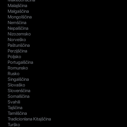
Malajščina
Malgaščina
Mongolščina
Nemščina
Nepalščina
Nizozemsko
Norveško
Paštunščina
Perzijščina
Poljsko
Portugalščina
Romunsko
Rusko
Singalščina
Slovaško
Slovenščina
Somalščina
Svahili
Tajščina
Tamilščina
Tradicionlana Kitajščina
Turško