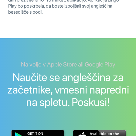
Play bo poskrbela, da boste izboljšali svoj angleščina
besedišče s podi.
Na voljo v Apple Store ali Google Play
Naučite se angleščina za
začetnike, vmesni napredni
na spletu. Poskusi!