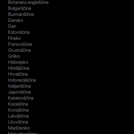
Britanska angleščina
Bulgarščina
Burmanščina
Dansko
Dari
Estonščina
Finsko
Francoščina
Gruzinščina
Grško
Hebrejsko
Hindijščina
Hrvaščina
Indonezijščina
Italijanščina
Japonščina
Katalonščina
Kazaščina
Korejščina
Latvijščina
Litovščina
Madžarsko
Makedonščina