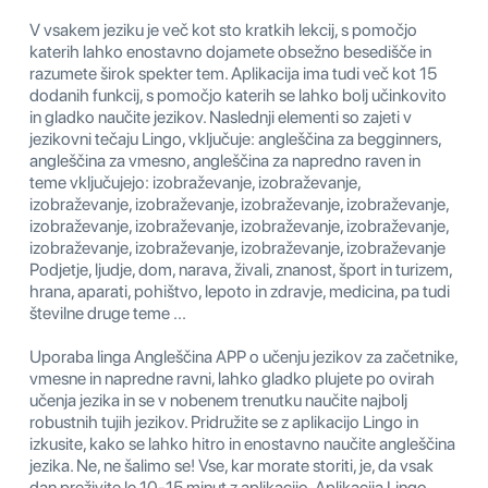
V vsakem jeziku je več kot sto kratkih lekcij, s pomočjo
katerih lahko enostavno dojamete obsežno besedišče in
razumete širok spekter tem. Aplikacija ima tudi več kot 15
dodanih funkcij, s pomočjo katerih se lahko bolj učinkovito
in gladko naučite jezikov. Naslednji elementi so zajeti v
jezikovni tečaju Lingo, vključuje: angleščina za begginners,
angleščina za vmesno, angleščina za napredno raven in
teme vključujejo: izobraževanje, izobraževanje,
izobraževanje, izobraževanje, izobraževanje, izobraževanje,
izobraževanje, izobraževanje, izobraževanje, izobraževanje,
izobraževanje, izobraževanje, izobraževanje, izobraževanje
Podjetje, ljudje, dom, narava, živali, znanost, šport in turizem,
hrana, aparati, pohištvo, lepoto in zdravje, medicina, pa tudi
številne druge teme ...
Uporaba linga Angleščina APP o učenju jezikov za začetnike,
vmesne in napredne ravni, lahko gladko plujete po ovirah
učenja jezika in se v nobenem trenutku naučite najbolj
robustnih tujih jezikov. Pridružite se z aplikacijo Lingo in
izkusite, kako se lahko hitro in enostavno naučite angleščina
jezika. Ne, ne šalimo se! Vse, kar morate storiti, je, da vsak
dan preživite le 10-15 minut z aplikacijo. Aplikacija Lingo