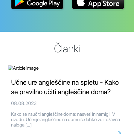
Članki
Učne ure angleščine na spletu - Kako
se pravilno učiti angleščine doma?
08.08.2023
Kako se naučiti angleščine doma: nasveti in namigi V
uvodu: Učenje angleščine na domu se lahko zdi težavna
naloga […]