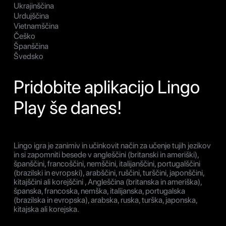
Ukrajinščina
Urdujščina
Vietnamščina
Češko
Španščina
Švedsko
Pridobite aplikacijo Lingo
Play še danes!
Lingo igra je zanimiv in učinkovit način za učenje tujih jezikov
in si zapomniti besede v angleščini (britanski in ameriški),
španščini, francoščini, nemščini, italijanščini, portugalščini
(brazilski in evropski), arabščini, ruščini, turščini, japonščini,
kitajščini ali korejščini , Angleščina (britanska in ameriška),
španska, francoska, nemška, italijanska, portugalska
(brazilska in evropska), arabska, ruska, turška, japonska,
kitajska ali korejska.