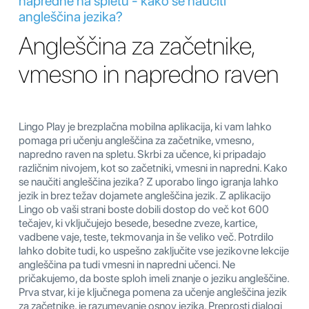
napredne na spletu - kako se naučiti
angleščina jezika?
Angleščina za začetnike,
vmesno in napredno raven
Lingo Play je brezplačna mobilna aplikacija, ki vam lahko
pomaga pri učenju angleščina za začetnike, vmesno,
napredno raven na spletu. Skrbi za učence, ki pripadajo
različnim nivojem, kot so začetniki, vmesni in napredni. Kako
se naučiti angleščina jezika? Z uporabo lingo igranja lahko
jezik in brez težav dojamete angleščina jezik. Z aplikacijo
Lingo ob vaši strani boste dobili dostop do več kot 600
tečajev, ki vključujejo besede, besedne zveze, kartice,
vadbene vaje, teste, tekmovanja in še veliko več. Potrdilo
lahko dobite tudi, ko uspešno zaključite vse jezikovne lekcije
angleščina pa tudi vmesni in napredni učenci. Ne
pričakujemo, da boste sploh imeli znanje o jeziku angleščine.
Prva stvar, ki je ključnega pomena za učenje angleščina jezik
za začetnike, je razumevanje osnov jezika. Preprosti dialogi