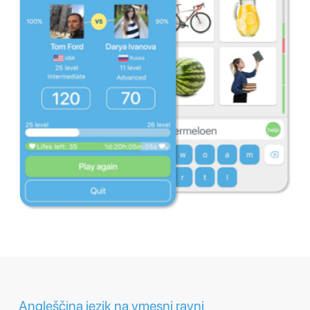
Angleščina jezik na vmesni ravni