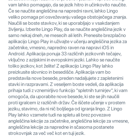
vam lahko pomagajo, da se jezik hitro in učinkovito naučite.
Če se naučite angleščina na napredni ravni, lahko Lingo
veliko pomaga pri osveževanju vašega obstoječega znanja.
Naučili se boste stavkov, ki se uporabljajo v vsakdanjem
življenju. Izberite Lingo Play, da se naučite angleščina jezik v
samo nekaj dneh, ne mesecih ali letih. Prenesite brezplačno
aplikacijo Lingo Play in uživajte v učenju angleščina jezika za
začetnike, vmesno, napredno raven na napravi iOS in
Android. Aplikacija ponuja 33 različnih jezikovnih tečajev,
vključno z azijskimi in evropskimi jeziki. Lahko se naučite
toliko jezikov, kot želite! Z aplikacijo Lingo Play lahko
preizkusite slovnico in besedišče. Aplikacija vam bo
predstavila nove besede, preden nadaljujete z zapletenimi
stavki in razpravami. Z veseljem boste vedeli, da aplikacija
prihaja tudi z vznemirljivo funkcijo "spletnih turnirjev", ki vam
omogoča, da uporabite nove besede, ki ste se jih naučili
proti igralcem iz različnih držav. Če iščete učenje v prostem
jeziku, stavimo, da ni nič boljšega od igranja lingo. Z Lingo
Play lahko vzamete tudi na spletu ali brez povezave
angleščina lekcije za začetnike, angleščina lekcije za vmesne,
angleščina lekcije za napredne in sčasoma postanete
strokovnjak za več več kot en tuji jezik.