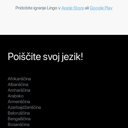
Pridobite igranje Lingo v
Apple Store
ali
Google Play
Poiščite svoj jezik!
Afrikanščina
Albanščina
Amharščina
Arabsko
Armenščina
Azerbajdžanščina
Beloruščina
Bengalščina
Bosanščina