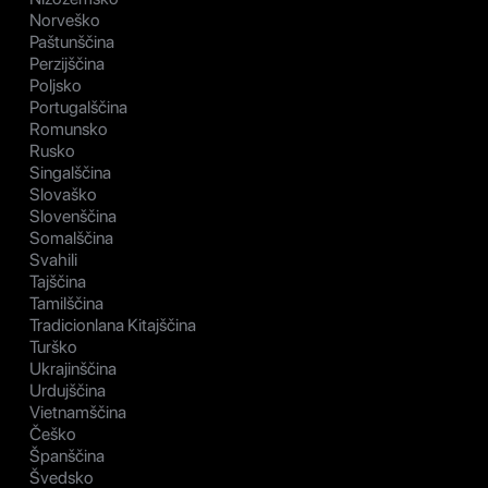
Norveško
Paštunščina
Perzijščina
Poljsko
Portugalščina
Romunsko
Rusko
Singalščina
Slovaško
Slovenščina
Somalščina
Svahili
Tajščina
Tamilščina
Tradicionlana Kitajščina
Turško
Ukrajinščina
Urdujščina
Vietnamščina
Češko
Španščina
Švedsko