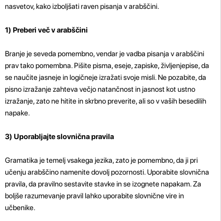
nasvetov, kako izboljšati raven pisanja v arabščini.
1)
Preberi več v arabščini
Branje je seveda pomembno, vendar je vadba pisanja v arabščini
prav tako pomembna. Pišite pisma, eseje, zapiske, življenjepise, da
se naučite jasneje in logičneje izražati svoje misli. Ne pozabite, da
pisno izražanje zahteva večjo natančnost in jasnost kot ustno
izražanje, zato ne hitite in skrbno preverite, ali so v vaših besedilih
napake.
3) Uporabljajte slovnična pravila
Gramatika je temelj vsakega jezika, zato je pomembno, da ji pri
učenju arabščino namenite dovolj pozornosti. Uporabite slovnična
pravila, da pravilno sestavite stavke in se izognete napakam. Za
boljše razumevanje pravil lahko uporabite slovnične vire in
učbenike.