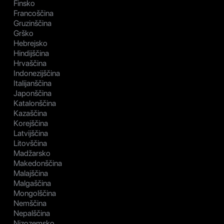
Finsko
Francoščina
Gruzinščina
Grško
Hebrejsko
Hindijščina
Hrvaščina
Indonezijščina
Italijanščina
Japonščina
Katalonščina
Kazaščina
Korejščina
Latvijščina
Litovščina
Madžarsko
Makedonščina
Malajščina
Malgaščina
Mongolščina
Nemščina
Nepalščina
Nizozemsko