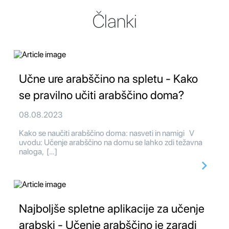
Članki
Učne ure arabščino na spletu - Kako
se pravilno učiti arabščino doma?
08.08.2023
Kako se naučiti arabščino doma: nasveti in namigi V
uvodu: Učenje arabščino na domu se lahko zdi težavna
naloga, […]
Najboljše spletne aplikacije za učenje
arabski - Učenje arabščino je zaradi