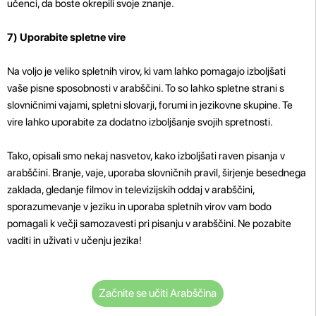
učenci, da boste okrepili svoje znanje.
7) Uporabite spletne vire
Na voljo je veliko spletnih virov, ki vam lahko pomagajo izboljšati
vaše pisne sposobnosti v arabščini. To so lahko spletne strani s
slovničnimi vajami, spletni slovarji, forumi in jezikovne skupine. Te
vire lahko uporabite za dodatno izboljšanje svojih spretnosti.
Tako, opisali smo nekaj nasvetov, kako izboljšati raven pisanja v
arabščini. Branje, vaje, uporaba slovničnih pravil, širjenje besednega
zaklada, gledanje filmov in televizijskih oddaj v arabščini,
sporazumevanje v jeziku in uporaba spletnih virov vam bodo
pomagali k večji samozavesti pri pisanju v arabščini. Ne pozabite
vaditi in uživati v učenju jezika!
Začnite se učiti Arabščina