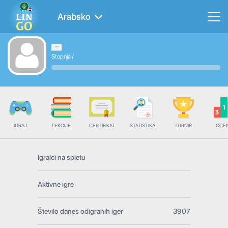
Arabsko
Stopnja
/
IGRAJ
LEKCIJE
CERTIFIKAT
STATISTIKA
TURNIR
OCE
Igralci na spletu
Aktivne igre
Število danes odigranih iger
3907