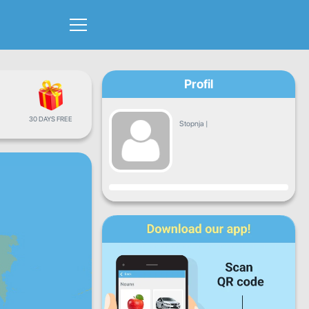
Profil
30 DAYS FREE
Stopnja
|
Napredek
Pon
Tor
Sre
Čet