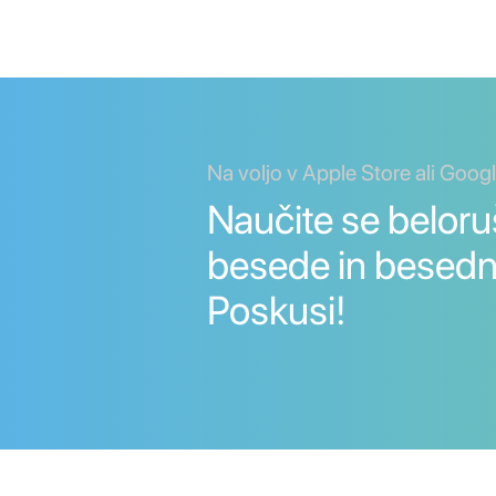
Na voljo v Apple Store ali Goog
Naučite se beloru
besede in besedn
Poskusi!