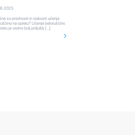
08.2023
ne so prednosti in slabosti učenja
ruščino na spletu? Učenje beloruščino
letu je vedno bolj priljublj […]