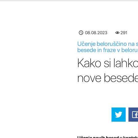
08.08.2023
291
Učenje beloruščino na 
besede in fraze v beloru
Kako si lahk
nove besede 
Učenje novih besed v kontek