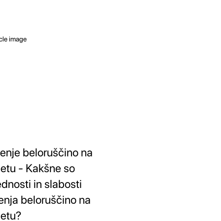
enje beloruščino na
letu - Kakšne so
ednosti in slabosti
enja beloruščino na
letu?