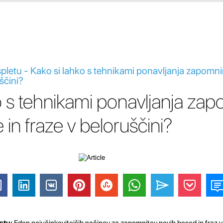
spletu - Kako si lahko s tehnikami ponavljanja zapomn
ščini?
o s tehnikami ponavljanja za
in fraze v beloruščini?
stu:
Eden najučinkovitejših načinov za zapomnitev novih besed in fraz v 