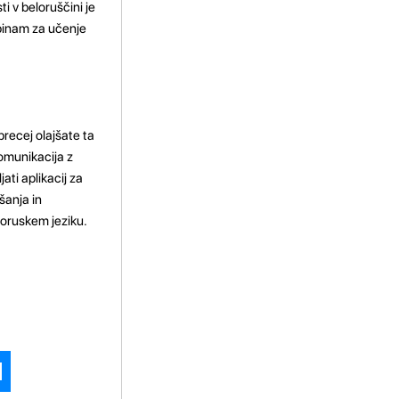
i v beloruščini je
upinam za učenje
precej olajšate ta
komunikacija z
ti aplikacij za
šanja in
loruskem jeziku.