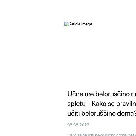
Učne ure beloruščino n
spletu - Kako se pravil
učiti beloruščino doma
08.08.2023
Kako se naučiti beloruščino doma: nasv