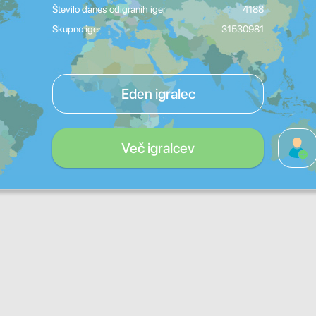
Število danes odigranih iger
4188
Skupno iger
31530981
Eden igralec
Več igralcev