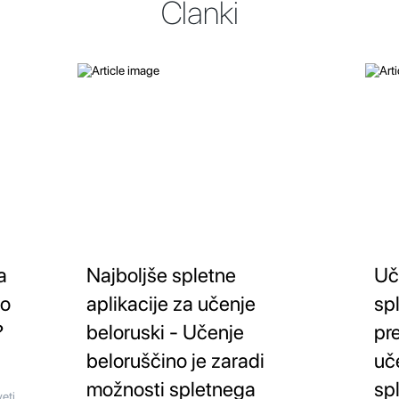
Članki
a
Najboljše spletne
Uč
no
aplikacije za učenje
sp
?
beloruski - Učenje
pr
beloruščino je zaradi
uč
možnosti spletnega
sp
eti