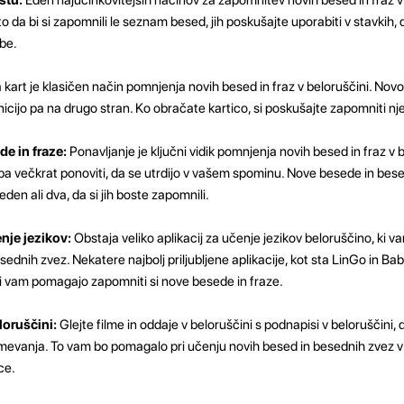
o da bi si zapomnili le seznam besed, jih poskušajte uporabiti v stavkih, 
be.
kart je klasičen način pomnjenja novih besed in fraz v beloruščini. Nov
nicijo pa na drugo stran. Ko obračate kartico, si poskušajte zapomniti nje
e in fraze:
Ponavljanje je ključni vidik pomnjenja novih besed in fraz v 
ba večkrat ponoviti, da se utrdijo v vašem spominu. Nove besede in bes
den ali dva, da si jih boste zapomnili.
nje jezikov:
Obstaja veliko aplikacij za učenje jezikov beloruščino, ki
ednih zvez. Nekatere najbolj priljubljene aplikacije, kot sta LinGo in Bab
 ki vam pomagajo zapomniti si nove besede in fraze.
loruščini:
Glejte filme in oddaje v beloruščini s podnapisi v beloruščini, 
mevanja. To vam bo pomagalo pri učenju novih besed in besednih zvez v
ce.