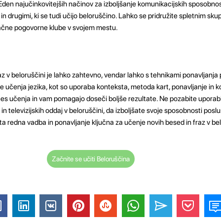
den najučinkovitejših načinov za izboljšanje komunikacijskih sposobnost
in drugimi, ki se tudi učijo beloruščino. Lahko se pridružite spletnim sk
lačne pogovorne klube v svojem mestu.
z v beloruščini je lahko zahtevno, vendar lahko s tehnikami ponavljanja 
e učenja jezika, kot so uporaba konteksta, metoda kart, ponavljanje in 
ces učenja in vam pomagajo doseči boljše rezultate. Ne pozabite uporablja
 in televizijskih oddaj v beloruščini, da izboljšate svoje sposobnosti poslu
a redna vadba in ponavljanje ključna za učenje novih besed in fraz v be
Začnite se učiti Beloruščina