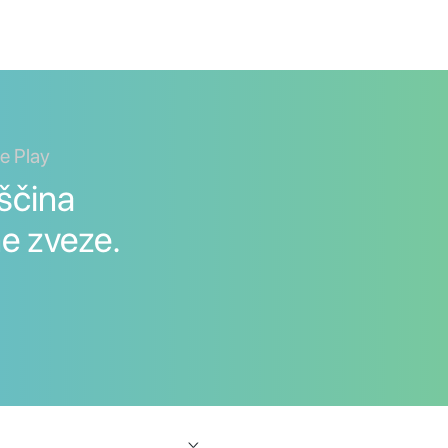
le Play
ščina
e zveze.