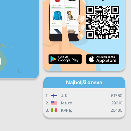
Pet
Sob
Ned
Dnevni napredek
Mesečni napredek
Certifikat
Celotni napredek
Najboljši dneva
1.
J. K
51750
2.
Mauro
29610
3.
KPF fp
25430