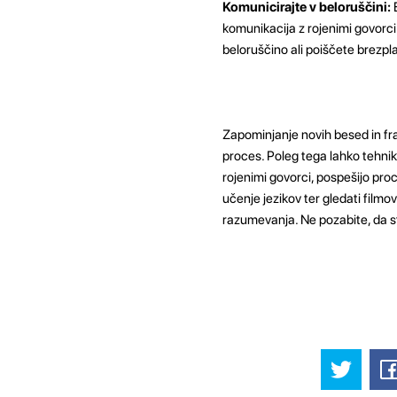
Komunicirajte v beloruščini:
E
komunikacija z rojenimi govorci 
beloruščino ali poiščete brezp
Zapominjanje novih besed in fra
proces. Poleg tega lahko tehnik
rojenimi govorci, pospešijo pro
učenje jezikov ter gledati filmov
razumevanja. Ne pozabite, da st