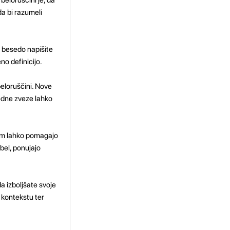
da bi razumeli
o besedo napišite
no definicijo.
beloruščini. Nove
edne zveze lahko
 vam lahko pomagajo
bel, ponujajo
da izboljšate svoje
 kontekstu ter