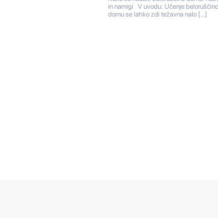
in namigi V uvodu: Učenje beloruščino
domu se lahko zdi težavna nalo […]