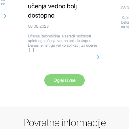
 na
učenja vedno bolj
08.
dostopno.
Kakš
belo
08.08.2023
na sp
Učenje Beloruščina je zaradi možnosti
spletnega učenja vedno bolj dostopno.
Danes je na trgu veliko aplikacij za učenje
[…]
Oglej si vse
Povratne informacije