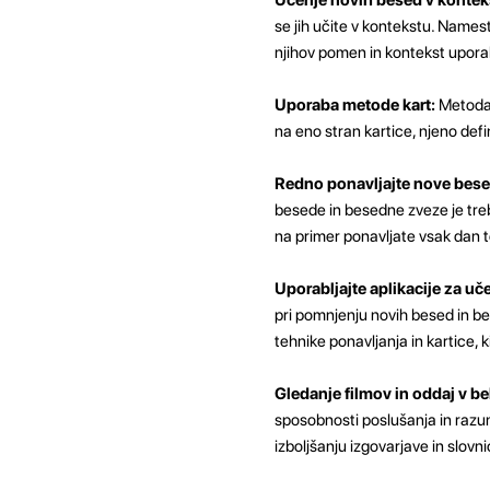
se jih učite v kontekstu. Namest
njihov pomen in kontekst upora
Uporaba metode kart:
Metoda 
na eno stran kartice, njeno defi
Redno ponavljajte nove besed
besede in besedne zveze je tre
na primer ponavljate vsak dan te
Uporabljajte aplikacije za uče
pri pomnjenju novih besed in bes
tehnike ponavljanja in kartice,
Gledanje filmov in oddaj v be
sposobnosti poslušanja in razu
izboljšanju izgovarjave in slovni