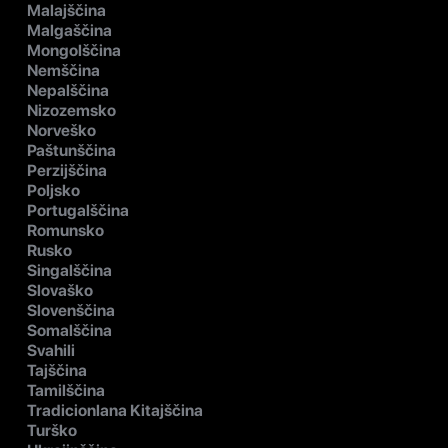
Malajščina
Malgaščina
Mongolščina
Nemščina
Nepalščina
Nizozemsko
Norveško
Paštunščina
Perzijščina
Poljsko
Portugalščina
Romunsko
Rusko
Singalščina
Slovaško
Slovenščina
Somalščina
Svahili
Tajščina
Tamilščina
Tradicionlana Kitajščina
Turško