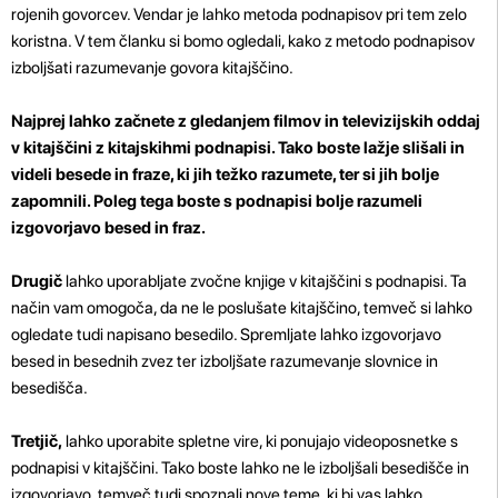
rojenih govorcev. Vendar je lahko metoda podnapisov pri tem zelo
koristna. V tem članku si bomo ogledali, kako z metodo podnapisov
izboljšati razumevanje govora kitajščino.
Najprej lahko začnete z gledanjem filmov in televizijskih oddaj
v kitajščini z kitajskihmi podnapisi. Tako boste lažje slišali in
videli besede in fraze, ki jih težko razumete, ter si jih bolje
zapomnili. Poleg tega boste s podnapisi bolje razumeli
izgovorjavo besed in fraz.
Drugič
lahko uporabljate zvočne knjige v kitajščini s podnapisi. Ta
način vam omogoča, da ne le poslušate kitajščino, temveč si lahko
ogledate tudi napisano besedilo. Spremljate lahko izgovorjavo
besed in besednih zvez ter izboljšate razumevanje slovnice in
besedišča.
Tretjič,
lahko uporabite spletne vire, ki ponujajo videoposnetke s
podnapisi v kitajščini. Tako boste lahko ne le izboljšali besedišče in
izgovorjavo, temveč tudi spoznali nove teme, ki bi vas lahko