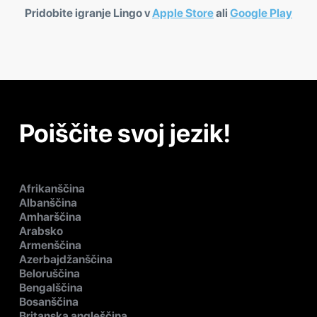
Pridobite igranje Lingo v
Apple Store
ali
Google Play
Poiščite svoj jezik!
Afrikanščina
Albanščina
Amharščina
Arabsko
Armenščina
Azerbajdžanščina
Beloruščina
Bengalščina
Bosanščina
Britanska angleščina