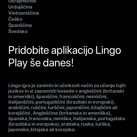
Ukrajinščina
Urdujščina
Vietnamščina
Češko
Španščina
Švedsko
Pridobite aplikacijo Lingo
Play še danes!
Lingo igra je zanimiv in učinkovit način za učenje tujih
jezikov in si zapomniti besede v angleščini (britanski
in ameriški), španščini, francoščini, nemščini,
italijanščini, portugalščini (brazilski in evropski),
arabščini, ruščini, turščini, japonščini, kitajščini ali
korejščini , Angleščina (britanska in ameriška),
španska, francoska, nemška, italijanska, portugalska
(brazilska in evropska), arabska, ruska, turška,
japonska, kitajska ali korejska.