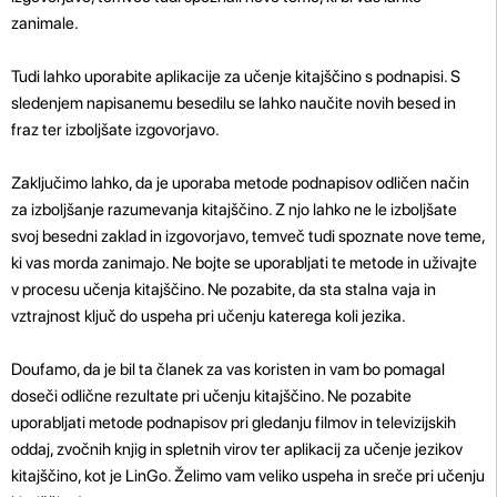
zanimale.
Tudi lahko uporabite aplikacije za učenje kitajščino s podnapisi. S
sledenjem napisanemu besedilu se lahko naučite novih besed in
fraz ter izboljšate izgovorjavo.
Zaključimo lahko, da je uporaba metode podnapisov odličen način
za izboljšanje razumevanja kitajščino. Z njo lahko ne le izboljšate
svoj besedni zaklad in izgovorjavo, temveč tudi spoznate nove teme,
ki vas morda zanimajo. Ne bojte se uporabljati te metode in uživajte
v procesu učenja kitajščino. Ne pozabite, da sta stalna vaja in
vztrajnost ključ do uspeha pri učenju katerega koli jezika.
Doufamo, da je bil ta članek za vas koristen in vam bo pomagal
doseči odlične rezultate pri učenju kitajščino. Ne pozabite
uporabljati metode podnapisov pri gledanju filmov in televizijskih
oddaj, zvočnih knjig in spletnih virov ter aplikacij za učenje jezikov
kitajščino, kot je LinGo. Želimo vam veliko uspeha in sreče pri učenju