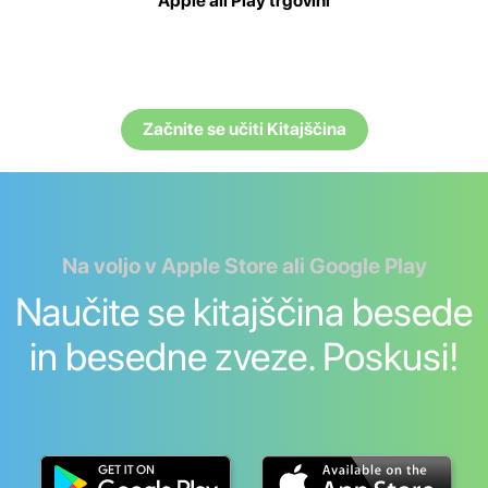
Apple ali Play trgovini
Začnite se učiti Kitajščina
Na voljo v Apple Store ali Google Play
Naučite se kitajščina besede
in besedne zveze. Poskusi!