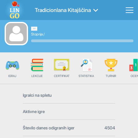
Tradicionlana Kitajščina
Stopnja
/
IGRAJ
LEKCIJE
CERTIFIKAT
STATISTIKA
TURNIR
OCE
Igralci na spletu
Aktivne igre
Število danes odigranih iger
4504