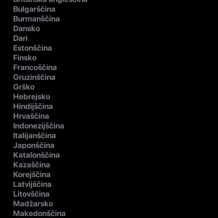
Bulgarščina
Burmanščina
Dansko
Dari
Estonščina
Finsko
Francoščina
Gruzinščina
Grško
Hebrejsko
Hindijščina
Hrvaščina
Indonezijščina
Italijanščina
Japonščina
Katalonščina
Kazaščina
Korejščina
Latvijščina
Litovščina
Madžarsko
Makedonščina