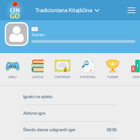
Tradicionlana Kitajščina
Stopnja
/
IGRAJ
LEKCIJE
CERTIFIKAT
STATISTIKA
TURNIR
OCE
Igralci na spletu
Aktivne igre
Število danes odigranih iger
3836