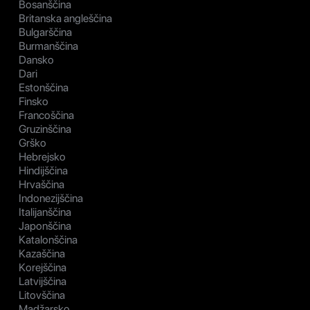
Bosanščina
Britanska angleščina
Bulgarščina
Burmanščina
Dansko
Dari
Estonščina
Finsko
Francoščina
Gruzinščina
Grško
Hebrejsko
Hindijščina
Hrvaščina
Indonezijščina
Italijanščina
Japonščina
Katalonščina
Kazaščina
Korejščina
Latvijščina
Litovščina
Madžarsko