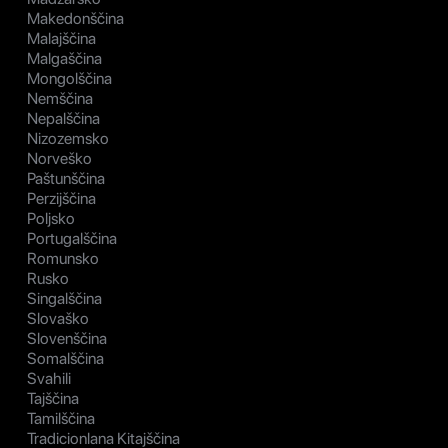
Makedonščina
Malajščina
Malgaščina
Mongolščina
Nemščina
Nepalščina
Nizozemsko
Norveško
Paštunščina
Perzijščina
Poljsko
Portugalščina
Romunsko
Rusko
Singalščina
Slovaško
Slovenščina
Somalščina
Svahili
Tajščina
Tamilščina
Tradicionlana Kitajščina