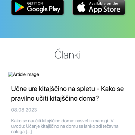
Članki
Učne ure kitajščino na spletu - Kako se
pravilno učiti kitajščino doma?
08.08.2023
Kako se naučiti kitajščino doma: nasveti in namigi V
uvodu: Učenje kitajščino na domu se lahko zdi težavna
naloga […]