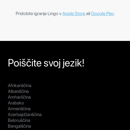
Pridobite igranje Lingo v
Apple Store
ali
Google Play
Poiščite svoj jezik!
Afrikanščina
Albanščina
Amharščina
Arabsko
Armenščina
Azerbajdžanščina
Beloruščina
Bengalščina