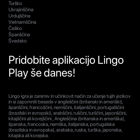
Turško
Ukrajinščina
Urdujščina
Vietnamščina
Češko
Španščina
Švedsko
Pridobite aplikacijo Lingo
Play še danes!
Lingo igra je zanimiv in učinkovit način za učenje tujih jezikov
in si zapomniti besede v angleščini (britanski in ameriški),
španščini, francoščini, nemščini, italijanščini, portugalščini
(brazilski in evropski), arabščini, ruščini, turščini, japonščini,
kitajščini ali korejščini , Angleščina (britanska in ameriška),
španska, francoska, nemška, italijanska, portugalska
(brazilska in evropska), arabska, ruska, turška, japonska,
kitajska ali korejska.