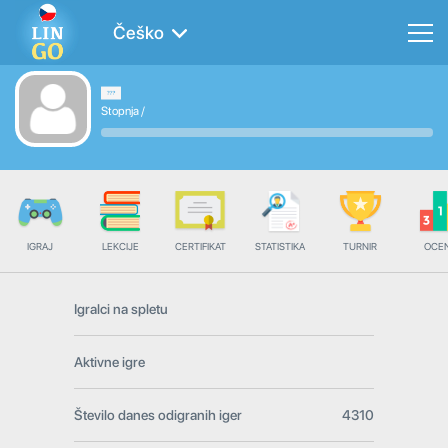
Češko
Stopnja
/
IGRAJ
LEKCIJE
CERTIFIKAT
STATISTIKA
TURNIR
OCE
Igralci na spletu
Aktivne igre
Število danes odigranih iger
4310