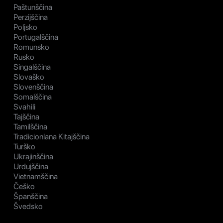
Paštunščina
Perzijščina
Poljsko
Portugalščina
Romunsko
Rusko
Singalščina
Slovaško
Slovenščina
Somalščina
Svahili
Tajščina
Tamilščina
Tradicionlana Kitajščina
Turško
Ukrajinščina
Urdujščina
Vietnamščina
Češko
Španščina
Švedsko