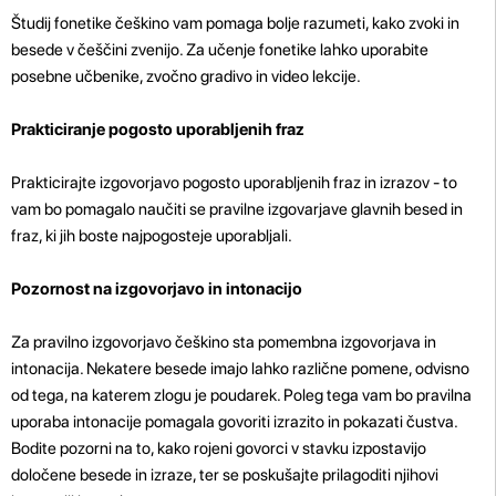
Študij fonetike češkino vam pomaga bolje razumeti, kako zvoki in
besede v češčini zvenijo. Za učenje fonetike lahko uporabite
posebne učbenike, zvočno gradivo in video lekcije.
Prakticiranje pogosto uporabljenih fraz
Prakticirajte izgovorjavo pogosto uporabljenih fraz in izrazov - to
vam bo pomagalo naučiti se pravilne izgovarjave glavnih besed in
fraz, ki jih boste najpogosteje uporabljali.
Pozornost na izgovorjavo in intonacijo
Za pravilno izgovorjavo češkino sta pomembna izgovorjava in
intonacija. Nekatere besede imajo lahko različne pomene, odvisno
od tega, na katerem zlogu je poudarek. Poleg tega vam bo pravilna
uporaba intonacije pomagala govoriti izrazito in pokazati čustva.
Bodite pozorni na to, kako rojeni govorci v stavku izpostavijo
določene besede in izraze, ter se poskušajte prilagoditi njihovi