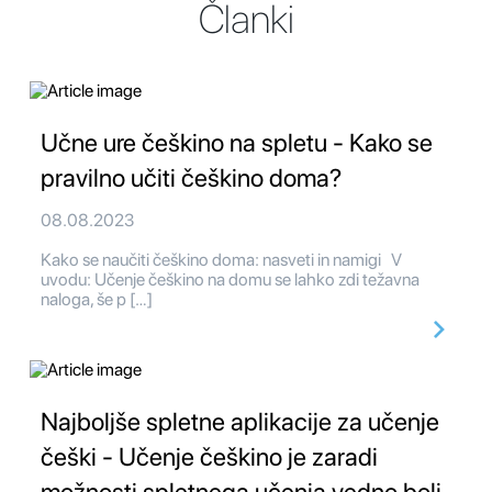
Članki
Učne ure češkino na spletu - Kako se
pravilno učiti češkino doma?
08.08.2023
Kako se naučiti češkino doma: nasveti in namigi V
uvodu: Učenje češkino na domu se lahko zdi težavna
naloga, še p […]
Najboljše spletne aplikacije za učenje
češki - Učenje češkino je zaradi