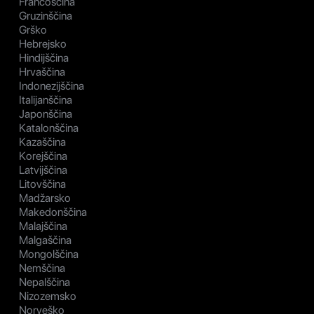
Francoščina
Gruzinščina
Grško
Hebrejsko
Hindijščina
Hrvaščina
Indonezijščina
Italijanščina
Japonščina
Katalonščina
Kazaščina
Korejščina
Latvijščina
Litovščina
Madžarsko
Makedonščina
Malajščina
Malgaščina
Mongolščina
Nemščina
Nepalščina
Nizozemsko
Norveško