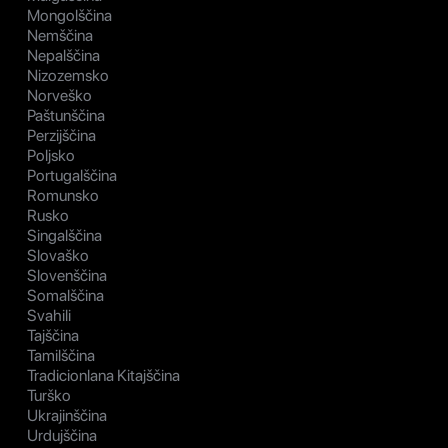
Mongolščina
Nemščina
Nepalščina
Nizozemsko
Norveško
Paštunščina
Perzijščina
Poljsko
Portugalščina
Romunsko
Rusko
Singalščina
Slovaško
Slovenščina
Somalščina
Svahili
Tajščina
Tamilščina
Tradicionlana Kitajščina
Turško
Ukrajinščina
Urdujščina