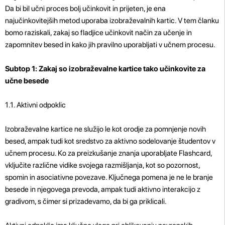
Da bi bil učni proces bolj učinkovit in prijeten, je ena
najučinkovitejših metod uporaba izobraževalnih kartic. V tem članku
bomo raziskali, zakaj so fladjice učinkovit način za učenje in
zapomnitev besed in kako jih pravilno uporabljati v učnem procesu.
Subtop 1: Zakaj so izobraževalne kartice tako učinkovite za
učne besede
1.1. Aktivni odpoklic
Izobraževalne kartice ne služijo le kot orodje za pomnjenje novih
besed, ampak tudi kot sredstvo za aktivno sodelovanje študentov v
učnem procesu. Ko za preizkušanje znanja uporabljate Flashcard,
vključite različne vidike svojega razmišljanja, kot so pozornost,
spomin in asociativne povezave. Ključnega pomena je ne le branje
besede in njegovega prevoda, ampak tudi aktivno interakcijo z
gradivom, s čimer si prizadevamo, da bi ga priklicali.