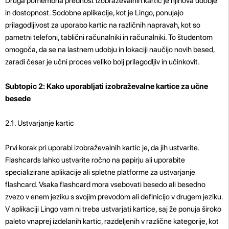
Druga pomembna prednost izobraževalnih kartic je njihova udobje
in dostopnost. Sodobne aplikacije, kot je Lingo, ponujajo
prilagodljivost za uporabo kartic na različnih napravah, kot so
pametni telefoni, tablični računalniki in računalniki. To študentom
omogoča, da se na lastnem udobju in lokaciji naučijo novih besed,
zaradi česar je učni proces veliko bolj prilagodljiv in učinkovit.
Subtopic 2: Kako uporabljati izobraževalne kartice za učne
besede
2.1. Ustvarjanje kartic
Prvi korak pri uporabi izobraževalnih kartic je, da jih ustvarite.
Flashcards lahko ustvarite ročno na papirju ali uporabite
specializirane aplikacije ali spletne platforme za ustvarjanje
flashcard. Vsaka flashcard mora vsebovati besedo ali besedno
zvezo v enem jeziku s svojim prevodom ali definicijo v drugem jeziku.
V aplikaciji Lingo vam ni treba ustvarjati kartice, saj že ponuja široko
paleto vnaprej izdelanih kartic, razdeljenih v različne kategorije, kot