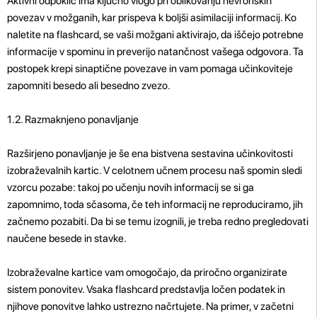
Aktivni odpoklic ima ključno vlogo pri oblikovanju nevronskih
povezav v možganih, kar prispeva k boljši asimilaciji informacij. Ko
naletite na flashcard, se vaši možgani aktivirajo, da iščejo potrebne
informacije v spominu in preverijo natančnost vašega odgovora. Ta
postopek krepi sinaptične povezave in vam pomaga učinkoviteje
zapomniti besedo ali besedno zvezo.
1.2. Razmaknjeno ponavljanje
Razširjeno ponavljanje je še ena bistvena sestavina učinkovitosti
izobraževalnih kartic. V celotnem učnem procesu naš spomin sledi
vzorcu pozabe: takoj po učenju novih informacij se si ga
zapomnimo, toda sčasoma, če teh informacij ne reproduciramo, jih
začnemo pozabiti. Da bi se temu izognili, je treba redno pregledovati
naučene besede in stavke.
Izobraževalne kartice vam omogočajo, da priročno organizirate
sistem ponovitev. Vsaka flashcard predstavlja ločen podatek in
njihove ponovitve lahko ustrezno načrtujete. Na primer, v začetni