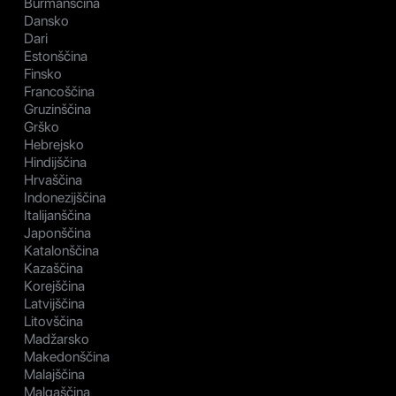
Burmanščina
Dansko
Dari
Estonščina
Finsko
Francoščina
Gruzinščina
Grško
Hebrejsko
Hindijščina
Hrvaščina
Indonezijščina
Italijanščina
Japonščina
Katalonščina
Kazaščina
Korejščina
Latvijščina
Litovščina
Madžarsko
Makedonščina
Malajščina
Malgaščina