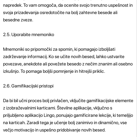
napredek. To vam omogoča, da ocenite svojo trenutno uspešnost in
svoja prizadevanja osredotočite na bolj zahtevne besede ali
besedne zveze.
2.5. Uporabite mnemoniko
Mnemoniki so pripomočki za spomin, ki pomagajo izboljšati
zadrževanje informacij. Ko se učite novih besed, lahko ustvarite
povezave, anekdote ali povežete besedo z nečim znanim ali osebno
izkušnjo. To pomaga boljši pomnjenje in hitrejši priklic.
2.6. Gamifikacijski pristopi
Da bi bil učni proces bolj privlačen, vključite gamifikacijske elemente
z izobraževalnimi karticami. Številne aplikacije, vključno s
priljubljeno aplikacijo Lingo, ponujajo gamificirane lekcije, ki temeljijo
na karticah. Zaradi tega je učenje bolj zanimivo in dinamično, vse
večjo motivacijo in uspešno pridobivanje novih besed.