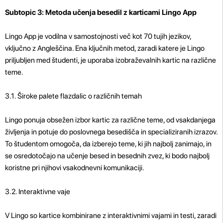
Subtopic 3: Metoda učenja besedil z karticami Lingo App
Lingo App je vodilna v samostojnosti več kot 70 tujih jezikov,
vključno z Angleščina. Ena ključnih metod, zaradi katere je Lingo
priljubljen med študenti, je uporaba izobraževalnih kartic na različne
teme.
3.1. Široke palete flazdalic o različnih temah
Lingo ponuja obsežen izbor kartic za različne teme, od vsakdanjega
življenja in potuje do poslovnega besedišča in specializiranih izrazov.
To študentom omogoča, da izberejo teme, ki jih najbolj zanimajo, in
se osredotočajo na učenje besed in besednih zvez, ki bodo najbolj
koristne pri njihovi vsakodnevni komunikaciji.
3.2. Interaktivne vaje
V Lingo so kartice kombinirane z interaktivnimi vajami in testi, zaradi