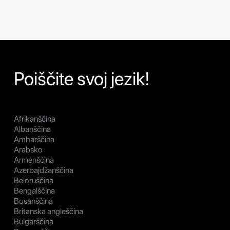
Poiščite svoj jezik!
Afrikanščina
Albanščina
Amharščina
Arabsko
Armenščina
Azerbajdžanščina
Beloruščina
Bengalščina
Bosanščina
Britanska angleščina
Bulgarščina