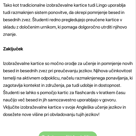
Tako kot tradicionalne izobraževalne kartice tudi Lingo uporablja
tudi razmaknjen sistem ponovitve, da okrepi pomnjenje besed in
besednih zvez. Študenti redno pregledujejo preučene kartice v
skladu z določenim urnikom, ki pomaga dolgoročno utrditi njihovo
znanje.
Zaključek
Izobraževalne kartice so močno orodje za učenje in pomnjenje novih
besed in besednih zvez pri preučevanju jezikov. Njihova učinkovitost
temelji na aktivnem odpoklicu, načelu razmaknjenega ponavljanja, ki
zagotavlja kontekst in združenja, pa tudi udobje in dostopnost.
Študenti se lahko s pomočjo kartic za flashcards v kratkem času
naučijo več besed in jih samozavestno uporabljajo v govoru.
Vključite izobraževalne kartice v svoje Angleška učenje jezikov in
dosežete nove višine pri obvladovanju tujih jezikov!