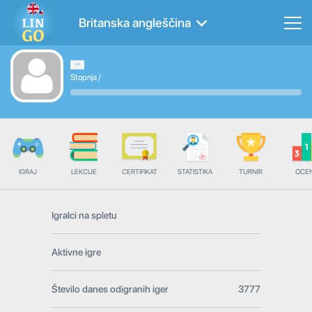
Britanska angleščina
Stopnja
/
IGRAJ
LEKCIJE
CERTIFIKAT
STATISTIKA
TURNIR
OCE
Igralci na spletu
Aktivne igre
Število danes odigranih iger
3777