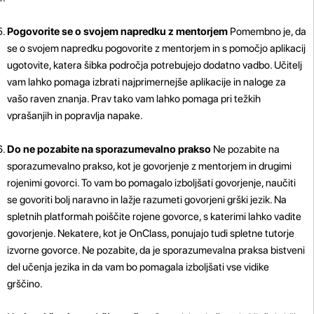
Pogovorite se o svojem napredku z mentorjem
Pomembno je, da
se o svojem napredku pogovorite z mentorjem in s pomočjo aplikacij
ugotovite, katera šibka področja potrebujejo dodatno vadbo. Učitelj
vam lahko pomaga izbrati najprimernejše aplikacije in naloge za
vašo raven znanja. Prav tako vam lahko pomaga pri težkih
vprašanjih in popravlja napake.
Do ne pozabite na sporazumevalno prakso
Ne pozabite na
sporazumevalno prakso, kot je govorjenje z mentorjem in drugimi
rojenimi govorci. To vam bo pomagalo izboljšati govorjenje, naučiti
se govoriti bolj naravno in lažje razumeti govorjeni grški jezik. Na
spletnih platformah poiščite rojene govorce, s katerimi lahko vadite
govorjenje. Nekatere, kot je OnClass, ponujajo tudi spletne tutorje
izvorne govorce. Ne pozabite, da je sporazumevalna praksa bistveni
del učenja jezika in da vam bo pomagala izboljšati vse vidike
grščino.