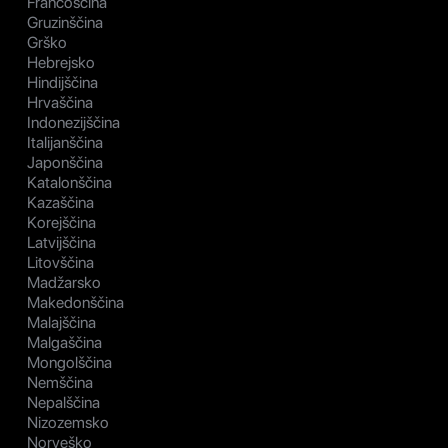
Francoščina
Gruzinščina
Grško
Hebrejsko
Hindijščina
Hrvaščina
Indonezijščina
Italijanščina
Japonščina
Katalonščina
Kazaščina
Korejščina
Latvijščina
Litovščina
Madžarsko
Makedonščina
Malajščina
Malgaščina
Mongolščina
Nemščina
Nepalščina
Nizozemsko
Norveško