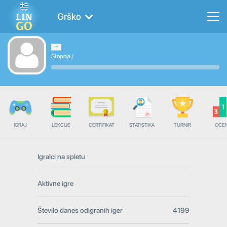
Grško
Stopnja
/
IGRAJ
LEKCIJE
CERTIFIKAT
STATISTIKA
TURNIR
OCE
Igralci na spletu
Aktivne igre
Število danes odigranih iger
4199