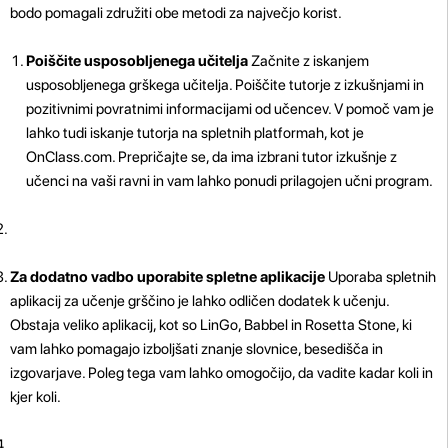
bodo pomagali združiti obe metodi za največjo korist.
Poiščite usposobljenega učitelja
Začnite z iskanjem
usposobljenega grškega učitelja. Poiščite tutorje z izkušnjami in
pozitivnimi povratnimi informacijami od učencev. V pomoč vam je
lahko tudi iskanje tutorja na spletnih platformah, kot je
OnClass.com. Prepričajte se, da ima izbrani tutor izkušnje z
učenci na vaši ravni in vam lahko ponudi prilagojen učni program.
Za dodatno vadbo uporabite spletne aplikacije
Uporaba spletnih
aplikacij za učenje grščino je lahko odličen dodatek k učenju.
Obstaja veliko aplikacij, kot so LinGo, Babbel in Rosetta Stone, ki
vam lahko pomagajo izboljšati znanje slovnice, besedišča in
izgovarjave. Poleg tega vam lahko omogočijo, da vadite kadar koli in
kjer koli.