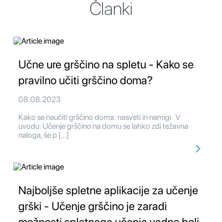
Članki
Učne ure grščino na spletu - Kako se
pravilno učiti grščino doma?
08.08.2023
Kako se naučiti grščino doma: nasveti in namigi V
uvodu: Učenje grščino na domu se lahko zdi težavna
naloga, še p […]
Najboljše spletne aplikacije za učenje
grški - Učenje grščino je zaradi