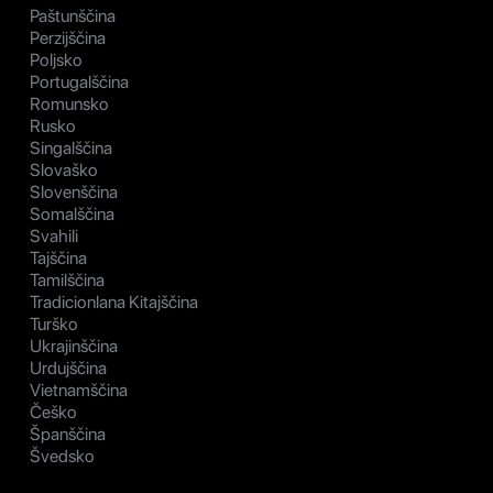
Paštunščina
Perzijščina
Poljsko
Portugalščina
Romunsko
Rusko
Singalščina
Slovaško
Slovenščina
Somalščina
Svahili
Tajščina
Tamilščina
Tradicionlana Kitajščina
Turško
Ukrajinščina
Urdujščina
Vietnamščina
Češko
Španščina
Švedsko