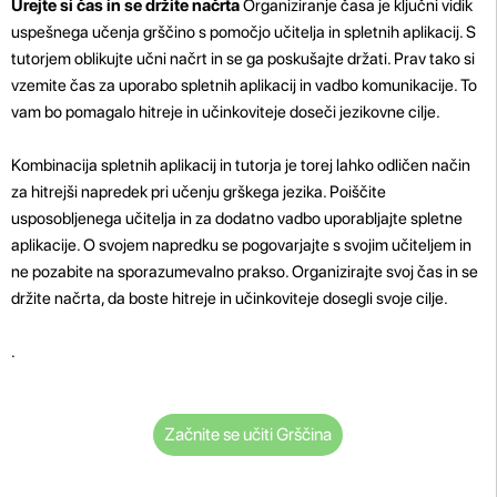
Urejte si čas in se držite načrta
Organiziranje časa je ključni vidik
uspešnega učenja grščino s pomočjo učitelja in spletnih aplikacij. S
tutorjem oblikujte učni načrt in se ga poskušajte držati. Prav tako si
vzemite čas za uporabo spletnih aplikacij in vadbo komunikacije. To
vam bo pomagalo hitreje in učinkoviteje doseči jezikovne cilje.
Kombinacija spletnih aplikacij in tutorja je torej lahko odličen način
za hitrejši napredek pri učenju grškega jezika. Poiščite
usposobljenega učitelja in za dodatno vadbo uporabljajte spletne
aplikacije. O svojem napredku se pogovarjajte s svojim učiteljem in
ne pozabite na sporazumevalno prakso. Organizirajte svoj čas in se
držite načrta, da boste hitreje in učinkoviteje dosegli svoje cilje.
.
Začnite se učiti Grščina