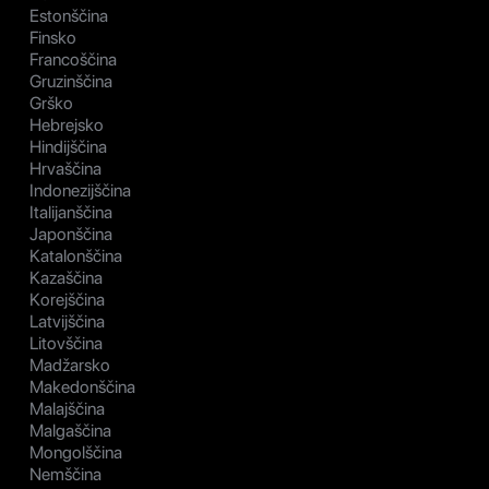
Estonščina
Finsko
Francoščina
Gruzinščina
Grško
Hebrejsko
Hindijščina
Hrvaščina
Indonezijščina
Italijanščina
Japonščina
Katalonščina
Kazaščina
Korejščina
Latvijščina
Litovščina
Madžarsko
Makedonščina
Malajščina
Malgaščina
Mongolščina
Nemščina