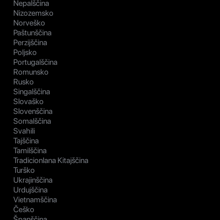
Nepalščina
Nizozemsko
Norveško
Paštunščina
Perzijščina
Poljsko
Portugalščina
Romunsko
Rusko
Singalščina
Slovaško
Slovenščina
Somalščina
Svahili
Tajščina
Tamilščina
Tradicionlana Kitajščina
Turško
Ukrajinščina
Urdujščina
Vietnamščina
Češko
Španščina