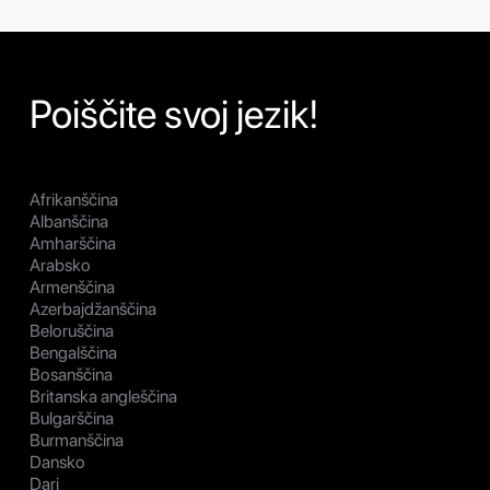
Poiščite svoj jezik!
Afrikanščina
Albanščina
Amharščina
Arabsko
Armenščina
Azerbajdžanščina
Beloruščina
Bengalščina
Bosanščina
Britanska angleščina
Bulgarščina
Burmanščina
Dansko
Dari