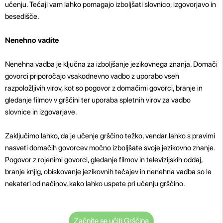
učenju. Tečaji vam lahko pomagajo izboljšati slovnico, izgovorjavo in
besedišče.
Nenehno vadite
Nenehna vadba je ključna za izboljšanje jezikovnega znanja. Domači
govorci priporočajo vsakodnevno vadbo z uporabo vseh
razpoložljivih virov, kot so pogovor z domačimi govorci, branje in
gledanje filmov v grščini ter uporaba spletnih virov za vadbo
slovnice in izgovarjave.
Zaključimo lahko, da je učenje grščino težko, vendar lahko s pravimi
nasveti domačih govorcev močno izboljšate svoje jezikovno znanje.
Pogovor z rojenimi govorci, gledanje filmov in televizijskih oddaj,
branje knjig, obiskovanje jezikovnih tečajev in nenehna vadba so le
nekateri od načinov, kako lahko uspete pri učenju grščino.
Začnite se učiti Grščina