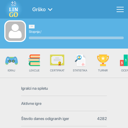
Grško
Stopnja
/
IGRAJ
LEKCIJE
CERTIFIKAT
STATISTIKA
TURNIR
OCE
Igralci na spletu
Aktivne igre
Število danes odigranih iger
4282