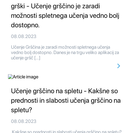
grški - Učenje grščino je zaradi
možnosti spletnega učenja vedno bolj
dostopno.
08.08.2023
Učenje Grščina je zaradi možnosti spletnega učenja
vedno bolj dostopno. Danes je na trgu veliko aplikacij za
učenje gršč […]
Učenje grščino na spletu - Kakšne so
prednosti in slabosti učenja grščino na
spletu?
08.08.2023
Kakšne so prednosti in slabosti učenja grščino na spletu?