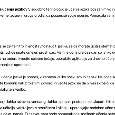
 učenja jezikov
S sodobno tehnologijo je učenje jezika bolj zanimivo i
pletne tečaje in druga orodja, da pospešite svoje učenje. Pomagala vam b
 se želite hitro in enostavno naučiti jezika, se ga morate učiti sistemati
i, tudi če imate omejen prosti čas. Majhne učne ure čez dan so lahko uč
na teden. Izvedite spletne tečaje, uporabite aplikacije za dnevno učenje 
znanje in spretnosti.
Učenje jezika je proces, ki zahteva veliko poskusov in napak. Ne bojte se
e komunicirati z rojenimi govorci in vadite jezik, ne da bi vas skrbelo, da
daljujte z vadbo.
o je lahko težavno, vendar ga lahko s pravim pristopom obvladate hitro 
a učitelja, vadite jezik v resničnem življenju, uporabljajte sodobne učne
jte delati napak. Ti nasveti vam bodo pomagali pri uspešnem učenju hebr