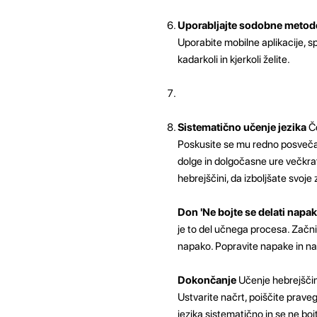
Uporabljajte sodobne metode
Uporabite mobilne aplikacije, s
kadarkoli in kjerkoli želite.
Sistematično učenje jezika
Če
Poskusite se mu redno posvečat
dolge in dolgočasne ure večkrat 
hebrejščini, da izboljšate svoje 
Don 'Ne bojte se delati napak
je to del učnega procesa. Začnit
napako. Popravite napake in na
Dokončanje
Učenje hebrejščin
Ustvarite načrt, poiščite praveg
jezika sistematično in se ne bo