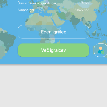
Število danes odigranih iger
4329
Skupno iger
31527368
Eden igralec
Več igralcev