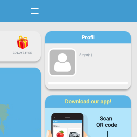
Profil
30 DAYS FREE
Stopnja
|
Napredek
Pon
Tor
Sre
Čet