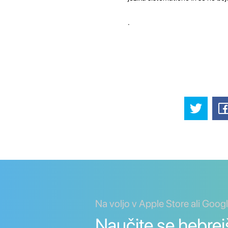
.
Na voljo v Apple Store ali Goog
Naučite se hebrej