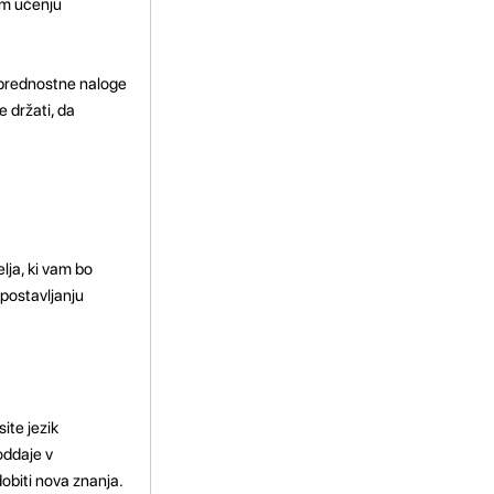
em učenju
n prednostne naloge
e držati, da
lja, ki vam bo
 postavljanju
ite jezik
 oddaje v
dobiti nova znanja.