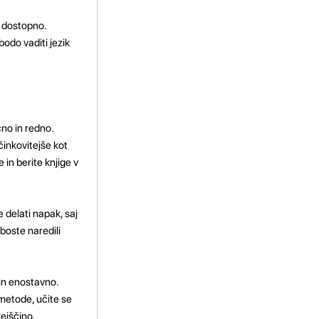
n dostopno.
odo vaditi jezik
čno in redno.
inkovitejše kot
in berite knjige v
 delati napak, saj
 boste naredili
in enostavno.
 metode, učite se
ejščino.