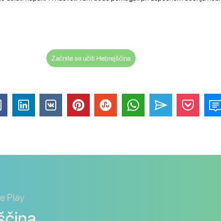
Začnite se učiti Hebrejščina
le Play
ščina