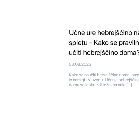
Učne ure hebrejščino n
spletu - Kako se pravil
učiti hebrejščino doma
08.08.2023
Kako se naučiti hebrejščino doma: nasv
in namigi V uvodu: Učenje hebrejščin
domu se lahko zdi težavna nalo […]