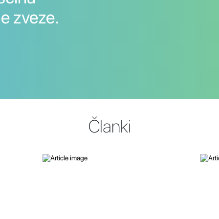
e zveze.
Članki