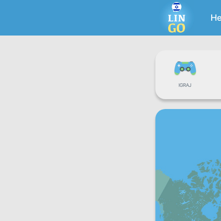
He
IGRAJ