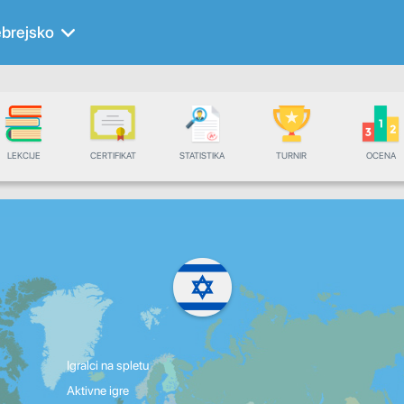
brejsko
LEKCIJE
CERTIFIKAT
STATISTIKA
TURNIR
OCENA
Igralci na spletu
Aktivne igre