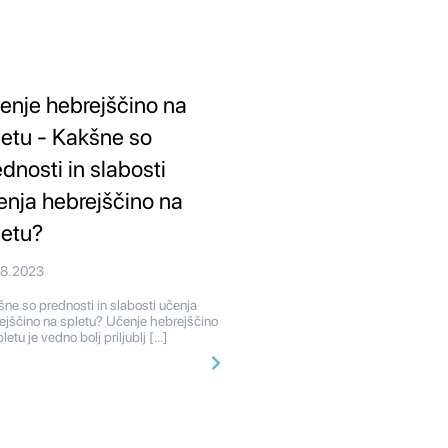
enje hebrejščino na
letu - Kakšne so
ednosti in slabosti
enja hebrejščino na
letu?
08.2023
ne so prednosti in slabosti učenja
ejščino na spletu? Učenje hebrejščino
letu je vedno bolj priljublj […]