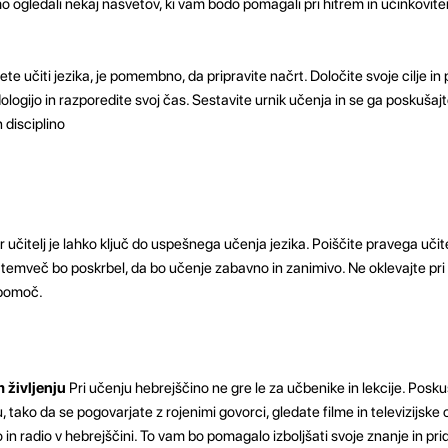
o ogledali nekaj nasvetov, ki vam bodo pomagali pri hitrem in učinkovit
e učiti jezika, je pomembno, da pripravite načrt. Določite svoje cilje i
dologijo in razporedite svoj čas. Sestavite urnik učenja in se ga poskušajt
 disciplino
učitelj je lahko ključ do uspešnega učenja jezika. Poiščite pravega učite
, temveč bo poskrbel, da bo učenje zabavno in zanimivo. Ne oklevajte pri
 pomoč.
m življenju
Pri učenju hebrejščino ne gre le za učbenike in lekcije. Poskus
, tako da se pogovarjate z rojenimi govorci, gledate filme in televizijske
 in radio v hebrejščini. To vam bo pomagalo izboljšati svoje znanje in pri