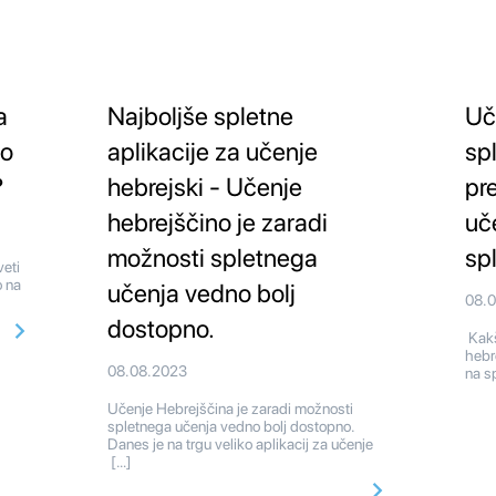
a
Najboljše spletne
Uč
no
aplikacije za učenje
sp
?
hebrejski - Učenje
pr
hebrejščino je zaradi
uč
možnosti spletnega
sp
eti
o na
učenja vedno bolj
08.
dostopno.
Kakš
hebr
08.08.2023
na sp
Učenje Hebrejščina je zaradi možnosti
spletnega učenja vedno bolj dostopno.
Danes je na trgu veliko aplikacij za učenje
[…]