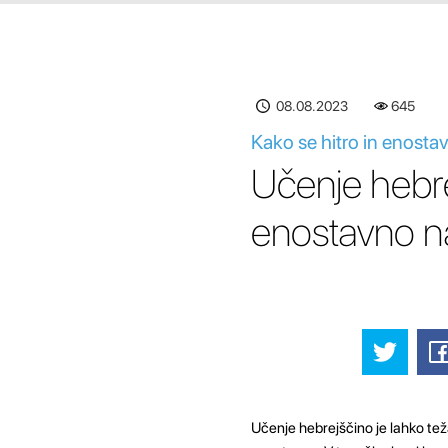
08.08.2023
646
Kako se hitro in enosta
Učenje hebre
enostavno na
Učenje hebrejščino je lahko tež