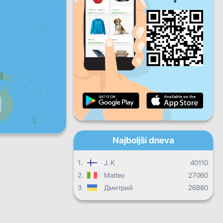
Pet
Sob
Ned
Dnevni napredek
Mesečni napredek
Certifikat
Celotni napredek
Najboljši dneva
1.
J. K
40110
2.
Matteo
27060
3.
Дмитрий
26880