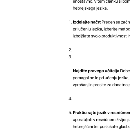
enostavno. V tem članku si bom
hebrejskega jezika.
Izdelajte načrt
Preden se začnet
pri učenju jezika, izberite meto
izboljšate svojo produktivnost in
.
Najdite pravega učitelja
Dober 
pomagal ne le pri učenju jezika
vprašanj in prosite za dodatno
Prakticirajte jezik v resnične
uporabljati v resničnem življenju
hebrejščini ter poslušate glasbo