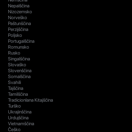
Nepalščina
Nizozemsko
Norveško
Paštunščina
Perzijščina
Poljsko
Portugalščina
Romunsko
Rusko
Singalščina
Slovaško
Slovenščina
Somalščina
Svahili
Tajščina
Tamilščina
Tradicionlana Kitajščina
Turško
Ukrajinščina
Urdujščina
Vietnamščina
Češko