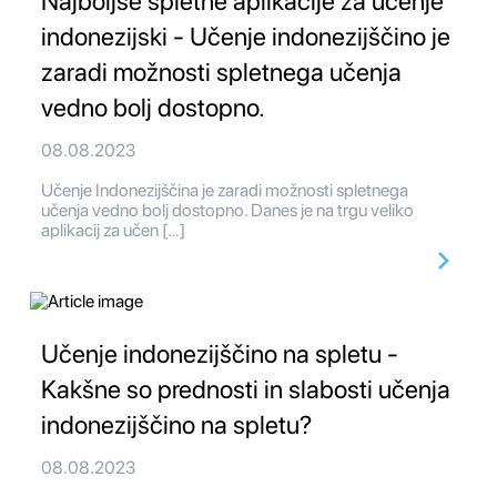
Najboljše spletne aplikacije za učenje
indonezijski - Učenje indonezijščino je
zaradi možnosti spletnega učenja
vedno bolj dostopno.
08.08.2023
Učenje Indonezijščina je zaradi možnosti spletnega
učenja vedno bolj dostopno. Danes je na trgu veliko
aplikacij za učen […]
Učenje indonezijščino na spletu -
Kakšne so prednosti in slabosti učenja
indonezijščino na spletu?
08.08.2023