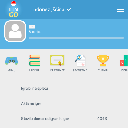
Indonezijščina
Stopnja
/
IGRAJ
LEKCIJE
CERTIFIKAT
STATISTIKA
TURNIR
OCE
Igralci na spletu
Aktivne igre
Število danes odigranih iger
4343