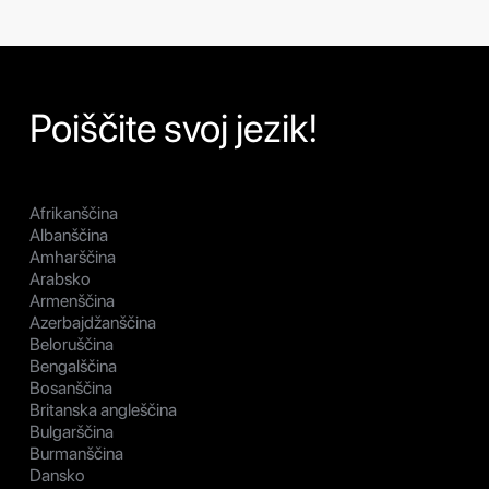
Poiščite svoj jezik!
Afrikanščina
Albanščina
Amharščina
Arabsko
Armenščina
Azerbajdžanščina
Beloruščina
Bengalščina
Bosanščina
Britanska angleščina
Bulgarščina
Burmanščina
Dansko