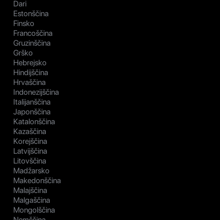
Dari
Estonščina
Finsko
Francoščina
Gruzinščina
Grško
Hebrejsko
Hindijščina
Hrvaščina
Indonezijščina
Italijanščina
Japonščina
Katalonščina
Kazaščina
Korejščina
Latvijščina
Litovščina
Madžarsko
Makedonščina
Malajščina
Malgaščina
Mongolščina
Nemščina