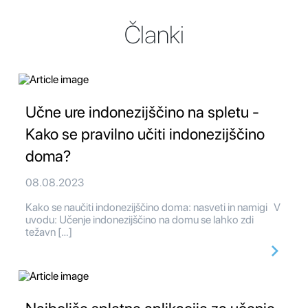
Članki
Učne ure indonezijščino na spletu -
Kako se pravilno učiti indonezijščino
doma?
08.08.2023
Kako se naučiti indonezijščino doma: nasveti in namigi V
uvodu: Učenje indonezijščino na domu se lahko zdi
težavn […]