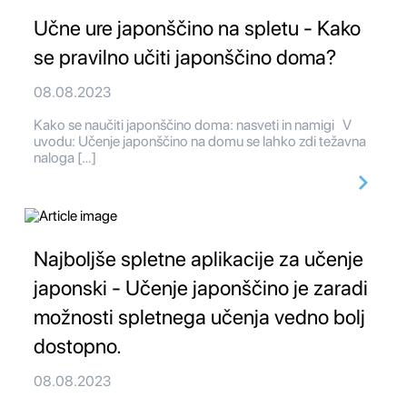
Učne ure japonščino na spletu - Kako
se pravilno učiti japonščino doma?
08.08.2023
Kako se naučiti japonščino doma: nasveti in namigi V
uvodu: Učenje japonščino na domu se lahko zdi težavna
naloga […]
Najboljše spletne aplikacije za učenje
japonski - Učenje japonščino je zaradi
možnosti spletnega učenja vedno bolj
dostopno.
08.08.2023