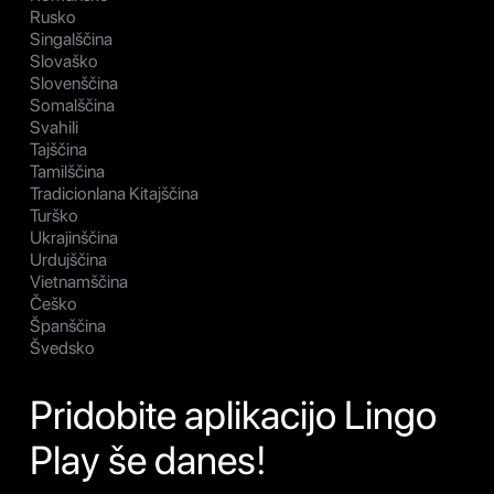
Rusko
Singalščina
Slovaško
Slovenščina
Somalščina
Svahili
Tajščina
Tamilščina
Tradicionlana Kitajščina
Turško
Ukrajinščina
Urdujščina
Vietnamščina
Češko
Španščina
Švedsko
Pridobite aplikacijo Lingo
Play še danes!