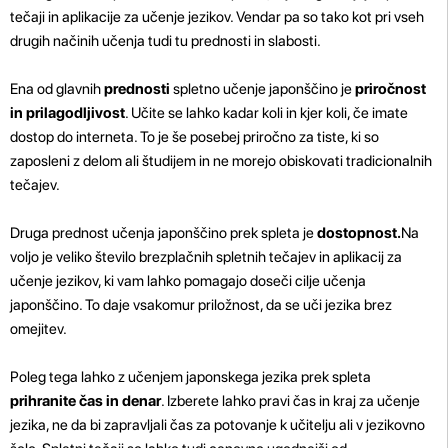
tečaji in aplikacije za učenje jezikov. Vendar pa so tako kot pri vseh
drugih načinih učenja tudi tu prednosti in slabosti.
Ena od glavnih
prednosti
spletno učenje japonščino je
priročnost
in prilagodljivost
. Učite se lahko kadar koli in kjer koli, če imate
dostop do interneta. To je še posebej priročno za tiste, ki so
zaposleni z delom ali študijem in ne morejo obiskovati tradicionalnih
tečajev.
Druga prednost učenja japonščino prek spleta je
dostopnost.
Na
voljo je veliko število brezplačnih spletnih tečajev in aplikacij za
učenje jezikov, ki vam lahko pomagajo doseči cilje učenja
japonščino. To daje vsakomur priložnost, da se uči jezika brez
omejitev.
Poleg tega lahko z učenjem japonskega jezika prek spleta
prihranite čas in denar
. Izberete lahko pravi čas in kraj za učenje
jezika, ne da bi zapravljali čas za potovanje k učitelju ali v jezikovno