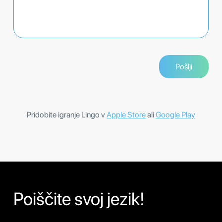
Pridobite igranje Lingo v
Apple Store
ali
Google Play
Poiščite svoj jezik!