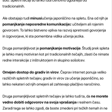
šolo. Spletni tečaji so lahko tudi cenovno ugodnejši od
tradicionalnih.
Ale obstajajo tudi
minusi
učenja japonščino na spletu. Ena od njih je
pomanjkanje neposredne komunikacije
z učiteljem ali rojenim
govorcem. To lahko bistveno vpliva na razvoj spretnosti govorjenja
in izgovorjave, ki sta pomembna vidika učenja jezika.
Druga pomanjkljivost je
pomanjkanje motivacije
. Študij prek spleta
je lahko manj motiviran kot pri tradicionalnih tečajih, zlasti če nimate
redne interakcije z inštruktorjem in skupino sošolcev.
Omejen dostop do gradiv in virov
. Čeprav internet ponuja veliko
različnih spletnih tečajev, gradiv in virov za učenje japonščino, so
lahko nekateri od njih omejeni ali zahtevajo plačljivo naročnino.
Druga pomanjkljivost spletnih tečajev je lahko tudi ta, da
ne morete
vedno dobiti odgovorov na svoja vprašanja
v realnem času.
Zaradi tega se lahko zgodi, da boste zmedeni pri težkih temah in ne