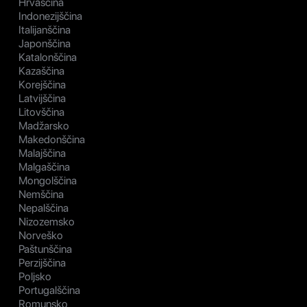
Hrvaščina
Indonezijščina
Italijanščina
Japonščina
Katalonščina
Kazaščina
Korejščina
Latvijščina
Litovščina
Madžarsko
Makedonščina
Malajščina
Malgaščina
Mongolščina
Nemščina
Nepalščina
Nizozemsko
Norveško
Paštunščina
Perzijščina
Poljsko
Portugalščina
Romunsko