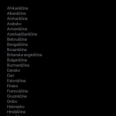
Afrikanščina
Albanščina
Amharščina
Arabsko
Armenščina
Azerbajdžanščina
Beloruščina
Bengalščina
Bosanščina
Britanska angleščina
Bulgarščina
Burmanščina
Dansko
Dari
Estonščina
Finsko
Francoščina
Gruzinščina
Grško
Hebrejsko
Hindijščina