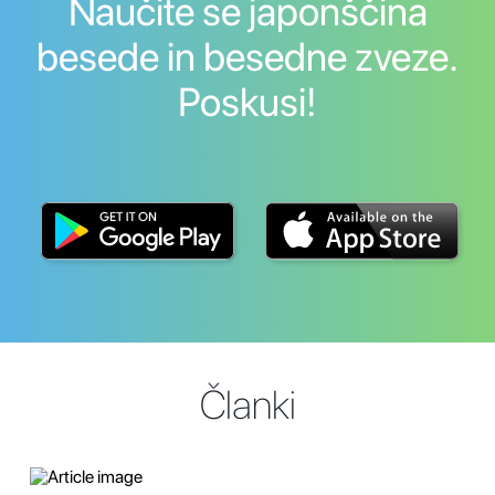
Naučite se japonščina
besede in besedne zveze.
Poskusi!
Članki