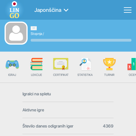
Japonščina
Stopnja
/
IGRAJ
LEKCIJE
CERTIFIKAT
STATISTIKA
TURNIR
OCE
Igralci na spletu
Aktivne igre
Število danes odigranih iger
4369