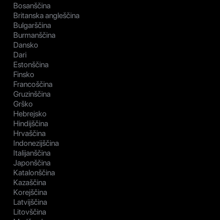
Bosanščina
Britanska angleščina
Bulgarščina
Burmanščina
Dansko
Dari
Estonščina
Finsko
Francoščina
Gruzinščina
Grško
Hebrejsko
Hindijščina
Hrvaščina
Indonezijščina
Italijanščina
Japonščina
Katalonščina
Kazaščina
Korejščina
Latvijščina
Litovščina