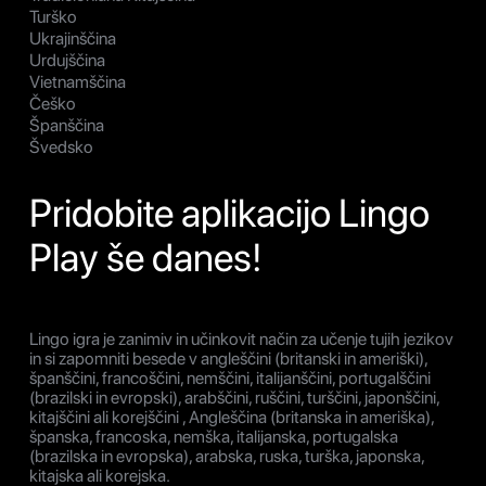
Turško
Ukrajinščina
Urdujščina
Vietnamščina
Češko
Španščina
Švedsko
Pridobite aplikacijo Lingo
Play še danes!
Lingo igra je zanimiv in učinkovit način za učenje tujih jezikov
in si zapomniti besede v angleščini (britanski in ameriški),
španščini, francoščini, nemščini, italijanščini, portugalščini
(brazilski in evropski), arabščini, ruščini, turščini, japonščini,
kitajščini ali korejščini , Angleščina (britanska in ameriška),
španska, francoska, nemška, italijanska, portugalska
(brazilska in evropska), arabska, ruska, turška, japonska,
kitajska ali korejska.