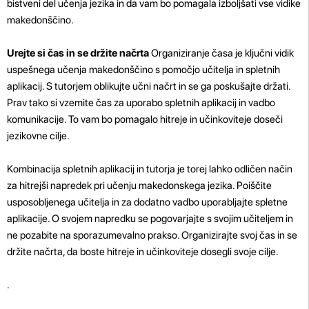
bistveni del učenja jezika in da vam bo pomagala izboljšati vse vidike
makedonščino.
Urejte si čas in se držite načrta
Organiziranje časa je ključni vidik
uspešnega učenja makedonščino s pomočjo učitelja in spletnih
aplikacij. S tutorjem oblikujte učni načrt in se ga poskušajte držati.
Prav tako si vzemite čas za uporabo spletnih aplikacij in vadbo
komunikacije. To vam bo pomagalo hitreje in učinkoviteje doseči
jezikovne cilje.
Kombinacija spletnih aplikacij in tutorja je torej lahko odličen način
za hitrejši napredek pri učenju makedonskega jezika. Poiščite
usposobljenega učitelja in za dodatno vadbo uporabljajte spletne
aplikacije. O svojem napredku se pogovarjajte s svojim učiteljem in
ne pozabite na sporazumevalno prakso. Organizirajte svoj čas in se
držite načrta, da boste hitreje in učinkoviteje dosegli svoje cilje.
.