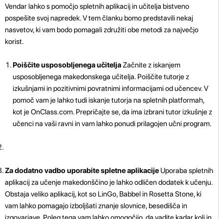
Vendar lahko s pomočjo spletnih aplikacij in učitelja bistveno
pospešite svoj napredek. V tem članku bomo predstavili nekaj
nasvetov, ki vam bodo pomagali združiti obe metodi za največjo
korist.
Poiščite usposobljenega učitelja
Začnite z iskanjem
usposobljenega makedonskega učitelja. Poiščite tutorje z
izkušnjami in pozitivnimi povratnimi informacijami od učencev. V
pomoč vam je lahko tudi iskanje tutorja na spletnih platformah,
kot je OnClass.com. Prepričajte se, da ima izbrani tutor izkušnje z
učenci na vaši ravni in vam lahko ponudi prilagojen učni program.
Za dodatno vadbo uporabite spletne aplikacije
Uporaba spletnih
aplikacij za učenje makedonščino je lahko odličen dodatek k učenju.
Obstaja veliko aplikacij, kot so LinGo, Babbel in Rosetta Stone, ki
vam lahko pomagajo izboljšati znanje slovnice, besedišča in
izgovarjave. Poleg tega vam lahko omogočijo, da vadite kadar koli in