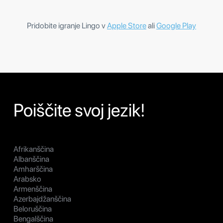
Pridobite igranje Lingo v
Apple Store
ali
Google Play
Poiščite svoj jezik!
Afrikanščina
Albanščina
Amharščina
Arabsko
Armenščina
Azerbajdžanščina
Beloruščina
Bengalščina