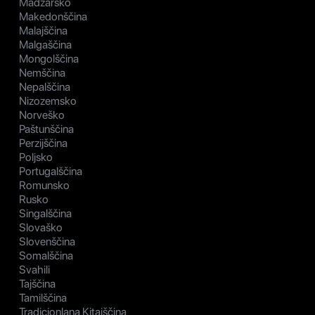
Madžarsko
Makedonščina
Malajščina
Malgaščina
Mongolščina
Nemščina
Nepalščina
Nizozemsko
Norveško
Paštunščina
Perzijščina
Poljsko
Portugalščina
Romunsko
Rusko
Singalščina
Slovaško
Slovenščina
Somalščina
Svahili
Tajščina
Tamilščina
Tradicionlana Kitajščina