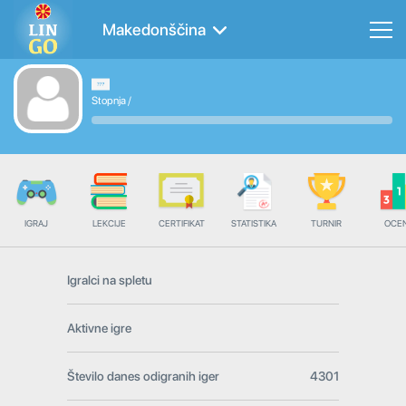
Makedonščina
Stopnja
/
IGRAJ
LEKCIJE
CERTIFIKAT
STATISTIKA
TURNIR
OCE
Igralci na spletu
Aktivne igre
Število danes odigranih iger
4301