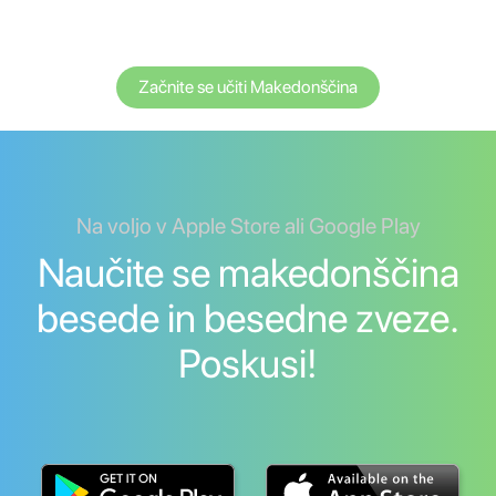
Začnite se učiti Makedonščina
Na voljo v Apple Store ali Google Play
Naučite se makedonščina
besede in besedne zveze.
Poskusi!