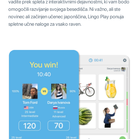
vadite prek spleta z interaktivnimi dejavnostmi, ki vam bodo
omogočili razvijanje svojega besedišča. Ni važno, ali ste
novinec ali začinjen učenec japonščina, Lingo Play ponuja
spletne učne naloge za vsako raven.