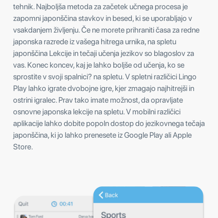
tehnik. Najboljša metoda za začetek učnega procesa je
zapomni japonščina stavkov in besed, ki se uporabljajo v
vsakdanjem življenju. Če ne morete prihraniti časa za redne
japonska razrede iz vašega hitrega urnika, na spletu
japonščina Lekcije in tečaji učenja jezikov so blagoslov za
vas. Konec koncev, kaj je lahko boljše od učenja, ko se
sprostite v svoji spalnici? na spletu. V spletni različici Lingo
Play lahko igrate dvobojne igre, kjer zmagajo najhitrejši in
ostrini igralec. Prav tako imate možnost, da opravljate
osnovne japonska lekcije na spletu. V mobilni različici
aplikacije lahko dobite popoln dostop do jezikovnega tečaja
japonščina, ki jo lahko prenesete iz Google Play ali Apple
Store.