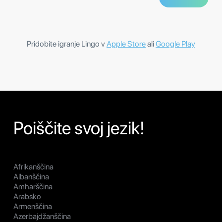
Pridobite igranje Lingo v
Apple Store
ali
Google Play
Poiščite svoj jezik!
Afrikanščina
Albanščina
Amharščina
Arabsko
Armenščina
Azerbajdžanščina