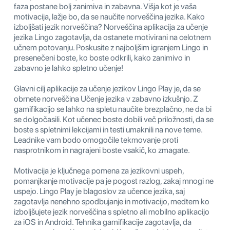
faza postane bolj zanimiva in zabavna. Višja kot je vaša
motivacija, lažje bo, da se naučite norveščina jezika. Kako
izboljšati jezik norveščina? Norveščina aplikacija za učenje
jezika Lingo zagotavlja, da ostanete motivirani na celotnem
učnem potovanju. Poskusite z najboljšim igranjem Lingo in
presenečeni boste, ko boste odkrili, kako zanimivo in
zabavno je lahko spletno učenje!
Glavni cilj aplikacije za učenje jezikov Lingo Play je, da se
obrnete norveščina Učenje jezika v zabavno izkušnjo. Z
gamifikacijo se lahko na spletu naučite brezplačno, ne da bi
se dolgočasili. Kot učenec boste dobili več priložnosti, da se
boste s spletnimi lekcijami in testi umaknili na nove teme.
Leadnike vam bodo omogočile tekmovanje proti
nasprotnikom in nagrajeni boste vsakič, ko zmagate.
Motivacija je ključnega pomena za jezikovni uspeh,
pomanjkanje motivacije pa je pogost razlog, zakaj mnogi ne
uspejo. Lingo Play je blagoslov za učence jezika, saj
zagotavlja nenehno spodbujanje in motivacijo, medtem ko
izboljšujete jezik norveščina s spletno ali mobilno aplikacijo
za iOS in Android. Tehnika gamifikacije zagotavlja, da