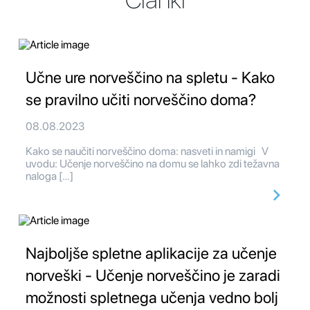
Učne ure norveščino na spletu - Kako
se pravilno učiti norveščino doma?
08.08.2023
Kako se naučiti norveščino doma: nasveti in namigi V
uvodu: Učenje norveščino na domu se lahko zdi težavna
naloga […]
Najboljše spletne aplikacije za učenje
norveški - Učenje norveščino je zaradi
možnosti spletnega učenja vedno bolj