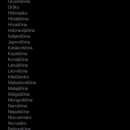
Gruzinščina
Grško
Hebrejsko
Hindijščina
Hrvaščina
Indonezijščina
Italijanščina
Japonščina
Katalonščina
Kazaščina
Korejščina
Latvijščina
Litovščina
Madžarsko
Makedonščina
Malajščina
Malgaščina
Mongolščina
Nemščina
Nepalščina
Nizozemsko
Norveško
Paštunščina