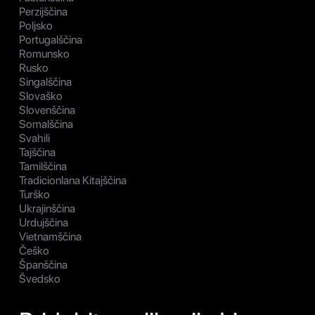
Perzijščina
Poljsko
Portugalščina
Romunsko
Rusko
Singalščina
Slovaško
Slovenščina
Somalščina
Svahili
Tajščina
Tamilščina
Tradicionlana Kitajščina
Turško
Ukrajinščina
Urdujščina
Vietnamščina
Češko
Španščina
Švedsko