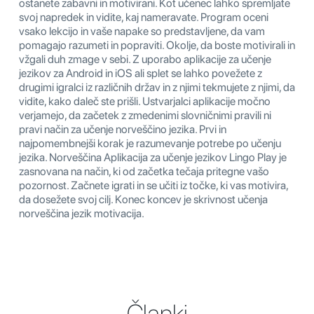
ostanete zabavni in motivirani. Kot učenec lahko spremljate
svoj napredek in vidite, kaj nameravate. Program oceni
vsako lekcijo in vaše napake so predstavljene, da vam
pomagajo razumeti in popraviti. Okolje, da boste motivirali in
vžgali duh zmage v sebi. Z uporabo aplikacije za učenje
jezikov za Android in iOS ali splet se lahko povežete z
drugimi igralci iz različnih držav in z njimi tekmujete z njimi, da
vidite, kako daleč ste prišli. Ustvarjalci aplikacije močno
verjamejo, da začetek z zmedenimi slovničnimi pravili ni
pravi način za učenje norveščino jezika. Prvi in ​​
najpomembnejši korak je razumevanje potrebe po učenju
jezika. Norveščina Aplikacija za učenje jezikov Lingo Play je
zasnovana na način, ki od začetka tečaja pritegne vašo
pozornost. Začnete igrati in se učiti iz točke, ki vas motivira,
da dosežete svoj cilj. Konec koncev je skrivnost učenja
norveščina jezik motivacija.
Članki