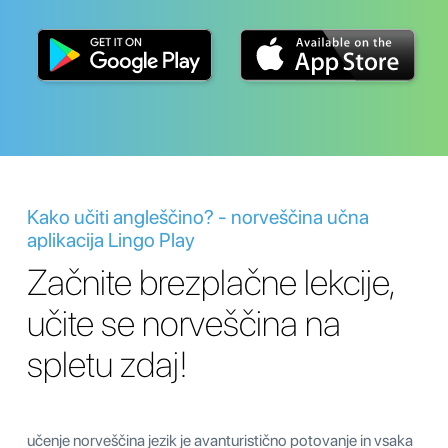
Kako učiti angleščino? - norveščina učna
aplikacija Lingo Play
Začnite brezplačne lekcije,
učite se norveščina na
spletu zdaj!
učenje norveščina jezik je avanturistično potovanje in vsaka