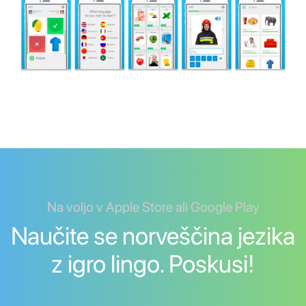
Na voljo v Apple Store ali Google Play
Naučite se norveščina jezika
z igro lingo. Poskusi!