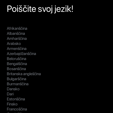
Poiščite svoj jezik!
Afrikanščina
Albanščina
Amharščina
Arabsko
Armenščina
Azerbajdžanščina
Beloruščina
Bengalščina
Bosanščina
Britanska angleščina
Bulgarščina
Burmanščina
Dansko
Dari
Estonščina
Finsko
Francoščina