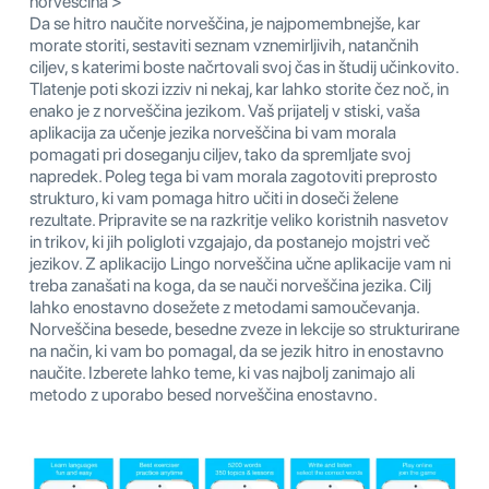
norveščina >
Da se hitro naučite norveščina, je najpomembnejše, kar
morate storiti, sestaviti seznam vznemirljivih, natančnih
ciljev, s katerimi boste načrtovali svoj čas in študij učinkovito.
Tlatenje poti skozi izziv ni nekaj, kar lahko storite čez noč, in
enako je z norveščina jezikom. Vaš prijatelj v stiski, vaša
aplikacija za učenje jezika norveščina bi vam morala
pomagati pri doseganju ciljev, tako da spremljate svoj
napredek. Poleg tega bi vam morala zagotoviti preprosto
strukturo, ki vam pomaga hitro učiti in doseči želene
rezultate. Pripravite se na razkritje veliko koristnih nasvetov
in trikov, ki jih poligloti vzgajajo, da postanejo mojstri več
jezikov. Z aplikacijo Lingo norveščina učne aplikacije vam ni
treba zanašati na koga, da se nauči norveščina jezika. Cilj
lahko enostavno dosežete z metodami samoučevanja.
Norveščina besede, besedne zveze in lekcije so strukturirane
na način, ki vam bo pomagal, da se jezik hitro in enostavno
naučite. Izberete lahko teme, ki vas najbolj zanimajo ali
metodo z uporabo besed norveščina enostavno.