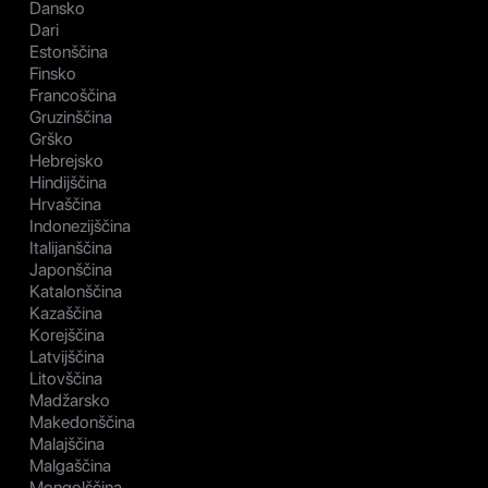
Dansko
Dari
Estonščina
Finsko
Francoščina
Gruzinščina
Grško
Hebrejsko
Hindijščina
Hrvaščina
Indonezijščina
Italijanščina
Japonščina
Katalonščina
Kazaščina
Korejščina
Latvijščina
Litovščina
Madžarsko
Makedonščina
Malajščina
Malgaščina
Mongolščina