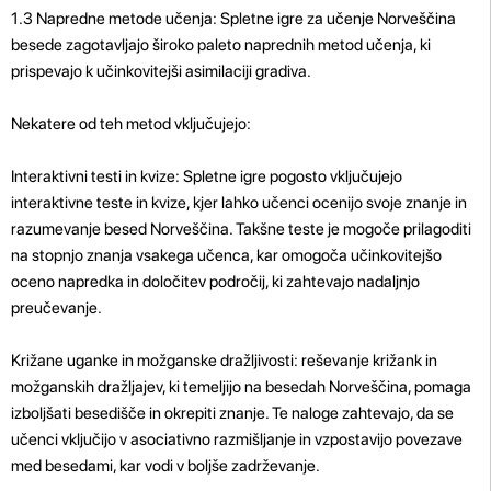
1.3 Napredne metode učenja: Spletne igre za učenje Norveščina
besede zagotavljajo široko paleto naprednih metod učenja, ki
prispevajo k učinkovitejši asimilaciji gradiva.
Nekatere od teh metod vključujejo:
Interaktivni testi in kvize: Spletne igre pogosto vključujejo
interaktivne teste in kvize, kjer lahko učenci ocenijo svoje znanje in
razumevanje besed Norveščina. Takšne teste je mogoče prilagoditi
na stopnjo znanja vsakega učenca, kar omogoča učinkovitejšo
oceno napredka in določitev področij, ki zahtevajo nadaljnjo
preučevanje.
Križane uganke in možganske dražljivosti: reševanje križank in
možganskih dražljajev, ki temeljijo na besedah ​​Norveščina, pomaga
izboljšati besedišče in okrepiti znanje. Te naloge zahtevajo, da se
učenci vključijo v asociativno razmišljanje in vzpostavijo povezave
med besedami, kar vodi v boljše zadrževanje.