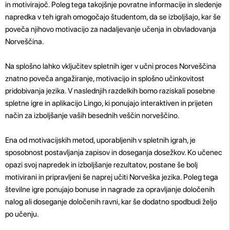
in motivirajoč. Poleg tega takojšnje povratne informacije in sledenje
napredka v teh igrah omogočajo študentom, da se izboljšajo, kar še
poveča njihovo motivacijo za nadaljevanje učenja in obvladovanja
Norveščina.
Na splošno lahko vključitev spletnih iger v učni proces Norveščina
znatno poveča angažiranje, motivacijo in splošno učinkovitost
pridobivanja jezika. V naslednjih razdelkih bomo raziskali posebne
spletne igre in aplikacijo Lingo, ki ponujajo interaktiven in prijeten
način za izboljšanje vaših besednih veščin norveščino.
Ena od motivacijskih metod, uporabljenih v spletnih igrah, je
sposobnost postavljanja zapisov in doseganja dosežkov. Ko učenec
opazi svoj napredek in izboljšanje rezultatov, postane še bolj
motivirani in pripravljeni še naprej učiti Norveška jezika. Poleg tega
številne igre ponujajo bonuse in nagrade za opravljanje določenih
nalog ali doseganje določenih ravni, kar še dodatno spodbudi željo
po učenju.