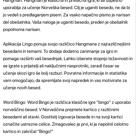
Hangman: Hangman je klasična in privlačna igra, ki se uspešno
uporablja za učenje Norveška besed. Cilj je uganiti besedo, ne da bi
jo vedeli s predlaganjem pisem. Za vsako napačno pismo je narisan
del obešalnika. Vaša naloga je uganiti besedo, preden je obešalnik
popolnoma narisan.
Aplikacija Lingo ponuja svojo različico Hangmana z najrazličnejšimi
besedami in temami. To dodaja dodatno zanimanje za igro in
pomaga razširiti vaš besednjak. Lahko izberete stopnjo težavnosti in
se igrate s prijatelji ali naključnimi nasprotniki, zaradi česar se
učenje skozi igro še bolj razburi. Povratne informacije in statistika
vam omogočajo, da spremljate svoj napredek in vas motivirate za
učenje novih besed.
Word Bingo: Word Bingo je različica klasične igre "bingo" z uporabo
norveščino besed. V Norveščina prejmete kartico z različnimi
besedami ali stavki. Gostitelj izgovarja besede in na svoji kartici
označite ustrezne celice. Zmagovalec je prvi, ki je napolnil celotno
kartico in zakričal "Bingo!"