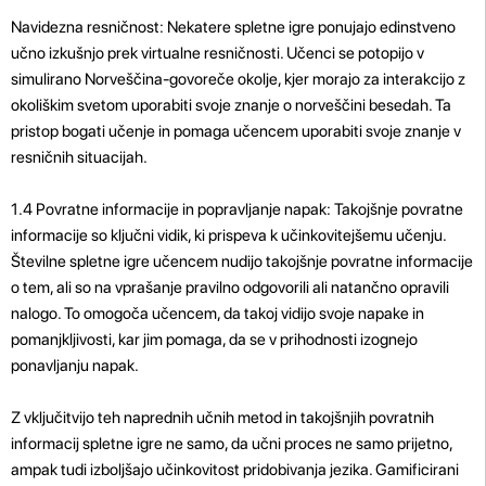
Navidezna resničnost: Nekatere spletne igre ponujajo edinstveno
učno izkušnjo prek virtualne resničnosti. Učenci se potopijo v
simulirano Norveščina-govoreče okolje, kjer morajo za interakcijo z
okoliškim svetom uporabiti svoje znanje o norveščini besedah. Ta
pristop bogati učenje in pomaga učencem uporabiti svoje znanje v
resničnih situacijah.
1.4 Povratne informacije in popravljanje napak: Takojšnje povratne
informacije so ključni vidik, ki prispeva k učinkovitejšemu učenju.
Številne spletne igre učencem nudijo takojšnje povratne informacije
o tem, ali so na vprašanje pravilno odgovorili ali natančno opravili
nalogo. To omogoča učencem, da takoj vidijo svoje napake in
pomanjkljivosti, kar jim pomaga, da se v prihodnosti izognejo
ponavljanju napak.
Z vključitvijo teh naprednih učnih metod in takojšnjih povratnih
informacij spletne igre ne samo, da učni proces ne samo prijetno,
ampak tudi izboljšajo učinkovitost pridobivanja jezika. Gamificirani