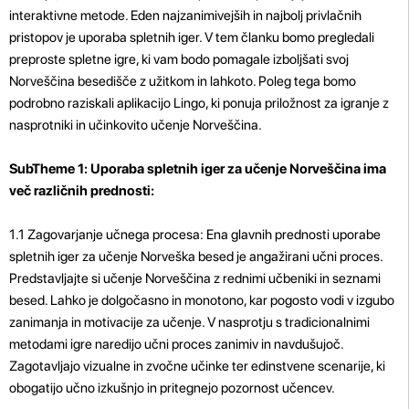
interaktivne metode. Eden najzanimivejših in najbolj privlačnih
pristopov je uporaba spletnih iger. V tem članku bomo pregledali
preproste spletne igre, ki vam bodo pomagale izboljšati svoj
Norveščina besedišče z užitkom in lahkoto. Poleg tega bomo
podrobno raziskali aplikacijo Lingo, ki ponuja priložnost za igranje z
nasprotniki in učinkovito učenje Norveščina.
SubTheme 1: Uporaba spletnih iger za učenje Norveščina ima
več različnih prednosti:
1.1 Zagovarjanje učnega procesa: Ena glavnih prednosti uporabe
spletnih iger za učenje Norveška besed je angažirani učni proces.
Predstavljajte si učenje Norveščina z rednimi učbeniki in seznami
besed. Lahko je dolgočasno in monotono, kar pogosto vodi v izgubo
zanimanja in motivacije za učenje. V nasprotju s tradicionalnimi
metodami igre naredijo učni proces zanimiv in navdušujoč.
Zagotavljajo vizualne in zvočne učinke ter edinstvene scenarije, ki
obogatijo učno izkušnjo in pritegnejo pozornost učencev.