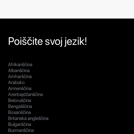
Poiščite svoj jezik!
Afrikanščina
Albanščina
Amharščina
Arabsko
Armenščina
Azerbajdžanščina
Beloruščina
Bengalščina
Bosanščina
Britanska angleščina
Bulgarščina
Burmanščina