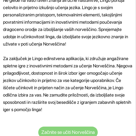
Ne glede na vašo raven znanja ali učne nastavitve, Lingo ponuja
celovito in prijetno izkušnjo učenja jezika. Lingo je s svojim
personaliziranim pristopom, tekmovalnimi elementi, takojšnjimi
povratnimi informacijami in inovativnimi metodami poučevanja
dragoceno orodje za izboljšanje vaših norveščino. Sprejemajte
udobje in učinkovitost linga, da izboljšate svoje jezikovno znanje in
uživate v poti učenja Norveščina!
Za zaključek je Lingo edinstvena aplikacija, ki združuje angažirane
spletne igre z inovativnimi metodami za učenje Norveščina. Njegova
prilagodljivost, dostopnost in širok izbor iger omogočajo učenje
jezikov učinkovito in prijetno za vse kategorije uporabnikov. Če
iščete učinkovit in prijeten način za učenje Norveščina, je Lingo
odlična izbira za vas. Ne zamudite priložnosti, da izboljšate svoje
sposobnosti in razširite svoj besedišče z igranjem zabavnih spletnih
iger s pomočjo linga!
Začnite se učiti Norveščina