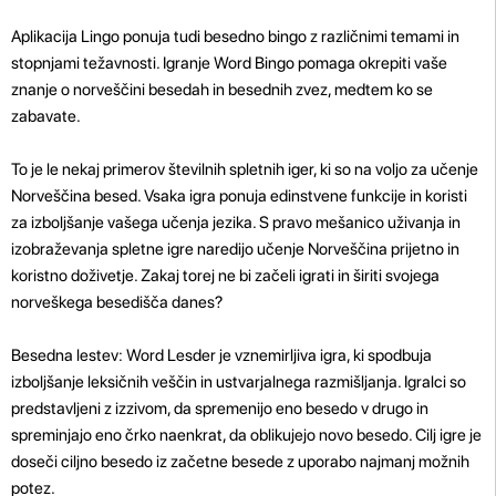
Aplikacija Lingo ponuja tudi besedno bingo z različnimi temami in
stopnjami težavnosti. Igranje Word Bingo pomaga okrepiti vaše
znanje o norveščini besedah ​​in besednih zvez, medtem ko se
zabavate.
To je le nekaj primerov številnih spletnih iger, ki so na voljo za učenje
Norveščina besed. Vsaka igra ponuja edinstvene funkcije in koristi
za izboljšanje vašega učenja jezika. S pravo mešanico uživanja in
izobraževanja spletne igre naredijo učenje Norveščina prijetno in
koristno doživetje. Zakaj torej ne bi začeli igrati in širiti svojega
norveškega besedišča danes?
Besedna lestev: Word Lesder je vznemirljiva igra, ki spodbuja
izboljšanje leksičnih veščin in ustvarjalnega razmišljanja. Igralci so
predstavljeni z izzivom, da spremenijo eno besedo v drugo in
spreminjajo eno črko naenkrat, da oblikujejo novo besedo. Cilj igre je
doseči ciljno besedo iz začetne besede z uporabo najmanj možnih
potez.