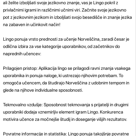
ali želite izboljšati svoje jezikovno znanje, vas je Lingo pokril z
privlačnimi igrami in različnimi učnimi viri. Začnite svoje jezikovno
pot z jezikovnim jezikom in izboljšati svojo besedišče in znanje jezika
na zabaven in učinkovit način!
Lingo ponuja vrsto prednosti za učenje Norveščina, zaradi česar je
odlična izbira za vse kategorije uporabnikov, od začetnikov do
naprednih učencev:
Prilagojen pristop: Aplikacija lingo se prilagodi ravni znanja vsakega
uporabnika in ponuja naloge, ki ustrezajo njihovim potrebam. To
omogoča učencem, da študirajo Norveščina z udobnim tempom in
glede na njihove individualne sposobnosti.
Tekmovalno vzdušje: Sposobnost tekmovanja s prijatelji in drugimi
uporabniki dodaja vznemirljiv element igram Lingo. Konkurenca
motivira učence za močnejše študij in doseganje višjih rezultatov.
Povratne informacije in statistika: Lingo ponuja takojšnje povratne