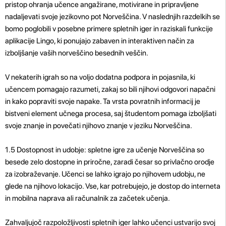
pristop ohranja učence angažirane, motivirane in pripravljene
nadaljevati svoje jezikovno pot Norveščina. V naslednjih razdelkih se
bomo poglobili v posebne primere spletnih iger in raziskali funkcije
aplikacije Lingo, ki ponujajo zabaven in interaktiven način za
izboljšanje vaših norveščino besednih veščin.
V nekaterih igrah so na voljo dodatna podpora in pojasnila, ki
učencem pomagajo razumeti, zakaj so bili njihovi odgovori napačni
in kako popraviti svoje napake. Ta vrsta povratnih informacij je
bistveni element učnega procesa, saj študentom pomaga izboljšati
svoje znanje in povečati njihovo znanje v jeziku Norveščina.
1.5 Dostopnost in udobje: spletne igre za učenje Norveščina so
besede zelo dostopne in priročne, zaradi česar so privlačno orodje
za izobraževanje. Učenci se lahko igrajo po njihovem udobju, ne
glede na njihovo lokacijo. Vse, kar potrebujejo, je dostop do interneta
in mobilna naprava ali računalnik za začetek učenja.
Zahvaljujoč razpoložljivosti spletnih iger lahko učenci ustvarijo svoj