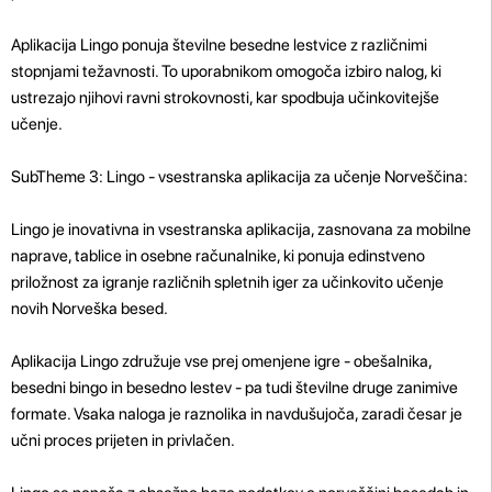
Aplikacija Lingo ponuja številne besedne lestvice z različnimi
stopnjami težavnosti. To uporabnikom omogoča izbiro nalog, ki
ustrezajo njihovi ravni strokovnosti, kar spodbuja učinkovitejše
učenje.
SubTheme 3: Lingo - vsestranska aplikacija za učenje Norveščina:
Lingo je inovativna in vsestranska aplikacija, zasnovana za mobilne
naprave, tablice in osebne računalnike, ki ponuja edinstveno
priložnost za igranje različnih spletnih iger za učinkovito učenje
novih Norveška besed.
Aplikacija Lingo združuje vse prej omenjene igre - obešalnika,
besedni bingo in besedno lestev - pa tudi številne druge zanimive
formate. Vsaka naloga je raznolika in navdušujoča, zaradi česar je
učni proces prijeten in privlačen.