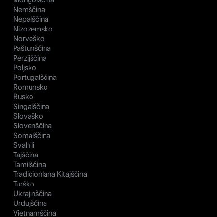
Nemščina
Nepalščina
Nizozemsko
Norveško
Paštunščina
Perzijščina
Poljsko
Portugalščina
Romunsko
Rusko
Singalščina
Slovaško
Slovenščina
Somalščina
Svahili
Tajščina
Tamilščina
Tradicionlana Kitajščina
Turško
Ukrajinščina
Urdujščina
Vietnamščina