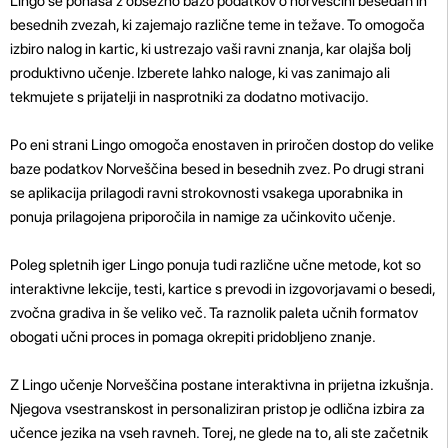
Lingo se ponaša z obsežno bazo podatkov o norveščini besedah ​​in
besednih zvezah, ki zajemajo različne teme in težave. To omogoča
izbiro nalog in kartic, ki ustrezajo vaši ravni znanja, kar olajša bolj
produktivno učenje. Izberete lahko naloge, ki vas zanimajo ali
tekmujete s prijatelji in nasprotniki za dodatno motivacijo.
Po eni strani Lingo omogoča enostaven in priročen dostop do velike
baze podatkov Norveščina besed in besednih zvez. Po drugi strani
se aplikacija prilagodi ravni strokovnosti vsakega uporabnika in
ponuja prilagojena priporočila in namige za učinkovito učenje.
Poleg spletnih iger Lingo ponuja tudi različne učne metode, kot so
interaktivne lekcije, testi, kartice s prevodi in izgovorjavami o besedi,
zvočna gradiva in še veliko več. Ta raznolik paleta učnih formatov
obogati učni proces in pomaga okrepiti pridobljeno znanje.
Z Lingo učenje Norveščina postane interaktivna in prijetna izkušnja.
Njegova vsestranskost in personaliziran pristop je odlična izbira za
učence jezika na vseh ravneh. Torej, ne glede na to, ali ste začetnik