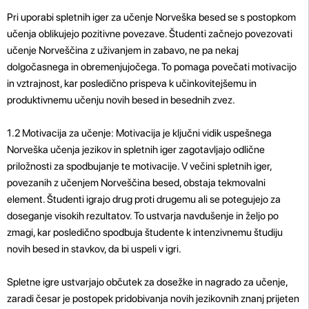
Pri uporabi spletnih iger za učenje Norveška besed se s postopkom
učenja oblikujejo pozitivne povezave. Študenti začnejo povezovati
učenje Norveščina z uživanjem in zabavo, ne pa nekaj
dolgočasnega in obremenjujočega. To pomaga povečati motivacijo
in vztrajnost, kar posledično prispeva k učinkovitejšemu in
produktivnemu učenju novih besed in besednih zvez.
1.2 Motivacija za učenje: Motivacija je ključni vidik uspešnega
Norveška učenja jezikov in spletnih iger zagotavljajo odlične
priložnosti za spodbujanje te motivacije. V večini spletnih iger,
povezanih z učenjem Norveščina besed, obstaja tekmovalni
element. Študenti igrajo drug proti drugemu ali se potegujejo za
doseganje visokih rezultatov. To ustvarja navdušenje in željo po
zmagi, kar posledično spodbuja študente k intenzivnemu študiju
novih besed in stavkov, da bi uspeli v igri.
Spletne igre ustvarjajo občutek za dosežke in nagrado za učenje,
zaradi česar je postopek pridobivanja novih jezikovnih znanj prijeten