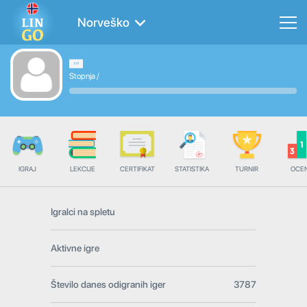
Norveško
Stopnja
/
IGRAJ
LEKCIJE
CERTIFIKAT
STATISTIKA
TURNIR
OCE
Igralci na spletu
Aktivne igre
Število danes odigranih iger
3787