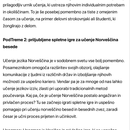
prilagodljiv urnik učenja, ki ustreza njihovim individualnim potrebam
in okoliščinam. To je še posebej pomembno za tiste z omejenim
časom za učenje, na primer delovni strokovnjaki ali študenti, ki
žonglirajo z delom.
PodTreme 2: priljubljene spletne igre za učenje Norveščina
besede
Učenje jezika Norveščina je v sodobnem svetu vse bolj pomembno.
Posameznikom omogoča razširitev svojih obzorij, olajšanje
komunikacije z ljudmi iz različnih držav in izboljšanje njihovih
možnosti za uspešno kariero. Vendar pa je za mnoge od nas lahko
učenje jezikov izziv, zlasti pri uporabi tradicionalnih metod
poučevanja. Kaj pa, če je učenje Norveščina postalo angažiran in
privlačen proces? Tu se začnejo igrati spletne igre in uspešno
pomagajo pri učenju norveščino besed in besednih zvez, zaradi
česar je učni proces prijeten in učinkovit.