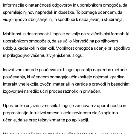
informacije o natančnosti odgovorov in uporabnikom omogoča, da
spremljajo njihov napredek in dosežke. To pomaga učencem, da
vidijo njihovo izboljšanje in jih spodbudi k nadaljevanju študiranja.
Mobilnost in dostopnost: Lingo je na voljo na različnih platformah, ki
uporabnikom omogočajo, da se učijo Norveščina po njihovem
udobju, kadarkoli in kjer koli. Mobilnost omogoča učenje prilagodljivo
in prilagodljivo vašemu življenjskemu slogu.
Inovativne metode poučevanja: Lingo uporablja napredne metode
poučevanja, ki učencem pomagajo učinkoviteje dojemati gradivo.
Interaktivne lekcije, zvočni materiali in kartice s prevodi in besednimi
izgovorjavi naredijo učni proces raznolik in privlačen.
Uporabniku prijazen vmesnik: Lingo je zasnovan z uporabnostjo in
preprostostjo. Intuitivni vmesnik celo novincem olajša spletno
učenje, da se brez težav krmarite po aplikaciji.