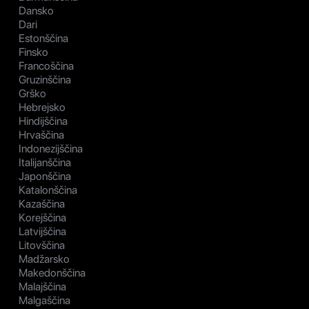
Dansko
Dari
Estonščina
Finsko
Francoščina
Gruzinščina
Grško
Hebrejsko
Hindijščina
Hrvaščina
Indonezijščina
Italijanščina
Japonščina
Katalonščina
Kazaščina
Korejščina
Latvijščina
Litovščina
Madžarsko
Makedonščina
Malajščina
Malgaščina