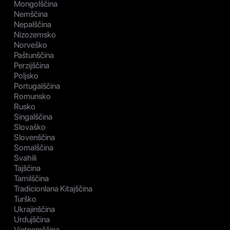
Mongolščina
Nemščina
Nepalščina
Nizozemsko
Norveško
Paštunščina
Perzijščina
Poljsko
Portugalščina
Romunsko
Rusko
Singalščina
Slovaško
Slovenščina
Somalščina
Svahili
Tajščina
Tamilščina
Tradicionlana Kitajščina
Turško
Ukrajinščina
Urdujščina
Vietnamščina