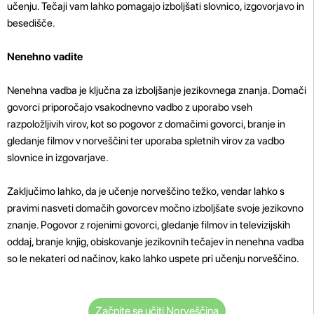
učenju. Tečaji vam lahko pomagajo izboljšati slovnico, izgovorjavo in
besedišče.
Nenehno vadite
Nenehna vadba je ključna za izboljšanje jezikovnega znanja. Domači
govorci priporočajo vsakodnevno vadbo z uporabo vseh
razpoložljivih virov, kot so pogovor z domačimi govorci, branje in
gledanje filmov v norveščini ter uporaba spletnih virov za vadbo
slovnice in izgovarjave.
Zaključimo lahko, da je učenje norveščino težko, vendar lahko s
pravimi nasveti domačih govorcev močno izboljšate svoje jezikovno
znanje. Pogovor z rojenimi govorci, gledanje filmov in televizijskih
oddaj, branje knjig, obiskovanje jezikovnih tečajev in nenehna vadba
so le nekateri od načinov, kako lahko uspete pri učenju norveščino.
Začnite se učiti Norveščina