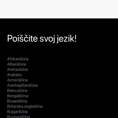
Poiščite svoj jezik!
Afrikanščina
Albanščina
Amharščina
Arabsko
Armenščina
Azerbajdžanščina
Beloruščina
Bengalščina
Bosanščina
Britanska angleščina
Bulgarščina
Burmanščina