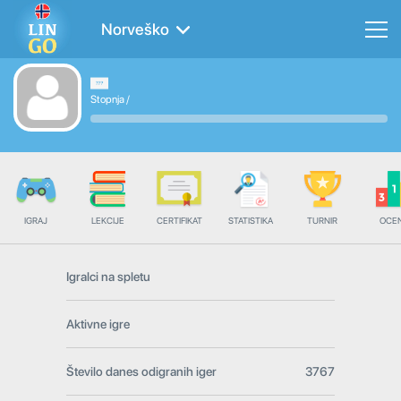
Norveško
Stopnja
/
IGRAJ
LEKCIJE
CERTIFIKAT
STATISTIKA
TURNIR
OCE
Igralci na spletu
Aktivne igre
Število danes odigranih iger
3767