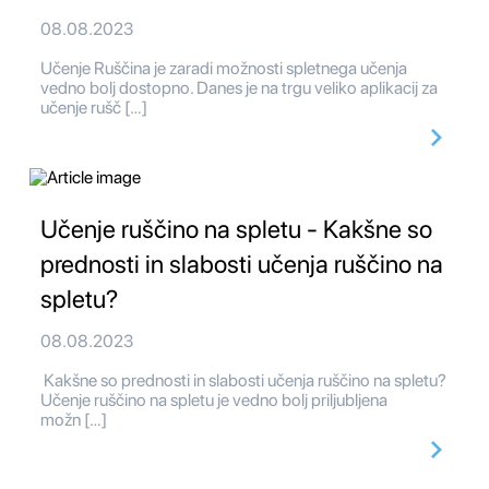
08.08.2023
Učenje Ruščina je zaradi možnosti spletnega učenja
vedno bolj dostopno. Danes je na trgu veliko aplikacij za
učenje rušč […]
Učenje ruščino na spletu - Kakšne so
prednosti in slabosti učenja ruščino na
spletu?
08.08.2023
Kakšne so prednosti in slabosti učenja ruščino na spletu?
Učenje ruščino na spletu je vedno bolj priljubljena
možn […]