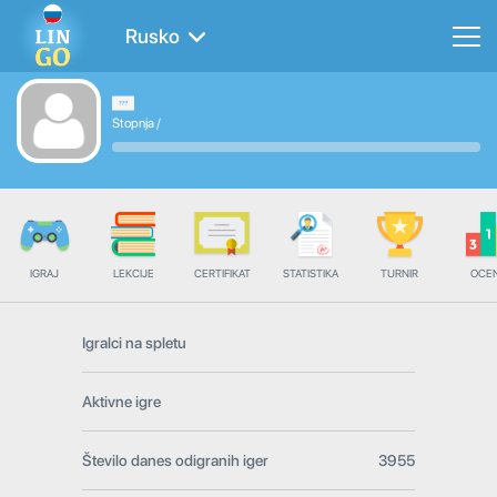
Rusko
Stopnja
/
IGRAJ
LEKCIJE
CERTIFIKAT
STATISTIKA
TURNIR
OCE
Igralci na spletu
Aktivne igre
Število danes odigranih iger
3955