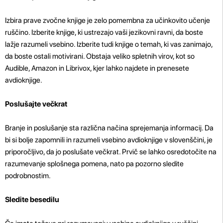
Izbira prave zvočne knjige je zelo pomembna za učinkovito učenje
ruščino. Izberite knjige, ki ustrezajo vaši jezikovni ravni, da boste
lažje razumeli vsebino. Izberite tudi knjige o temah, ki vas zanimajo,
da boste ostali motivirani. Obstaja veliko spletnih virov, kot so
Audible, Amazon in Librivox, kjer lahko najdete in prenesete
avdioknjige.
Poslušajte večkrat
Branje in poslušanje sta različna načina sprejemanja informacij. Da
bi si bolje zapomnili in razumeli vsebino avdioknjige v slovenščini, je
priporočljivo, da jo poslušate večkrat. Prvič se lahko osredotočite na
razumevanje splošnega pomena, nato pa pozorno sledite
podrobnostim.
Sledite besedilu