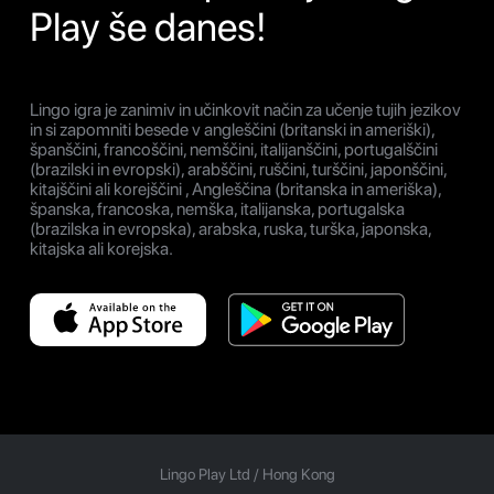
Play še danes!
Lingo igra je zanimiv in učinkovit način za učenje tujih jezikov
in si zapomniti besede v angleščini (britanski in ameriški),
španščini, francoščini, nemščini, italijanščini, portugalščini
(brazilski in evropski), arabščini, ruščini, turščini, japonščini,
kitajščini ali korejščini , Angleščina (britanska in ameriška),
španska, francoska, nemška, italijanska, portugalska
(brazilska in evropska), arabska, ruska, turška, japonska,
kitajska ali korejska.
Lingo Play Ltd /
Hong Kong