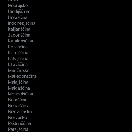
Hebrejsko
Hindijščina
Hrvaščina
Indonezijščina
Italijanščina
Japonščina
Katalonščina
Kazaščina
Korejščina
Latvijščina
Litovščina
Madžarsko
Makedonščina
Malajščina
Malgaščina
Mongolščina
Nemščina
Nepalščina
Nizozemsko
Norveško
Paštunščina
Perzijščina