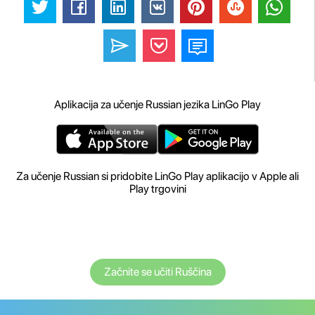
Aplikacija za učenje Russian jezika LinGo Play
Za učenje Russian si pridobite LinGo Play aplikacijo v Apple ali
Play trgovini
Začnite se učiti Ruščina