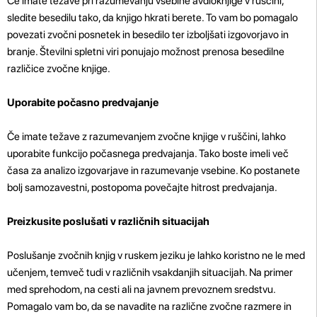
Če imate težave pri razumevanju vsebine avdioknjige v ruščini,
sledite besedilu tako, da knjigo hkrati berete. To vam bo pomagalo
povezati zvočni posnetek in besedilo ter izboljšati izgovorjavo in
branje. Številni spletni viri ponujajo možnost prenosa besedilne
različice zvočne knjige.
Uporabite počasno predvajanje
Če imate težave z razumevanjem zvočne knjige v ruščini, lahko
uporabite funkcijo počasnega predvajanja. Tako boste imeli več
časa za analizo izgovarjave in razumevanje vsebine. Ko postanete
bolj samozavestni, postopoma povečajte hitrost predvajanja.
Preizkusite poslušati v različnih situacijah
Poslušanje zvočnih knjig v ruskem jeziku je lahko koristno ne le med
učenjem, temveč tudi v različnih vsakdanjih situacijah. Na primer
med sprehodom, na cesti ali na javnem prevoznem sredstvu.
Pomagalo vam bo, da se navadite na različne zvočne razmere in