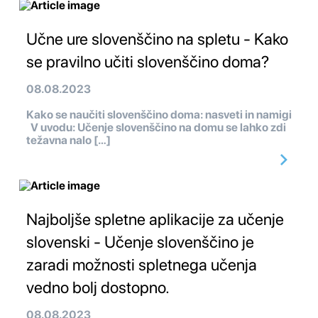
Učne ure slovenščino na spletu - Kako
se pravilno učiti slovenščino doma?
08.08.2023
Kako se naučiti slovenščino doma: nasveti in namigi
V uvodu: Učenje slovenščino na domu se lahko zdi
težavna nalo […]
Najboljše spletne aplikacije za učenje
slovenski - Učenje slovenščino je
zaradi možnosti spletnega učenja
vedno bolj dostopno.
08.08.2023