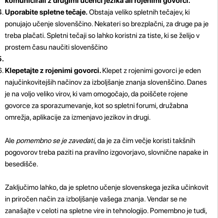
komunicirali z drugimi učenci jezika ali rojenimi govorci.
Uporabite spletne tečaje.
Obstaja veliko spletnih tečajev, ki
ponujajo učenje slovenščino. Nekateri so brezplačni, za druge pa je
treba plačati. Spletni tečaji so lahko koristni za tiste, ki se želijo v
prostem času naučiti slovenščino
Klepetajte z rojenimi govorci.
Klepet z rojenimi govorci je eden
najučinkovitejših načinov za izboljšanje znanja slovenščino. Danes
je na voljo veliko virov, ki vam omogočajo, da poiščete rojene
govorce za sporazumevanje, kot so spletni forumi, družabna
omrežja, aplikacije za izmenjavo jezikov in drugi.
Ale
pomembno se je zavedati
, da je za čim večje koristi takšnih
pogovorov treba paziti na pravilno izgovorjavo, slovnične napake in
besedišče.
Zaključimo lahko, da je spletno učenje slovenskega jezika učinkovit
in priročen način za izboljšanje vašega znanja. Vendar se ne
zanašajte v celoti na spletne vire in tehnologijo. Pomembno je tudi,