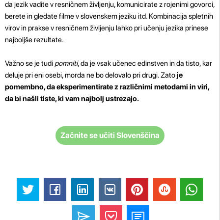
da jezik vadite v resničnem življenju, komunicirate z rojenimi govorci,
berete in gledate filme v slovenskem jeziku itd. Kombinacija spletnih
virov in prakse v resničnem življenju lahko pri učenju jezika prinese
najboljše rezultate.
Važno se je tudi
pomniti
, da je vsak učenec edinstven in da tisto, kar
deluje pri eni osebi, morda ne bo delovalo pri drugi. Zato
je
pomembno, da eksperimentirate z različnimi metodami in viri,
da bi našli tiste, ki vam najbolj ustrezajo.
Začnite se učiti Slovenščina