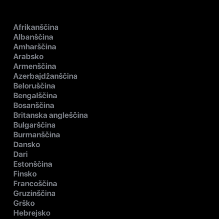
Afrikanščina
Albanščina
Amharščina
Arabsko
Armenščina
Azerbajdžanščina
Beloruščina
Bengalščina
Bosanščina
Britanska angleščina
Bulgarščina
Burmanščina
Dansko
Dari
Estonščina
Finsko
Francoščina
Gruzinščina
Grško
Hebrejsko