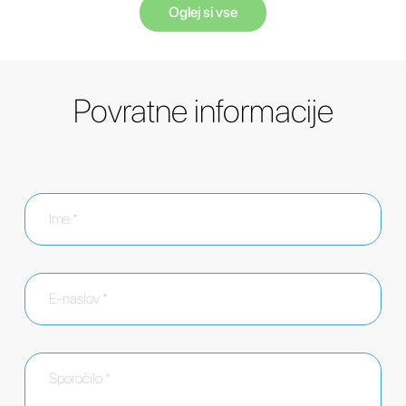
Oglej si vse
Povratne informacije