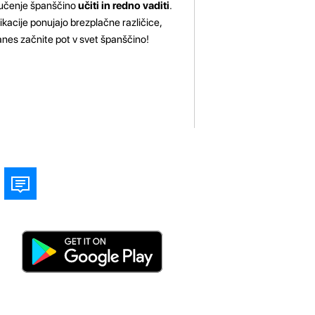
o učenje španščino
učiti in redno vaditi
.
likacije ponujajo brezplačne različice,
anes začnite pot v svet španščino!