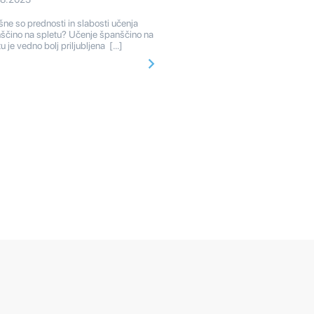
ne so prednosti in slabosti učenja
ščino na spletu? Učenje španščino na
u je vedno bolj priljubljena […]