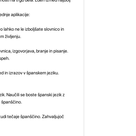
ednje aplikacije:
 lahko ne le izboljšate slovnico in
 življenju.
ovnica, izgovorjava, branje in pisanje.
uspeh.
ed in izrazov v španskem jeziku.
ik. Naučili se boste španski jezik z
i španščino.
a tudi tečaje španščino. Zahvaljujoč