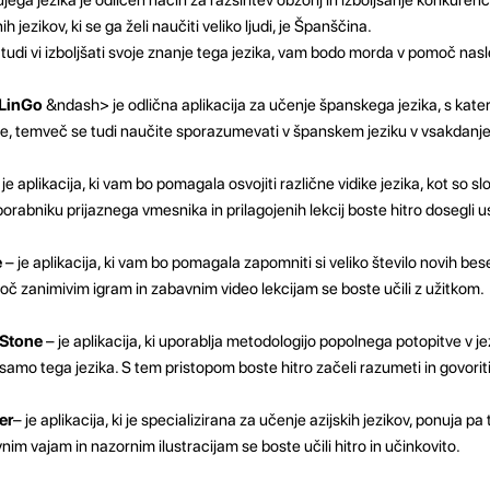
nih jezikov, ki se ga želi naučiti veliko ljudi, je Španščina.
 tudi vi izboljšati svoje znanje tega jezika, vam bodo morda v pomoč nasl
LinGo
&ndash> je odlična aplikacija za učenje španskega jezika, s katero
e, temveč se tudi naučite sporazumevati v španskem jeziku v vsakdanjem
 je aplikacija, ki vam bo pomagala osvojiti različne vidike jezika, kot so sl
orabniku prijaznega vmesnika in prilagojenih lekcij boste hitro dosegli 
e
– je aplikacija, ki vam bo pomagala zapomniti si veliko število novih bes
oč zanimivim igram in zabavnim video lekcijam se boste učili z užitkom.
 Stone
– je aplikacija, ki uporablja metodologijo popolnega potopitve v jez
amo tega jezika. S tem pristopom boste hitro začeli razumeti in govorit
er
– je aplikacija, ki je specializirana za učenje azijskih jezikov, ponuja p
vnim vajam in nazornim ilustracijam se boste učili hitro in učinkovito.