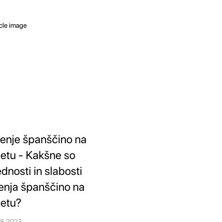
enje španščino na
letu - Kakšne so
ednosti in slabosti
enja španščino na
letu?
08.2023