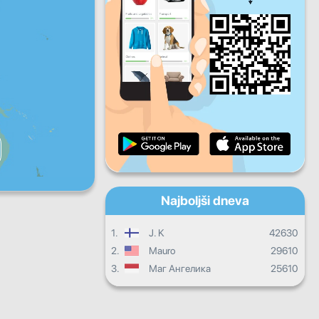
Pet
Sob
Ned
Dnevni napredek
Mesečni napredek
Certifikat
Celotni napredek
Najboljši dneva
1.
J. K
42630
2.
Mauro
29610
3.
Маг Ангелика
25610