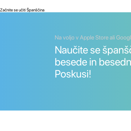
Začnite se učiti Španščina
Na voljo v Apple Store ali Goog
Naučite se španš
besede in besedn
Poskusi!