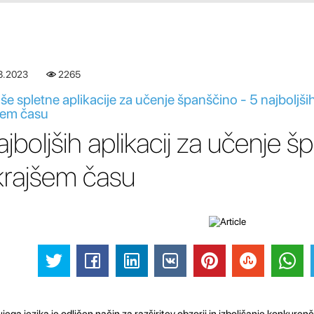
8.2023
2265
še spletne aplikacije za učenje španščino - 5 najboljši
kem času
ajboljših aplikacij za učenje š
krajšem času
jega jezika je odličen način za razširitev obzorij in izboljšanje konkuren