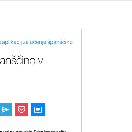
h aplikacij za učenje španščino
panščino v
čnosti na trgu dela. Eden izmed najbolj