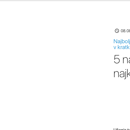
08.0
Najbolj
v krat
5 n
naj
Učenje tu