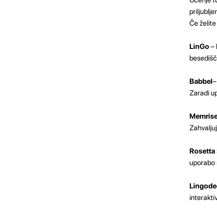
priljublje
Če želite
LinGo
–
besedišč
Babbel
–
Zaradi up
Memris
Zahvaljuj
Rosetta
uporabo s
Lingode
interakti