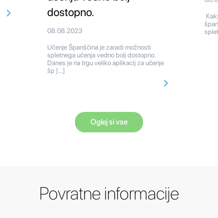
dostopno.
Kakš
špan
08.08.2023
splet
Učenje Španščina je zaradi možnosti
spletnega učenja vedno bolj dostopno.
Danes je na trgu veliko aplikacij za učenje
šp […]
Oglej si vse
Povratne informacije