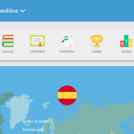
anščina
LEKCIJE
CERTIFIKAT
STATISTIKA
TURNIR
OCENA
Igralci na spletu
Aktivne igre