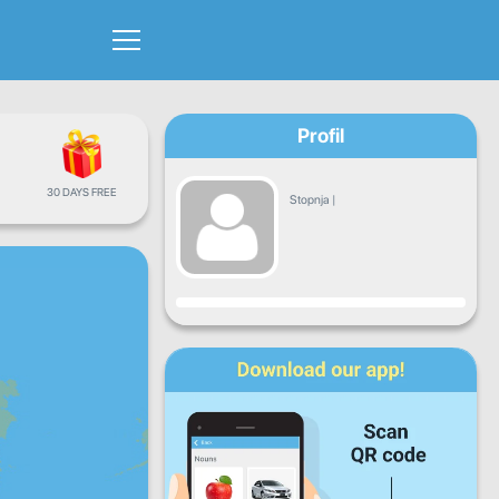
Profil
30 DAYS FREE
Stopnja
|
Napredek
Pon
Tor
Sre
Čet