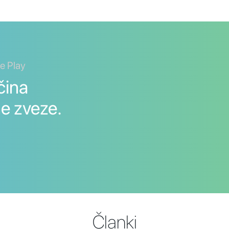
le Play
čina
e zveze.
Članki