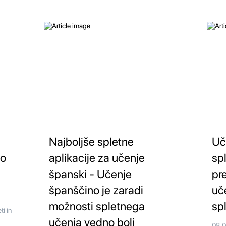
Najboljše spletne
Uč
no
aplikacije za učenje
sp
španski - Učenje
pr
španščino je zaradi
uč
možnosti spletnega
sp
i in
učenja vedno bolj
08.