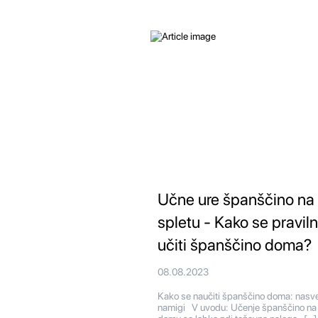
Učne ure španščino na
spletu - Kako se pravil
učiti španščino doma?
08.08.2023
Kako se naučiti španščino doma: nasvet
namigi V uvodu: Učenje španščino na