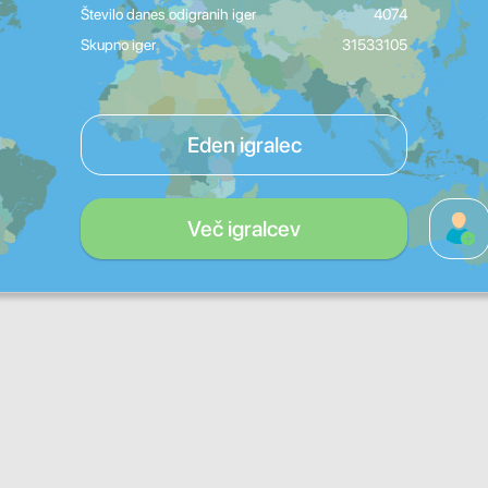
Število danes odigranih iger
4074
Skupno iger
31533105
Eden igralec
Več igralcev