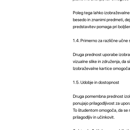
Poleg tega lahko izobraževalne 
besedo in znanimi predmeti, dej
predstavitev pomaga pri boljšem
1.4. Primerno za različne učne 
Druga prednost uporabe izobraže
vizualne slike in združenja, da s
Izobraževalne kartice omogočajo
1.5. Udobje in dostopnost
Druga pomembna prednost izobraž
ponujajo prilagodljivost za upora
To študentom omogoča, da se na 
prilagodljiv in učinkovit.