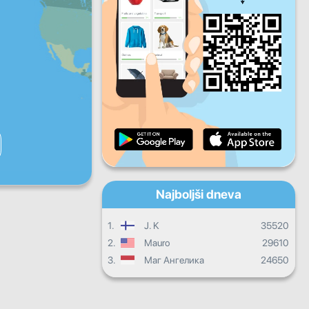
Pet
Sob
Ned
Dnevni napredek
Mesečni napredek
Certifikat
Celotni napredek
Najboljši dneva
1.
J. K
35520
2.
Mauro
29610
3.
Маг Ангелика
24650