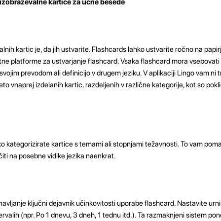
 izobraževalne kartice za učne besede
lnih kartic je, da jih ustvarite. Flashcards lahko ustvarite ročno na papir
pletne platforme za ustvarjanje flashcard. Vsaka flashcard mora vsebovati
ojim prevodom ali definicijo v drugem jeziku. V aplikaciji Lingo vam ni t
to vnaprej izdelanih kartic, razdeljenih v različne kategorije, kot so poklici,
ko kategorizirate kartice s temami ali stopnjami težavnosti. To vam poma
čiti na posebne vidike jezika naenkrat.
avljanje ključni dejavnik učinkovitosti uporabe flashcard. Nastavite urni
tervalih (npr. Po 1 dnevu, 3 dneh, 1 tednu itd.). Ta razmaknjeni sistem p