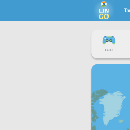
Ta
IGRAJ