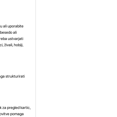
ju ali uporabite
 besedo ali
reba ustvarjati
 živali, hobiji,
ga strukturirati
k za pregled kartic,
onovitve pomaga