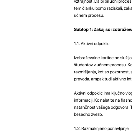
vztrajnost. Da bi bil učni proces
tem članku bomo raziskali, zakaj
učnem procesu.
Subtop 1: Zakaj so izobražev
1.1. Aktivni odpoklic
Izobraževalne kartice ne služij
študentov v učnem procesu. Ko z
razmišljanja, kot so pozornost
prevoda, ampak tudi aktivno inte
Aktivni odpoklic ima ključno vlo
informacij. Ko naletite na flash
natančnost vašega odgovora. T
besedno zvezo.
1.2. Razmaknjeno ponavljanje