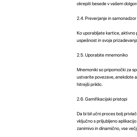
okrepiti besede v vašem dolgo
2.4. Preverjanje in samonadzor
Ko uporabljate kartice, aktivno
uspešnost in svoja prizadevanj
2.5. Uporabite mnemoniko
Mnemoniki so pripomočki za spom
ustvarite povezave, anekdote a
hitrejši priklic.
2.6. Gamifikacijski pristopi
Da bi bil učni proces bolj privla
vključno s priljubljeno aplikacij
zanimivo in dinamično, vse večj