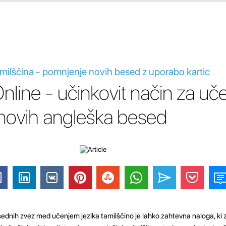
amilščina - pomnjenje novih besed z uporabo kartic
nline - učinkovit način za uče
novih angleška besed
ednih zvez med učenjem jezika tamilščino je lahko zahtevna naloga, ki z