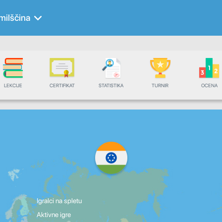
milščina
LEKCIJE
CERTIFIKAT
STATISTIKA
TURNIR
OCENA
Igralci na spletu
Aktivne igre