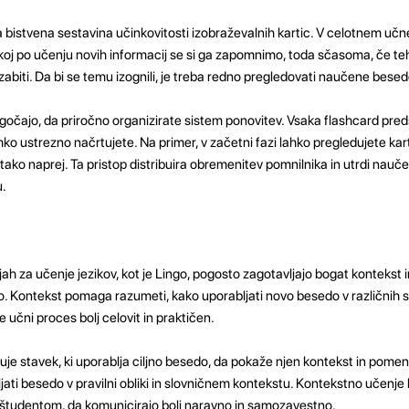
a bistvena sestavina učinkovitosti izobraževalnih kartic. V celotnem u
koj po učenju novih informacij se si ga zapomnimo, toda sčasoma, če teh
biti. Da bi se temu izognili, je treba redno pregledovati naučene besed
očajo, da priročno organizirate sistem ponovitev. Vsaka flashcard pred
hko ustrezno načrtujete. Na primer, v začetni fazi lahko pregledujete kar
in tako naprej. Ta pristop distribuira obremenitev pomnilnika in utrdi nau
.
jah za učenje jezikov, kot je Lingo, pogosto zagotavljajo bogat kontekst
. Kontekst pomaga razumeti, kako uporabljati novo besedo v različnih si
 učni proces bolj celovit in praktičen.
uje stavek, ki uporablja ciljno besedo, da pokaže njen kontekst in pome
ti besedo v pravilni obliki in slovničnem kontekstu. Kontekstno učenje 
študentom, da komunicirajo bolj naravno in samozavestno.