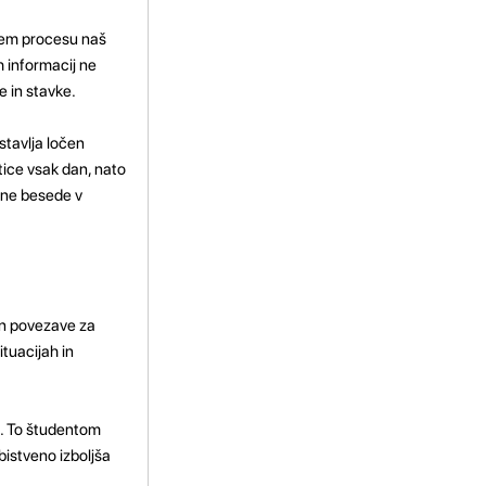
čnem procesu naš
 informacij ne
e in stavke.
stavlja ločen
tice vsak dan, nato
čene besede v
 in povezave za
tuacijah in
n. To študentom
bistveno izboljša