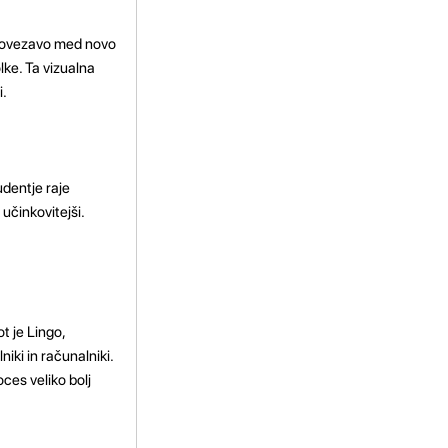
i povezavo med novo
lke. Ta vizualna
i.
udentje raje
 učinkovitejši.
t je Lingo,
iki in računalniki.
ces veliko bolj