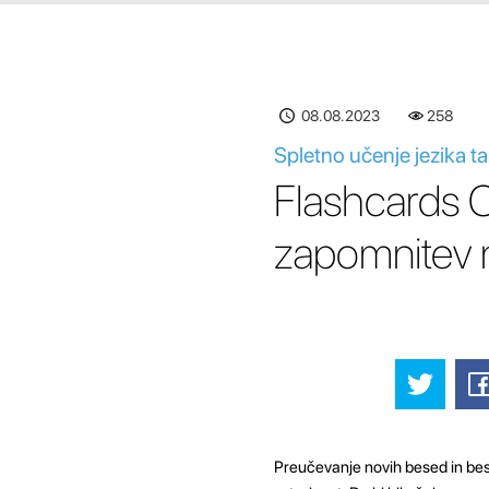
08.08.2023
258
Spletno učenje jezika t
Flashcards O
zapomnitev 
Preučevanje novih besed in bes