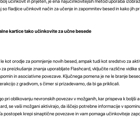
 bolj učinkovit in prijeten, je ena najučinkovitejših metod uporaba izobraž
 so fladjice učinkovit način za učenje in zapomnitev besed in kako jih pr
alne kartice tako učinkovite za učne besede
o le kot orodje za pomnjenje novih besed, ampak tudi kot sredstvo za akt
a preizkušanje znanja uporabljate Flashcard, vključite različne vidike 
, spomin in asociativne povezave. Ključnega pomena je ne le branje bese
rakcijo z gradivom, s čimer si prizadevamo, da bi ga priklicali.
go pri oblikovanju nevronskih povezav v možganih, kar prispeva k boljši as
card, se vaši možgani aktivirajo, da iščejo potrebne informacije v spominu
a postopek krepi sinaptične povezave in vam pomaga učinkoviteje zapo