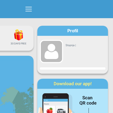
Profil
30 DAYS FREE
Stopnja
|
Napredek
Pon
Tor
Sre
Čet