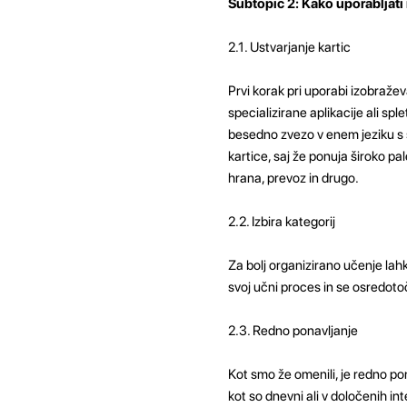
Subtopic 2: Kako uporabljati
2.1. Ustvarjanje kartic
Prvi korak pri uporabi izobraževa
specializirane aplikacije ali s
besedno zvezo v enem jeziku s sv
kartice, saj že ponuja široko pale
hrana, prevoz in drugo.
2.2. Izbira kategorij
Za bolj organizirano učenje lah
svoj učni proces in se osredoto
2.3. Redno ponavljanje
Kot smo že omenili, je redno pon
kot so dnevni ali v določenih in