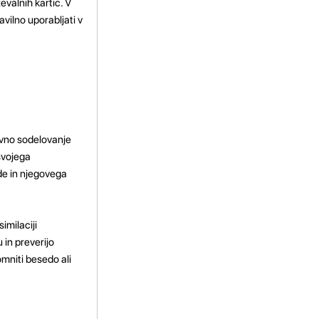
evalnih kartic. V
avilno uporabljati v
ivno sodelovanje
svojega
de in njegovega
imilaciji
 in preverijo
mniti besedo ali