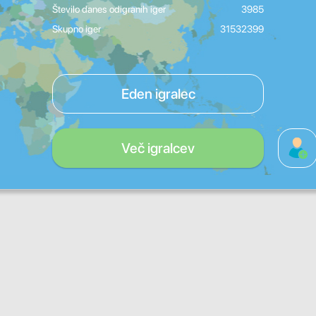
Število danes odigranih iger
3985
Skupno iger
31532399
Eden igralec
Več igralcev