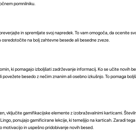
ročnem pomnilniku.
 preverjajte in spremljate svoj napredek. To vam omogoča, da ocenite sv
a osredotočite na bolj zahtevne besede ali besedne zveze.
in, ki pomagajo izboljšati zadrževanje informacij. Ko se učite novih be
li povežete besedo z nečim znanim ali osebno izkušnjo. To pomaga boljš
čen, vključite gamifikacijske elemente z izobraževalnimi karticami. Številn
o Lingo, ponujajo gamificirane lekcije, ki temeljijo na karticah. Zaradi tega
o motivacijo in uspešno pridobivanje novih besed.