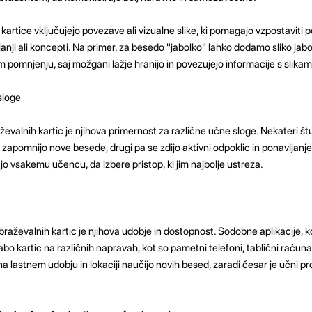
kartice vključujejo povezave ali vizualne slike, ki pomagajo vzpostavit
anji ali koncepti. Na primer, za besedo "jabolko" lahko dodamo sliko jabo
 pomnjenju, saj možgani lažje hranijo in povezujejo informacije s slikam
sloge
valnih kartic je njihova primernost za različne učne sloge. Nekateri št
i zapomnijo nove besede, drugi pa se zdijo aktivni odpoklic in ponavljanje
 vsakemu učencu, da izbere pristop, ki jim najbolje ustreza.
evalnih kartic je njihova udobje in dostopnost. Sodobne aplikacije, ko
bo kartic na različnih napravah, kot so pametni telefoni, tablični računaln
lastnem udobju in lokaciji naučijo novih besed, zaradi česar je učni pro