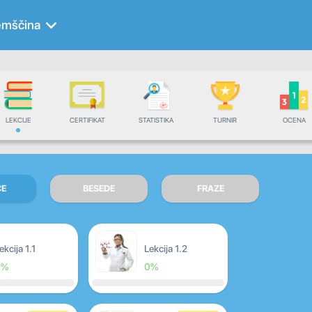
mščina
LEKCIJE
CERTIFIKAT
STATISTIKA
TURNIR
OCENA
CE
BESEDE
FRAZE
ekcija 1.1
Lekcija 1.2
0%
0%