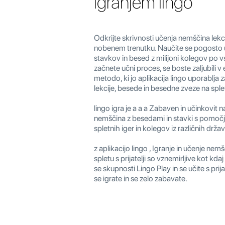
igranjem lingo
Odkrijte skrivnosti učenja nemščina lekci
nobenem trenutku. Naučite se pogosto 
stavkov in besed z milijoni kolegov po 
začnete učni proces, se boste zaljubili v
metodo, ki jo aplikacija lingo uporablja
lekcije, besede in besedne zveze na sple
lingo igra je a a a Zabaven in učinkovit n
nemščina z besedami in stavki s pomočjo
spletnih iger in kolegov iz različnih drž
z aplikacijo lingo , Igranje in učenje nem
spletu s prijatelji so vznemirljive kot kdaj 
se skupnosti Lingo Play in se učite s prij
se igrate in se zelo zabavate.