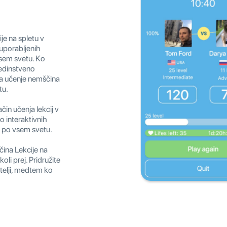
je na spletu v
uporabljenih
vsem svetu. Ko
 edinstveno
 za učenje nemščina
tu.
ačin učenja lekcij v
 interaktivnih
av po vsem svetu.
ščina Lekcije na
koli prej. Pridružite
atelji, medtem ko