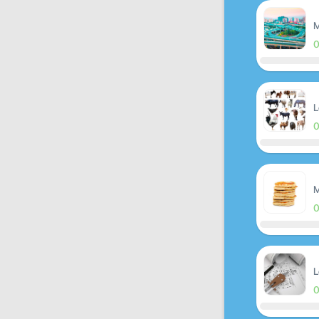
M
L
M
L