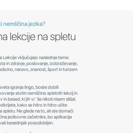
i nemščina jezika?
 lekcije na spletu
a Lekcije vključujejo naslednje teme:
pota in zdravje, poslovanje, izobraževanje,
icino, naravo, znanost, šport in turizem
veta igranja lingo, boste dobili
kovanje stotin nemščino spletnih lekcij in
in besed, ki jih vi ' še nikoli nisem slišal.
dkrijete, kako se hitro in hitro učite
a spletu. Ne glede na to, ali ste domači
ina jezikovne začetnike, bo aplikacija
 vaš besednjak posodobljen.