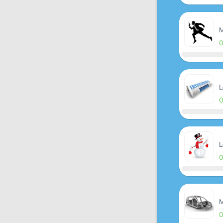
M
L
L
M