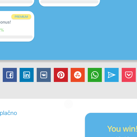
PREMIUM
onus!
0%
zplačno