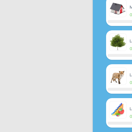
M
L
L
L