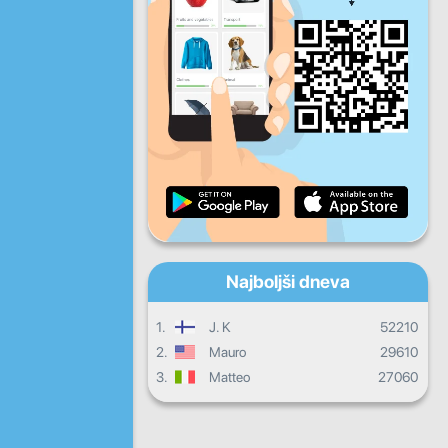
Pet
Sob
Ned
Dnevni napredek
Mesečni napredek
Certifikat
Celotni napredek
Najboljši dneva
1.
J. K
52210
2.
Mauro
29610
3.
Matteo
27060