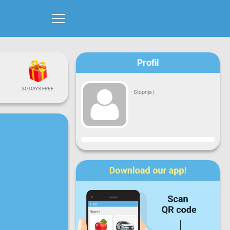
Profil
30 DAYS FREE
Stopnja
|
Napredek
Pon
Tor
Sre
Čet