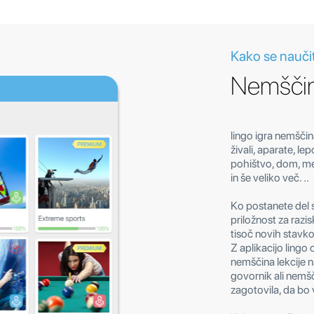
Kako se naučit
Nemščina
lingo igra nemščin
živali, aparate, le
pohištvo, dom, med
in še veliko več. ..
Ko postanete del s
priložnost za razis
tisoč novih stavkov 
Z aplikacijo lingo o
nemščina lekcije n
govornik ali nemšč
zagotovila, da bo