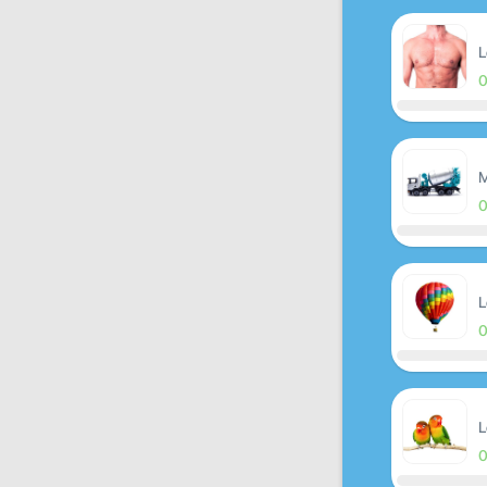
L
M
L
L