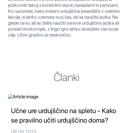
jezikovnih lekcij s koristnimi stavki, besedami in karticami.
Ko razumete, kako tolearn urdujščina besedišče z vsebino
lekcije, si lahko vzamete svoj čas, da se naučite jezika. Ne
glede na to, ali se želite naučiti osnove urdujščino jezika ali
postati strokovnjak, z lingo igro lahko dosežete vse svoje
cilje. Učno gradivo je neskončno.
Članki
Učne ure urdujščino na spletu - Kako
se pravilno učiti urdujščino doma?
08.08.2023