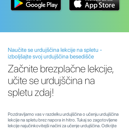
Naučite se urdujščina lekcije na spletu -
izboljšajte svoj urdujščina besedišče
Začnite brezplačne lekcije,
učite se urdujščina na
spletu zdaj!
Pozdravljamo vas v razdelku urdujščina o učenju urdujščina
lekcije na spletu brez napora in hitro. Tukaj so zagotovljene
lekcije najučinkovitejši načini za učenje urdujščina. Odkrijte