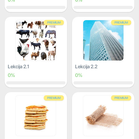
PREMIUM
PREMIUM
Lekcija 2.1
Lekcija 2.2
0%
0%
PREMIUM
PREMIUM