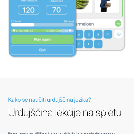
Kako se naučiti urdujščina jezika?
Urdujščina lekcije na spletu