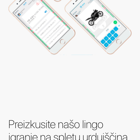
Preizkusite našo lingo
igranje na spletu urdujščina