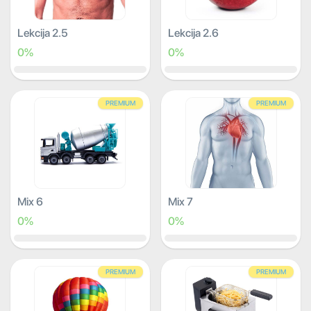
Lekcija 2.5
Lekcija 2.6
0%
0%
PREMIUM
PREMIUM
Mix 6
Mix 7
0%
0%
PREMIUM
PREMIUM