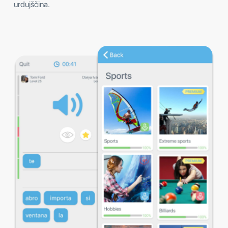
urdujščina.