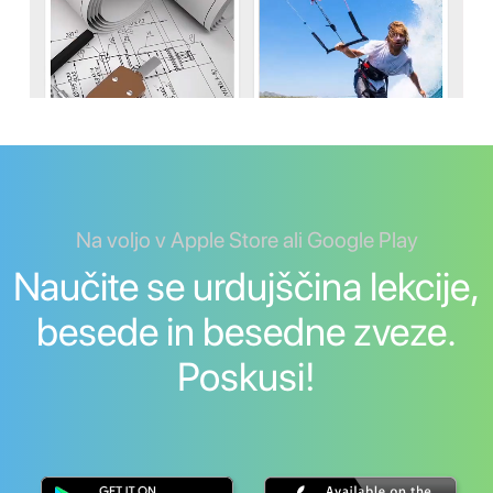
Na voljo v Apple Store ali Google Play
Naučite se urdujščina lekcije,
besede in besedne zveze.
Poskusi!