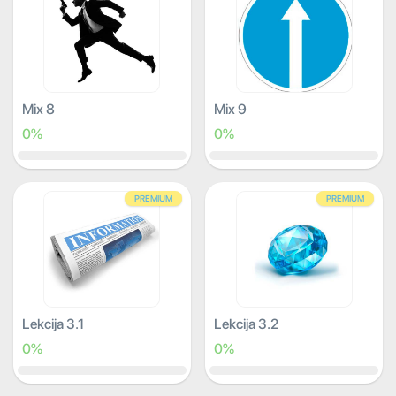
Mix 8
Mix 9
0%
0%
PREMIUM
PREMIUM
Lekcija 3.1
Lekcija 3.2
0%
0%