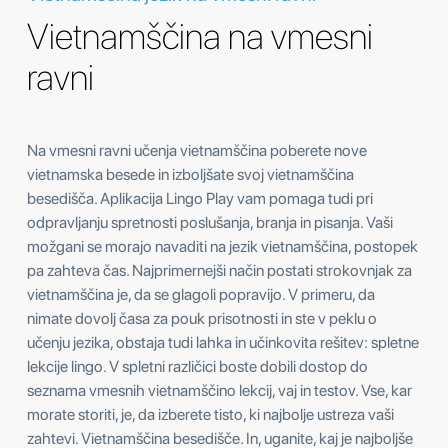
Vietnamščina na vmesni
ravni
Na vmesni ravni učenja vietnamščina poberete nove
vietnamska besede in izboljšate svoj vietnamščina
besedišča. Aplikacija Lingo Play vam pomaga tudi pri
odpravljanju spretnosti poslušanja, branja in pisanja. Vaši
možgani se morajo navaditi na jezik vietnamščina, postopek
pa zahteva čas. Najprimernejši način postati strokovnjak za
vietnamščina je, da se glagoli popravijo. V primeru, da
nimate dovolj časa za pouk prisotnosti in ste v peklu o
učenju jezika, obstaja tudi lahka in učinkovita rešitev: spletne
lekcije lingo. V spletni različici boste dobili dostop do
seznama vmesnih vietnamščino lekcij, vaj in testov. Vse, kar
morate storiti, je, da izberete tisto, ki najbolje ustreza vaši
zahtevi. Vietnamščina besedišče. In, uganite, kaj je najboljše