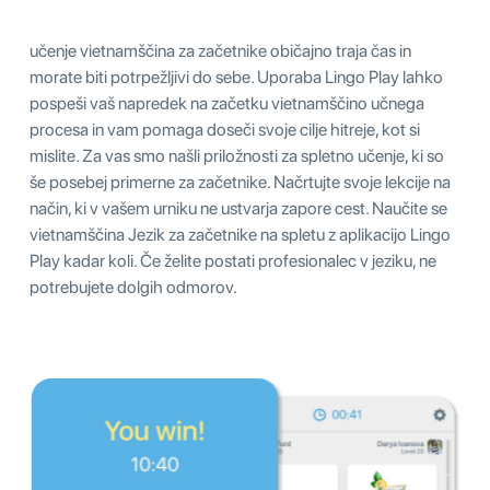
učenje vietnamščina za začetnike običajno traja čas in
morate biti potrpežljivi do sebe. Uporaba Lingo Play lahko
pospeši vaš napredek na začetku vietnamščino učnega
procesa in vam pomaga doseči svoje cilje hitreje, kot si
mislite. Za vas smo našli priložnosti za spletno učenje, ki so
še posebej primerne za začetnike. Načrtujte svoje lekcije na
način, ki v vašem urniku ne ustvarja zapore cest. Naučite se
vietnamščina Jezik za začetnike na spletu z aplikacijo Lingo
Play kadar koli. Če želite postati profesionalec v jeziku, ne
potrebujete dolgih odmorov.