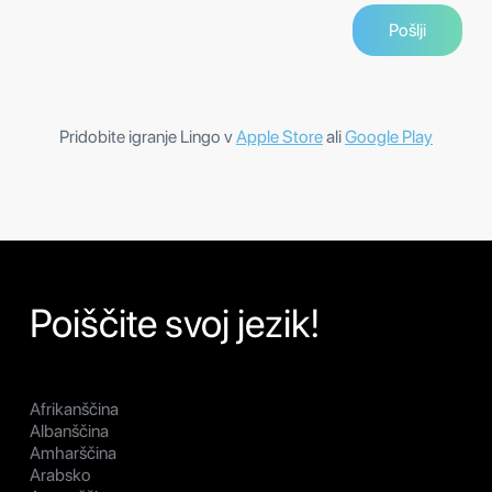
Pridobite igranje Lingo v
Apple Store
ali
Google Play
Poiščite svoj jezik!
Afrikanščina
Albanščina
Amharščina
Arabsko