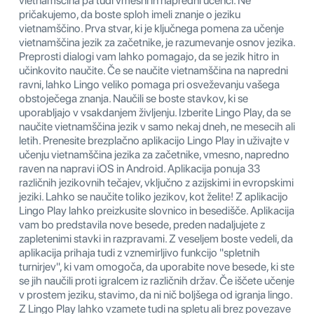
vietnamščina pa tudi vmesni in napredni učenci. Ne
pričakujemo, da boste sploh imeli znanje o jeziku
vietnamščino. Prva stvar, ki je ključnega pomena za učenje
vietnamščina jezik za začetnike, je razumevanje osnov jezika.
Preprosti dialogi vam lahko pomagajo, da se jezik hitro in
učinkovito naučite. Če se naučite vietnamščina na napredni
ravni, lahko Lingo veliko pomaga pri osveževanju vašega
obstoječega znanja. Naučili se boste stavkov, ki se
uporabljajo v vsakdanjem življenju. Izberite Lingo Play, da se
naučite vietnamščina jezik v samo nekaj dneh, ne mesecih ali
letih. Prenesite brezplačno aplikacijo Lingo Play in uživajte v
učenju vietnamščina jezika za začetnike, vmesno, napredno
raven na napravi iOS in Android. Aplikacija ponuja 33
različnih jezikovnih tečajev, vključno z azijskimi in evropskimi
jeziki. Lahko se naučite toliko jezikov, kot želite! Z aplikacijo
Lingo Play lahko preizkusite slovnico in besedišče. Aplikacija
vam bo predstavila nove besede, preden nadaljujete z
zapletenimi stavki in razpravami. Z veseljem boste vedeli, da
aplikacija prihaja tudi z vznemirljivo funkcijo "spletnih
turnirjev", ki vam omogoča, da uporabite nove besede, ki ste
se jih naučili proti igralcem iz različnih držav. Če iščete učenje
v prostem jeziku, stavimo, da ni nič boljšega od igranja lingo.
Z Lingo Play lahko vzamete tudi na spletu ali brez povezave