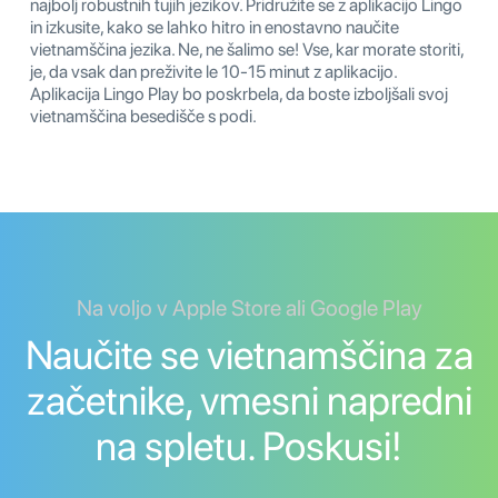
najbolj robustnih tujih jezikov. Pridružite se z aplikacijo Lingo
in izkusite, kako se lahko hitro in enostavno naučite
vietnamščina jezika. Ne, ne šalimo se! Vse, kar morate storiti,
je, da vsak dan preživite le 10-15 minut z aplikacijo.
Aplikacija Lingo Play bo poskrbela, da boste izboljšali svoj
vietnamščina besedišče s podi.
Na voljo v Apple Store ali Google Play
Naučite se vietnamščina za
začetnike, vmesni napredni
na spletu. Poskusi!