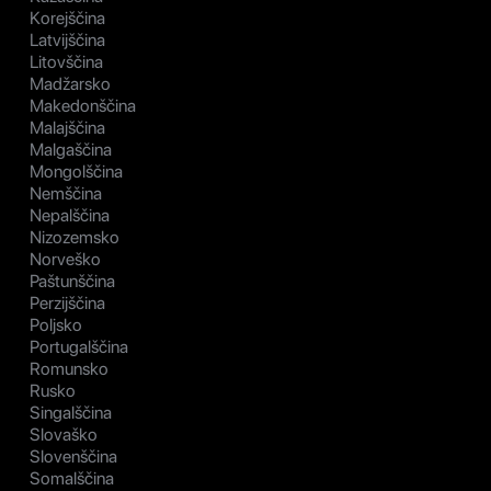
Korejščina
Latvijščina
Litovščina
Madžarsko
Makedonščina
Malajščina
Malgaščina
Mongolščina
Nemščina
Nepalščina
Nizozemsko
Norveško
Paštunščina
Perzijščina
Poljsko
Portugalščina
Romunsko
Rusko
Singalščina
Slovaško
Slovenščina
Somalščina