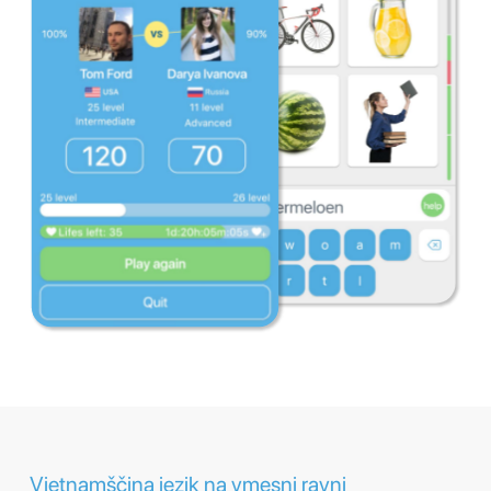
Vietnamščina jezik na vmesni ravni