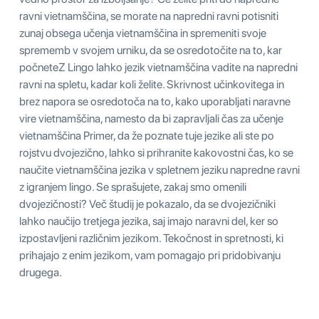
ravni vietnamščina, se morate na napredni ravni potisniti
zunaj obsega učenja vietnamščina in spremeniti svoje
sprememb v svojem urniku, da se osredotočite na to, kar
počneteZ Lingo lahko jezik vietnamščina vadite na napredni
ravni na spletu, kadar koli želite. Skrivnost učinkovitega in
brez napora se osredotoča na to, kako uporabljati naravne
vire vietnamščina, namesto da bi zapravljali čas za učenje
vietnamščina Primer, da že poznate tuje jezike ali ste po
rojstvu dvojezično, lahko si prihranite kakovostni čas, ko se
naučite vietnamščina jezika v spletnem jeziku napredne ravni
z igranjem lingo. Se sprašujete, zakaj smo omenili
dvojezičnosti? Več študij je pokazalo, da se dvojezičniki
lahko naučijo tretjega jezika, saj imajo naravni del, ker so
izpostavljeni različnim jezikom. Tekočnost in spretnosti, ki
prihajajo z enim jezikom, vam pomagajo pri pridobivanju
drugega.