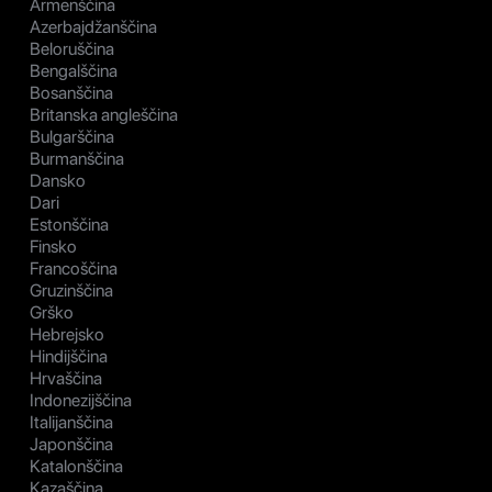
Armenščina
Azerbajdžanščina
Beloruščina
Bengalščina
Bosanščina
Britanska angleščina
Bulgarščina
Burmanščina
Dansko
Dari
Estonščina
Finsko
Francoščina
Gruzinščina
Grško
Hebrejsko
Hindijščina
Hrvaščina
Indonezijščina
Italijanščina
Japonščina
Katalonščina
Kazaščina