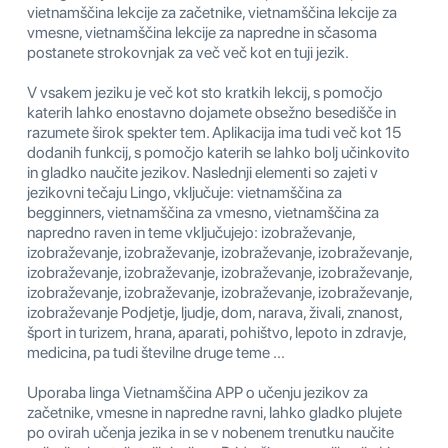
vietnamščina lekcije za začetnike, vietnamščina lekcije za
vmesne, vietnamščina lekcije za napredne in sčasoma
postanete strokovnjak za več več kot en tuji jezik.
V vsakem jeziku je več kot sto kratkih lekcij, s pomočjo
katerih lahko enostavno dojamete obsežno besedišče in
razumete širok spekter tem. Aplikacija ima tudi več kot 15
dodanih funkcij, s pomočjo katerih se lahko bolj učinkovito
in gladko naučite jezikov. Naslednji elementi so zajeti v
jezikovni tečaju Lingo, vključuje: vietnamščina za
begginners, vietnamščina za vmesno, vietnamščina za
napredno raven in teme vključujejo: izobraževanje,
izobraževanje, izobraževanje, izobraževanje, izobraževanje,
izobraževanje, izobraževanje, izobraževanje, izobraževanje,
izobraževanje, izobraževanje, izobraževanje, izobraževanje,
izobraževanje Podjetje, ljudje, dom, narava, živali, znanost,
šport in turizem, hrana, aparati, pohištvo, lepoto in zdravje,
medicina, pa tudi številne druge teme ...
Uporaba linga Vietnamščina APP o učenju jezikov za
začetnike, vmesne in napredne ravni, lahko gladko plujete
po ovirah učenja jezika in se v nobenem trenutku naučite