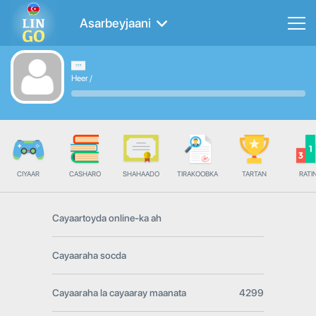
Asarbeyjaani
Heer
/
CIYAAR
CASHARO
SHAHAADO
TIRAKOOBKA
TARTAN
RATI
Cayaartoyda online-ka ah
Cayaaraha socda
Cayaaraha la cayaaray maanata
4299