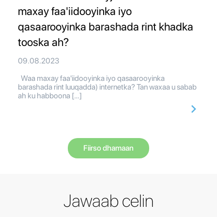
maxay faa'iidooyinka iyo
qasaarooyinka barashada rint khadka
tooska ah?
09.08.2023
Waa maxay faa'iidooyinka iyo qasaarooyinka
barashada rint luuqadda) internetka? Tan waxaa u sabab
ah ku habboona […]
Fiirso dhamaan
Jawaab celin