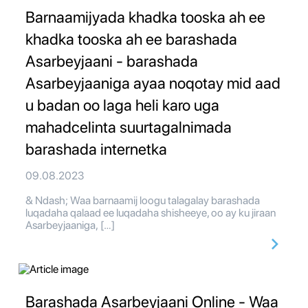
Barnaamijyada khadka tooska ah ee
khadka tooska ah ee barashada
Asarbeyjaani - barashada
Asarbeyjaaniga ayaa noqotay mid aad
u badan oo laga heli karo uga
mahadcelinta suurtagalnimada
barashada internetka
09.08.2023
& Ndash; Waa barnaamij loogu talagalay barashada
luqadaha qalaad ee luqadaha shisheeye, oo ay ku jiraan
Asarbeyjaaniga, […]
Barashada Asarbeyjaani Online - Waa