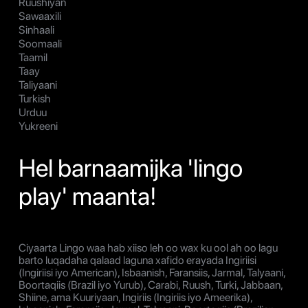
Ruushiyan
Sawaaxili
Sinhaali
Soomaali
Taamil
Taay
Taliyaani
Turkish
Urduu
Yukreeni
Hel barnaamijka 'lingo
play' maanta!
Ciyaarta Lingo waa hab xiiso leh oo wax ku ool ah oo lagu
barto luqadaha qalaad laguna xafido erayada Ingiriisi
(Ingiriisi iyo American), Isbaanish, Faransiis, Jarmal, Talyaani,
Boortaqiis (Brazil iyo Yurub), Carabi, Ruush, Turki, Jabbaan,
Shiine, ama Kuuriyaan, Ingiriis (Ingiriis iyo Ameerika),