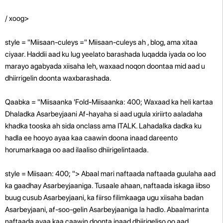
/ xoog>
style = "Miisaan-culeys =" Miisaan-culeys ah , blog, ama xitaa
ciyaar. Haddii aad ku lug yeelato barashada luqadda iyada oo loo
marayo agabyada xiisaha leh, waxaad noqon doontaa mid aad u
dhiirrigelin doonta waxbarashada.
Qaabka = "Miisaanka 'Fold-Miisaanka: 400; Waxaad ka heli kartaa
Dhaladka Asarbeyjaani Af-hayaha si aad ugula xiriirto aaladaha
khadka tooska ah sida onclass ama ITALK. Lahadalka dadka ku
hadla ee hooyo ayaa kaa caawin doona inaad dareento
horumarkaaga oo aad ilaaliso dhiirigelintaada.
style = Miisaan: 400; "> Abaal mari naftaada naftaada guulaha aad
ka gaadhay Asarbeyjaaniga. Tusaale ahaan, naftaada iskaga iibso
buug cusub Asarbeyjaani, ka fiirso filimkaaga ugu xiisaha badan
Asarbeyjaani, af-soo-gelin Asarbeyjaaniga la hadlo. Abaalmarinta
naftaada ayaa kaa caawin doonta inaad dhiirigeliso oo aad