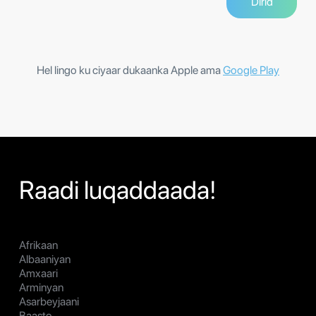
Hel lingo ku ciyaar dukaanka Apple ama
Google Play
Raadi luqaddaada!
Afrikaan
Albaaniyan
Amxaari
Arminyan
Asarbeyjaani
Baasto