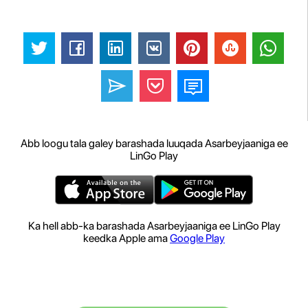
Abb loogu tala galey barashada luuqada Asarbeyjaaniga ee
LinGo Play
Ka hell abb-ka barashada Asarbeyjaaniga ee LinGo Play
keedka Apple ama
Google Play