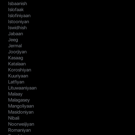
Isbaanish
Islofaak
Islofiniyaan
Istooniyan
Iswidhish
Jabaan
Jeeg
Jermal
Joorjiyan
Kasaag
Katalaan
Koroshiyan
Kuuriyaan
Latfiyan
Lituwaaniyaan
Malaay
Malagasey
Mangoliyaan
Masidoniyan
Nibali
Noorweijiyan
Romaniyan