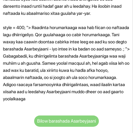
dareento inaad runtii hadaf gaar ah u leedahay. Ha iloobin inaad
naftaada ku abaalmariso xitaa guulaha yar-yar.
style = 400; "> Raadinta horumarkaaga waa hab fiican oo naftaada
lagu dhiirrigeliyo. Qor guulahaaga oo cabir horumarkaaga. Tani
waxay kaa caawin doontaa cabirka intee leeg ee aad ku soo degto
barashada Asarbeyjaani - iyo intee in ka badan oo aad sameyso. ; ">
Gabagabadii, ku dhiirrigelinta barashada Asarbeyjaaniga waa waji
muhiim u ah guusha. Samee yoolal macquul ah, hel agab xiisa leh oo
aad wax ku baratid, ula xiriirto kuwa ku hadla afka hooyo,
abaalmarin naftaada, oo si joogto ah ula soco horumarkaaga.
Adigoo raacaya farsamooyinka dhiirigalintaas, waad ilaalin kartaa
xiisaha aad u leedahay Asarbeyjaani muddo dheer oo aad gaarto
yoolalkaaga
Bilow barashada Asarbeyjaani