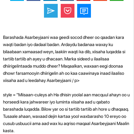
Barashada Asarbeyjaani waa geedi socod dheer oo qaadan kara
waqti badan iyo dadaal badan. Ardaydu badanaa waxay ku
bilaabaan xamaasad weyn, laakiin waqti ka dib, xiisaha luqadda si
tartiib tartiib ah ayey u dhacaan. Marka sideed u ilaalisaa
dhiirigelintaada muddo dheer? Maqaalkan, waxaan eegi doonaa
dhowr farsamooyin dhiirigelin ah oo kaa caawinaya inaad ilaaliso
xiisaha aad u leedahay Asarbeyjaani / p>
style = "Miisaan-culeys ah Ha dhisin yoolal aan macquul ahayn oo u
horseedi kara jahwareer iyo luminta xiisaha aad u qabato
barashada luqadda. Bilow yar oo si tartiib tartiib ah hore u dhaqaaq.
Tusaale ahaan, waxaad dejin kartaa yool waxbarasho 10 ereyo oo
cusub usbuucii ama aad wax ku aqriso maqaal Asarbeyjaani Maalin
kasta.