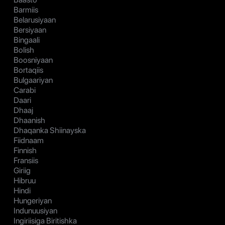
Barmiis
Belarusiyaan
Bersiyaan
Bingaali
Bolish
Boosniyaan
Bortaqiis
Bulgaariyan
Carabi
Daari
Dhaaj
Dhaanish
Dhaqanka Shiinayska
Fiidnaam
Finnish
Fransiis
Giriig
Hibruu
Hindi
Hungeriyan
Indunuusiyan
Ingiriisiga Biritishka