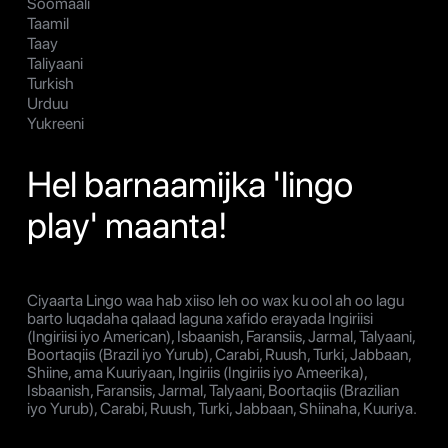
Soomaali
Taamil
Taay
Taliyaani
Turkish
Urduu
Yukreeni
Hel barnaamijka 'lingo
play' maanta!
Ciyaarta Lingo waa hab xiiso leh oo wax ku ool ah oo lagu
barto luqadaha qalaad laguna xafido erayada Ingiriisi
(Ingiriisi iyo American), Isbaanish, Faransiis, Jarmal, Talyaani,
Boortaqiis (Brazil iyo Yurub), Carabi, Ruush, Turki, Jabbaan,
Shiine, ama Kuuriyaan, Ingiriis (Ingiriis iyo Ameerika),
Isbaanish, Faransiis, Jarmal, Talyaani, Boortaqiis (Brazilian
iyo Yurub), Carabi, Ruush, Turki, Jabbaan, Shiinaha, Kuuriya.