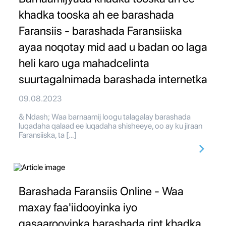
khadka tooska ah ee barashada
Faransiis - barashada Faransiiska
ayaa noqotay mid aad u badan oo laga
heli karo uga mahadcelinta
suurtagalnimada barashada internetka
09.08.2023
& Ndash; Waa barnaamij loogu talagalay barashada
luqadaha qalaad ee luqadaha shisheeye, oo ay ku jiraan
Faransiiska, ta […]
Barashada Faransiis Online - Waa
maxay faa'iidooyinka iyo
qasaarooyinka barashada rint khadka