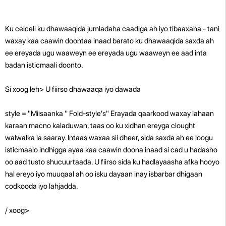
Ku celceli ku dhawaaqida jumladaha caadiga ah iyo tibaaxaha - tani
waxay kaa caawin doontaa inaad barato ku dhawaaqida saxda ah
ee ereyada ugu waaweyn ee ereyada ugu waaweyn ee aad inta
badan isticmaali doonto.
Si xoog leh> U fiirso dhawaaqa iyo dawada
style = "Miisaanka '' Fold-style's" Erayada qaarkood waxay lahaan
karaan macno kaladuwan, taas oo ku xidhan ereyga clought
walwalka la saaray. Intaas waxaa sii dheer, sida saxda ah ee loogu
isticmaalo indhigga ayaa kaa caawin doona inaad si cad u hadasho
oo aad tusto shucuurtaada. U fiirso sida ku hadlayaasha afka hooyo
hal ereyo iyo muuqaal ah oo isku dayaan inay isbarbar dhigaan
codkooda iyo lahjadda.
/ xoog>