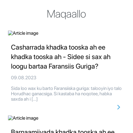
Maqaallo
Casharrada khadka tooska ah ee
khadka tooska ah - Sidee si sax ah
loogu bartaa Faransiis Guriga?
09.08.2023
Sida loo wax ku barto Faransiiska guriga: talooyin iyo talo
Horudhac ganacsiga. Si kastaba ha noqotee, habka
saxda ah i […]
Barnaamijyada khadka tooska ah ee