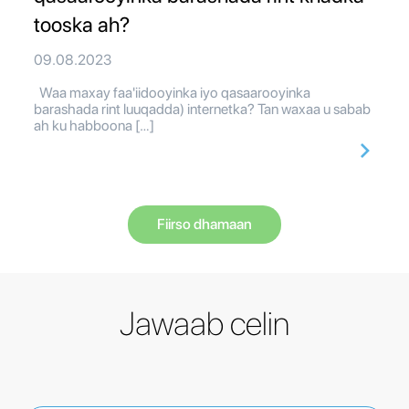
tooska ah?
09.08.2023
Waa maxay faa'iidooyinka iyo qasaarooyinka
barashada rint luuqadda) internetka? Tan waxaa u sabab
ah ku habboona […]
Fiirso dhamaan
Jawaab celin