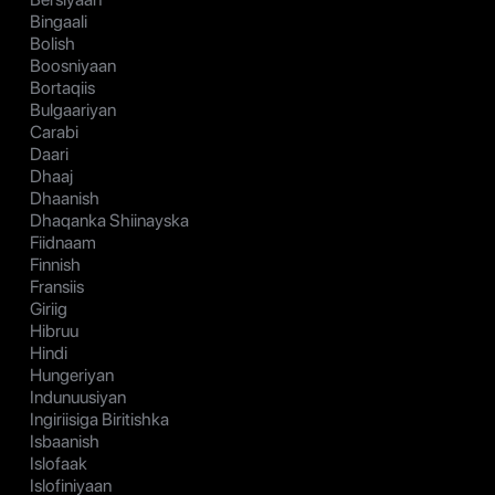
Bingaali
Bolish
Boosniyaan
Bortaqiis
Bulgaariyan
Carabi
Daari
Dhaaj
Dhaanish
Dhaqanka Shiinayska
Fiidnaam
Finnish
Fransiis
Giriig
Hibruu
Hindi
Hungeriyan
Indunuusiyan
Ingiriisiga Biritishka
Isbaanish
Islofaak
Islofiniyaan