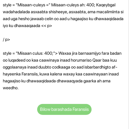
style = "Miisaan-culeys =" Miisaan-culeys ah: 400; Kaqeybgal
wadahadalada asxaabta shisheeye, asxaabta, ama macalimiinta si
aad uga hesho jawaab celin oo aad u hagaajiso ku dhawaaqidaada
iyo ku dhawaaqaada << p>
/ p>
style = "Miisaan culus: 400;"> Waxaa jira barnaamijyo fara badan
oo luqadeed oo kaa caawinaya inaad horumariso Qaar baa kuu
oggolaanaya inaad duubto codkaaga oo aad isbarbardhigto af-
hayeenka Faransiis, kuwa kalena waxay kaa caawinayaan inaad
hagaajiso ku dhawaaqidaada dhawaaqyada gaarka ah ama
weedho.
Bilow barashada Faransiis