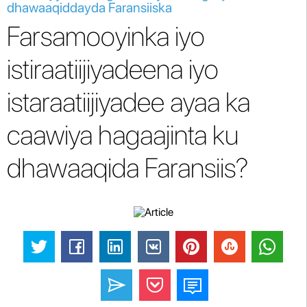
dhawaaqiddayda Faransiiska
Farsamooyinka iyo
istiraatiijiyadeena iyo
istaraatiijiyadee ayaa ka
caawiya hagaajinta ku
dhawaaqida Faransiis?