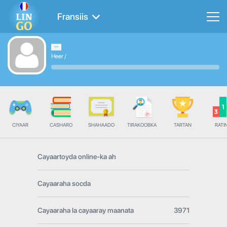
Fransiis
Heer
/
CIYAAR
CASHARO
SHAHAADO
TIRAKOOBKA
TARTAN
RATI
Cayaartoyda online-ka ah
Cayaaraha socda
Cayaaraha la cayaaray maanata
3971