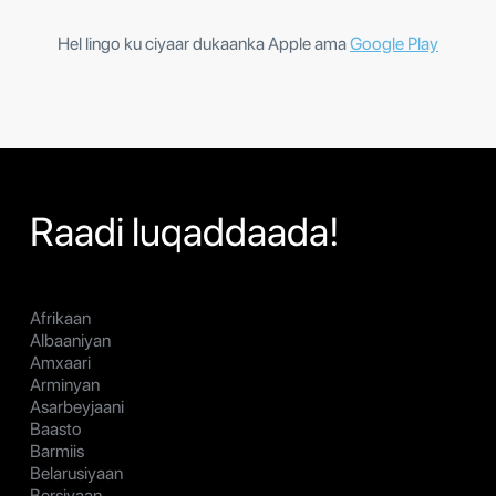
Hel lingo ku ciyaar dukaanka Apple ama
Google Play
Raadi luqaddaada!
Afrikaan
Albaaniyan
Amxaari
Arminyan
Asarbeyjaani
Baasto
Barmiis
Belarusiyaan
Bersiyaan