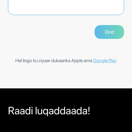
Hel lingo ku ciyaar dukaanka Apple ama
Google Play
Raadi luqaddaada!