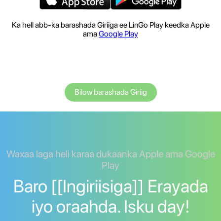
Ka hell abb-ka barashada Giriiga ee LinGo Play keedka Apple
ama
Google Play
Bilow barashada Giriig
Waxaa laga heli karaa dukaanka Apple ama Google
Play
Baro [[Ingiriisiga]] Erayada
iyo oraahda. Isku day!