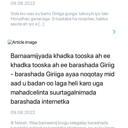
09.08.2023
Sida loo wax ku barto Giriiga guriga: talooyin iyo talo
Horudhac ganacsiga. Si kastaba ha noqotee, habka
saxda ah iyo a […]
Barnaamijyada khadka tooska ah ee
khadka tooska ah ee barashada Giriig
- barashada Giriiga ayaa noqotay mid
aad u badan oo laga heli karo uga
mahadcelinta suurtagalnimada
barashada internetka
09.08.2023
& Ndash; Waa barnaamij loogu talagalay barashada
luqadaha qalaad ee luqadaha shisheeye, oo ay ku jiraan