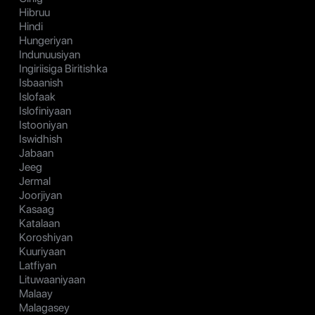
Hibruu
Hindi
Hungeriyan
Indunuusiyan
Ingiriisiga Biritishka
Isbaanish
Islofaak
Islofiniyaan
Istooniyan
Iswidhish
Jabaan
Jeeg
Jermal
Joorjiyan
Kasaag
Katalaan
Koroshiyan
Kuuriyaan
Latfiyan
Lituwaaniyaan
Malaay
Malagasey