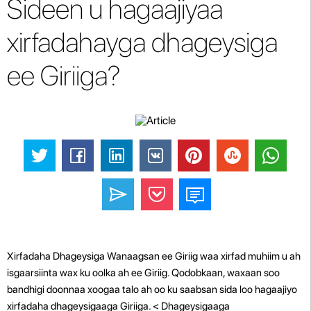
Sideen u hagaajiyaa
xirfadahayga dhageysiga
ee Giriiga?
Xirfadaha Dhageysiga Wanaagsan ee Giriig waa xirfad muhiim u ah
isgaarsiinta wax ku oolka ah ee Giriig. Qodobkaan, waxaan soo
bandhigi doonnaa xoogaa talo ah oo ku saabsan sida loo hagaajiyo
xirfadaha dhageysigaaga Giriiga. < Dhageysigaaga