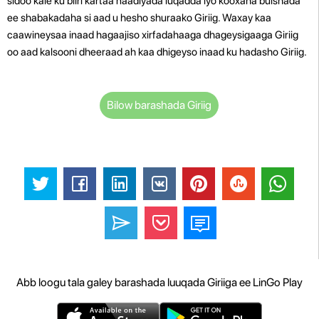
sidoo kale ku biiri kartaa naadiyada luqadda iyo kooxaha bulshada
ee shabakadaha si aad u hesho shuraako Giriig.
Waxay kaa
caawineysaa inaad hagaajiso xirfadahaaga dhageysigaaga Giriig
oo aad kalsooni dheeraad ah kaa dhigeyso inaad ku hadasho Giriig.
Bilow barashada Giriig
Abb loogu tala galey barashada luuqada Giriiga ee LinGo Play