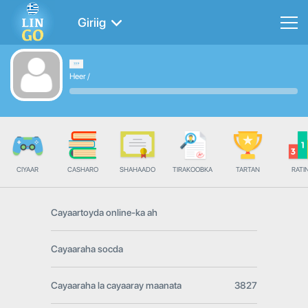
Giriig
Heer
/
CIYAAR
CASHARO
SHAHAADO
TIRAKOOBKA
TARTAN
RATI
Cayaartoyda online-ka ah
Cayaaraha socda
Cayaaraha la cayaaray maanata
3827