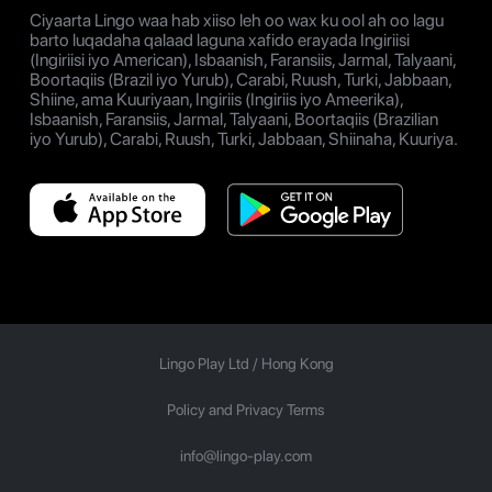
Ciyaarta Lingo waa hab xiiso leh oo wax ku ool ah oo lagu
barto luqadaha qalaad laguna xafido erayada Ingiriisi
(Ingiriisi iyo American), Isbaanish, Faransiis, Jarmal, Talyaani,
Boortaqiis (Brazil iyo Yurub), Carabi, Ruush, Turki, Jabbaan,
Shiine, ama Kuuriyaan, Ingiriis (Ingiriis iyo Ameerika),
Isbaanish, Faransiis, Jarmal, Talyaani, Boortaqiis (Brazilian
iyo Yurub), Carabi, Ruush, Turki, Jabbaan, Shiinaha, Kuuriya.
Lingo Play Ltd /
Hong Kong
Policy and Privacy Terms
info@lingo-play.com