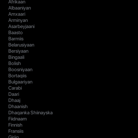
Afrikaan
Albaaniyan
Amxaari
Arminyan
Asarbeyjaani
Baasto
Barmiis
Belarusiyaan
Bersiyaan
Bingaali
Bolish
Boosniyaan
Bortaqiis
Bulgaariyan
Carabi
Daari
Dhaaj
Dhaanish
Dhaqanka Shiinayska
Fiidnaam
Finnish
Fransiis
Giriig