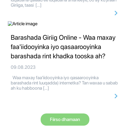
Giriiga, taasi […]
Barashada Giriig Online - Waa maxay
faa'iidooyinka iyo qasaarooyinka
barashada rint khadka tooska ah?
09.08.2023
Waa maxay faa'iidooyinka iyo qasaarooyinka
barashada rint luuqadda) internetka? Tan waxaa u sabab
ah ku habboona […]
Fiirso dhamaan