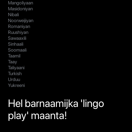
Mangoliyaan
Masidoniyan
Nibali
Noorweijiyan
Romaniyan
Ruushiyan
Sawaaxili
Sinhaali
Soomaali
Taamil
Taay
Taliyaani
Turkish
Urduu
Yukreeni
Hel barnaamijka 'lingo
play' maanta!