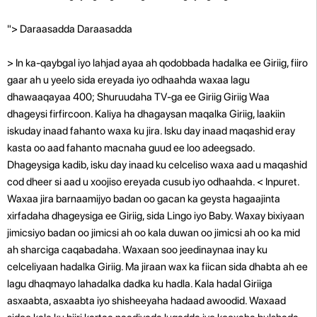
"> Daraasadda Daraasadda
> In ka-qaybgal iyo lahjad ayaa ah qodobbada hadalka ee Giriig, fiiro
gaar ah u yeelo sida ereyada iyo odhaahda waxaa lagu
dhawaaqayaa 400; Shuruudaha TV-ga ee Giriig Giriig Waa
dhageysi firfircoon. Kaliya ha dhagaysan maqalka Giriig, laakiin
iskuday inaad fahanto waxa ku jira. Isku day inaad maqashid eray
kasta oo aad fahanto macnaha guud ee loo adeegsado.
Dhageysiga kadib, isku day inaad ku celceliso waxa aad u maqashid
cod dheer si aad u xoojiso ereyada cusub iyo odhaahda. < Inpuret.
Waxaa jira barnaamijyo badan oo gacan ka geysta hagaajinta
xirfadaha dhageysiga ee Giriig, sida Lingo iyo Baby. Waxay bixiyaan
jimicsiyo badan oo jimicsi ah oo kala duwan oo jimicsi ah oo ka mid
ah sharciga caqabadaha. Waxaan soo jeedinaynaa inay ku
celceliyaan hadalka Giriig. Ma jiraan wax ka fiican sida dhabta ah ee
lagu dhaqmayo lahadalka dadka ku hadla. Kala hadal Giriiga
asxaabta, asxaabta iyo shisheeyaha hadaad awoodid. Waxaad