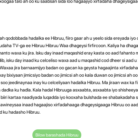
oogaa talo ah oo ku saabsan sida loo hagaajiyo xirfadaha dhageysigaa
a ah qodobbada hadalka ee Hibruu, fiiro gaar ah u yeelo sida ereyada i
aha TV-ga ee Hibruu Hibruu Waa dhageysi firfircoon. Kaliya ha dhag
fahanto waxa ku jira. Isku day inaad maqashid eray kasta oo aad fahant
b, isku day inaad ku celceliso waxa aad u maqashid cod dheer si aad u
 Waxaa jira barnaamijyo badan oo gacan ka geysta hagaajinta xirfadah
xay bixiyaan jimicsiyo badan oo jimicsi ah oo kala duwan oo jimicsi ah oo
o jeedinaynaa inay ku celceliyaan hadalka Hibruu. Ma jiraan wax ka fi
 dadka ku hadla. Kala hadal Hibruuga asxaabta, asxaabta iyo shishee
biiri kartaa naadiyada luqadda iyo kooxaha bulshada ee shabakadaha s
awineysaa inaad hagaajiso xirfadahaaga dhageysigaaga Hibruu oo aad
d ku hadasho Hibruu.
Bilow barashada Hibruu