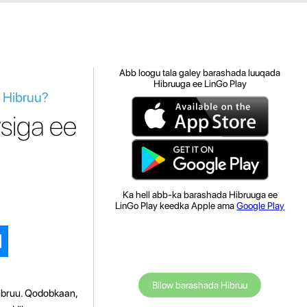
Abb loogu tala galey barashada luuqada
Hibruuga ee LinGo Play
 Hibruu?
siga ee
Ka hell abb-ka barashada Hibruuga ee
LinGo Play keedka Apple ama
Google Play
Bilow barashada Hibruu
ibruu. Qodobkaan,