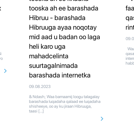
x
tooska ah ee barashada
faa
Hibruu - barashada
qa
Hibruuga ayaa noqotay
ri
mid aad u badan oo laga
09.
heli karo uga
Waa 
i
qasa
mahadcelinta
yo
inte
habb
suurtagalnimada
barashada internetka
09.08.2023
& Ndash; Waa barnaamij loogu talagalay
barashada luqadaha qalaad ee luqadaha
shisheeye, oo ay ku jiraan Hibruuga,
taasi […]