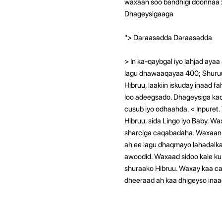
waxaan soo bandhigi doonnaa x
Dhageysigaaga
"> Daraasadda Daraasadda
> In ka-qaybgal iyo lahjad aya
lagu dhawaaqayaa 400; Shuruud
Hibruu, laakiin iskuday inaad 
loo adeegsado. Dhageysiga kadi
cusub iyo odhaahda. < Inpuret.
Hibruu, sida Lingo iyo Baby. Wa
sharciga caqabadaha. Waxaan so
ah ee lagu dhaqmayo lahadalka
awoodid. Waxaad sidoo kale ku 
shuraako Hibruu.
Waxay kaa ca
dheeraad ah kaa dhigeyso inaa