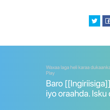
Waxaa laga heli karaa dukaank
Play
Baro [[Ingiriisiga
iyo oraahda. Isku