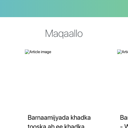
Maqaallo
Barnaamijyada khadka
Ba
tooska ah ee khadka
- 