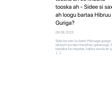
tooska ah - Sidee si sa
ah loogu bartaa Hibruu
Guriga?
09.08.2023
Sida loo wax ku barto Hibruuga guriga:
talooyin iyo talo Horudhac ganacsiga. S
kastaba ha noqotee, habka saxda ah i
[…]