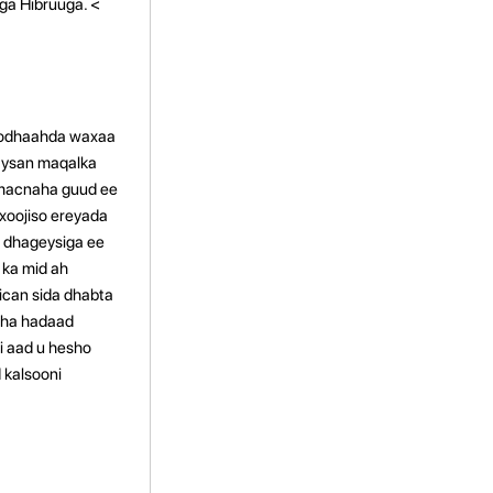
ga Hibruuga. <
yo odhaahda waxaa
aysan maqalka
o macnaha guud ee
 xoojiso ereyada
a dhageysiga ee
 ka mid ah
ican sida dhabta
yaha hadaad
i aad u hesho
 kalsooni