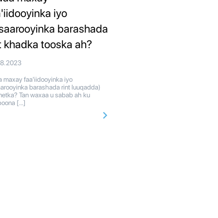
'iidooyinka iyo
saarooyinka barashada
nt khadka tooska ah?
08.2023
maxay faa'iidooyinka iyo
arooyinka barashada rint luuqadda)
rnetka? Tan waxaa u sabab ah ku
oona […]