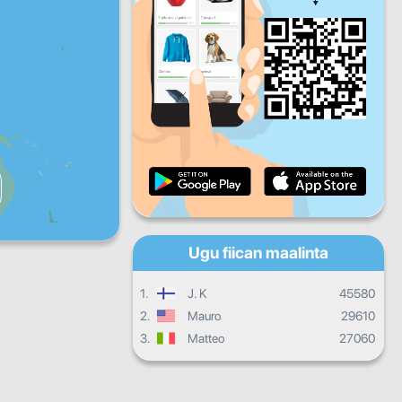
Jimco
Sabti
Axad
Hormarka maalinlaha ah
Hormarka billaha ah
Shahaado
Guud ahaan hormarka
Ugu fiican maalinta
1.
J. K
45580
2.
Mauro
29610
3.
Matteo
27060