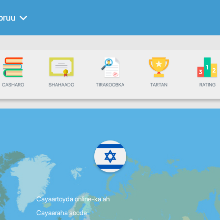
bruu
CASHARO
SHAHAADO
TIRAKOOBKA
TARTAN
RATING
Cayaartoyda online-ka ah
Cayaaraha socda