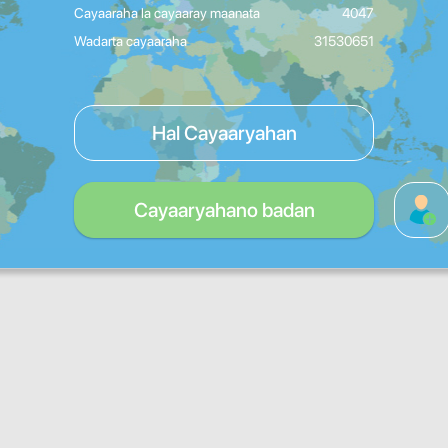
Cayaaraha la cayaaray maanata
4047
Wadarta cayaaraha
31530651
Hal Cayaaryahan
Cayaaryahano badan