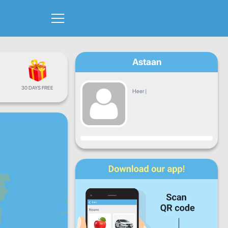
Astaan
30 DAYS FREE
Heer
|
Hormar
Isniin
Talaado
Arbaco
Khamiis