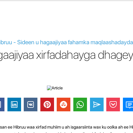
ibruu - Sideen u hagaajiyaa fahamka maqlaashadayda
gaajiyaa xirfadahayga dhagey
n ee Hibruu waa xirfad muhiim u ah isgaarsiinta wax ku oolka ah ee H