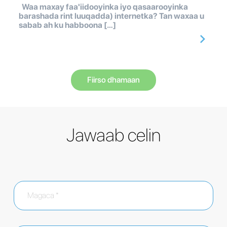
Waa maxay faa'iidooyinka iyo qasaarooyinka
barashada rint luuqadda) internetka? Tan waxaa u
sabab ah ku habboona […]
Fiirso dhamaan
Jawaab celin