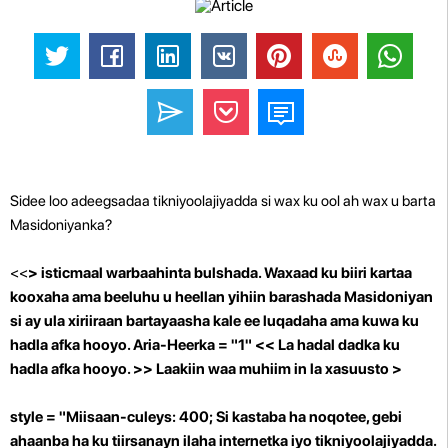
Sidee loo adeegsadaa tikniyoolajiyadda si wax ku ool ah wax u barta
Masidoniyanka?
<<
> isticmaal warbaahinta bulshada. Waxaad ku biiri kartaa
kooxaha ama beeluhu u heellan yihiin barashada Masidoniyan
si ay ula xiriiraan bartayaasha kale ee luqadaha ama kuwa ku
hadla afka hooyo.
Aria-Heerka = "1"
<<
La hadal dadka ku
hadla afka hooyo.
>> Laakiin waa muhiim in la xasuusto >
style = "Miisaan-culeys: 400; Si kastaba ha noqotee, gebi
ahaanba ha ku tiirsanayn ilaha internetka iyo tikniyoolajiyadda.