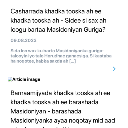
Casharrada khadka tooska ah ee
khadka tooska ah - Sidee si sax ah
loogu bartaa Masidoniyan Guriga?
09.08.2023
Sida loo wax ku barto Masidoniyanka guriga:
talooyin iyo talo Horudhac ganacsiga. Si kastaba
ha noqotee, habka saxda ah […]
Barnaamijyada khadka tooska ah ee
khadka tooska ah ee barashada
Masidoniyan - barashada
Masidoniyanka ayaa noqotay mid aad