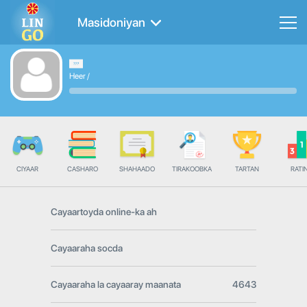
Masidoniyan
Heer
/
CIYAAR
CASHARO
SHAHAADO
TIRAKOOBKA
TARTAN
RATI
Cayaartoyda online-ka ah
Cayaaraha socda
Cayaaraha la cayaaray maanata
4643