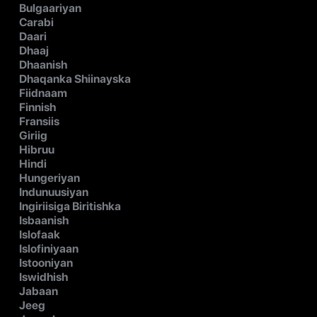
Bulgaariyan
Carabi
Daari
Dhaaj
Dhaanish
Dhaqanka Shiinayska
Fiidnaam
Finnish
Fransiis
Giriig
Hibruu
Hindi
Hungeriyan
Indunuusiyan
Ingiriisiga Biritishka
Isbaanish
Islofaak
Islofiniyaan
Istooniyan
Iswidhish
Jabaan
Jeeg