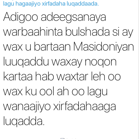
lagu hagaajiyo xirfadaha luqaddaada.
Adigoo adeegsanaya
warbaahinta bulshada si ay
wax u bartaan Masidoniyan
luuqaddu waxay noqon
kartaa hab waxtar leh oo
wax ku ool ah oo lagu
wanaajiyo xirfadahaaga
luqadda.