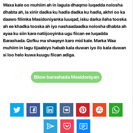
Waxa kale oo muhiim ah in lagula dhaqmo luqadda nolosha
dhabta ah, la xiriir dadka ku hadla dadka ku hadla, akhri oo ka
daawo filimka Masidoniyanka luuqad, isku darka ilaha tooska
ah ee khadka tooska ah iyo nashaadaadka nolosha dhabta ah
ayaa ku siin kara natiijooyinka ugu fiican ee luqadda
Barashada.
Qofku ma shaqeyn karo mid kale. Marka
Waa
muhiim in lagu tijaabiyo habab kala duwan iyo ilo kala duwan
si loo helo kuwa kuugu fiican adiga.
Bilow barashada Masidoniyan