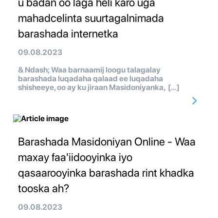
u badan oo laga heli karo uga
mahadcelinta suurtagalnimada
barashada internetka
09.08.2023
& Ndash; Waa barnaamij loogu talagalay
barashada luqadaha qalaad ee luqadaha
shisheeye, oo ay ku jiraan Masidoniyanka, […]
Barashada Masidoniyan Online - Waa
maxay faa'iidooyinka iyo
qasaarooyinka barashada rint khadka
tooska ah?
09.08.2023