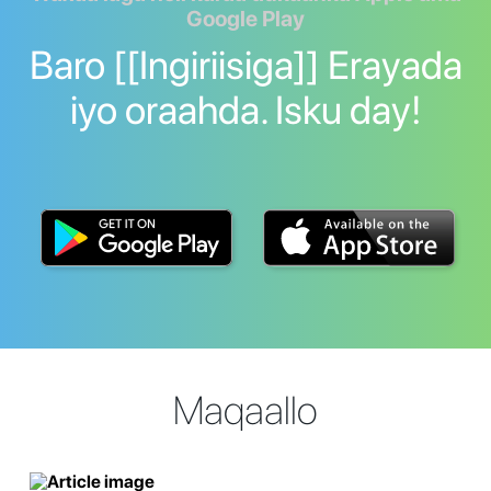
Google Play
Baro [[Ingiriisiga]] Erayada
iyo oraahda. Isku day!
Maqaallo