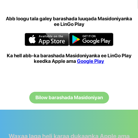
Abb loogu tala galey barashada luuqada Masidoniyanka
ee LinGo Play
Ka hell abb-ka barashada Masidoniyanka ee LinGo Play
keedka Apple ama
Google Play
Bilow barashada Masidoniyan
Waxaa laga heli karaa dukaanka Apple ama