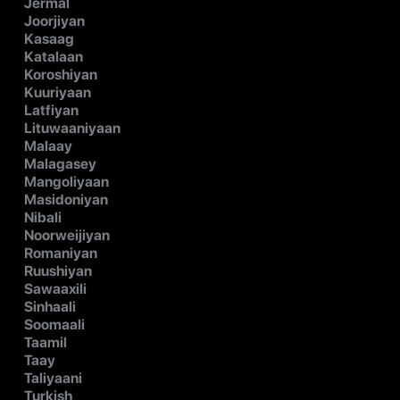
Jermal
Joorjiyan
Kasaag
Katalaan
Koroshiyan
Kuuriyaan
Latfiyan
Lituwaaniyaan
Malaay
Malagasey
Mangoliyaan
Masidoniyan
Nibali
Noorweijiyan
Romaniyan
Ruushiyan
Sawaaxili
Sinhaali
Soomaali
Taamil
Taay
Taliyaani
Turkish