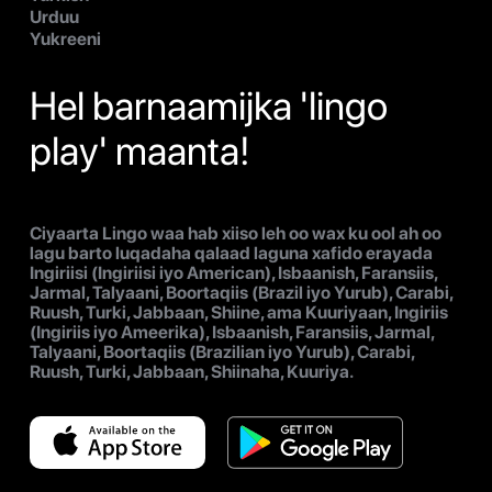
Urduu
Yukreeni
Hel barnaamijka 'lingo
play' maanta!
Ciyaarta Lingo waa hab xiiso leh oo wax ku ool ah oo
lagu barto luqadaha qalaad laguna xafido erayada
Ingiriisi (Ingiriisi iyo American), Isbaanish, Faransiis,
Jarmal, Talyaani, Boortaqiis (Brazil iyo Yurub), Carabi,
Ruush, Turki, Jabbaan, Shiine, ama Kuuriyaan, Ingiriis
(Ingiriis iyo Ameerika), Isbaanish, Faransiis, Jarmal,
Talyaani, Boortaqiis (Brazilian iyo Yurub), Carabi,
Ruush, Turki, Jabbaan, Shiinaha, Kuuriya.