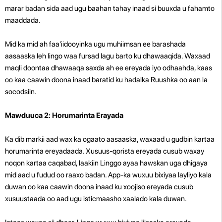
marar badan sida aad ugu baahan tahay inaad si buuxda u fahamto
maaddada.
Mid ka mid ah faa'iidooyinka ugu muhiimsan ee barashada
aasaaska leh lingo waa fursad lagu barto ku dhawaaqida. Waxaad
maqli doontaa dhawaaqa saxda ah ee ereyada iyo odhaahda, kaas
oo kaa caawin doona inaad baratid ku hadalka Ruushka oo aan la
socodsiin.
Mawduuca 2: Horumarinta Erayada
Ka dib markii aad wax ka ogaato aasaaska, waxaad u gudbin kartaa
horumarinta ereyadaada. Xusuus-qorista ereyada cusub waxay
noqon kartaa caqabad, laakiin Linggo ayaa hawskan uga dhigaya
mid aad u fudud oo raaxo badan. App-ka wuxuu bixiyaa layliyo kala
duwan oo kaa caawin doona inaad ku xoojiso ereyada cusub
xusuustaada oo aad ugu isticmaasho xaalado kala duwan.