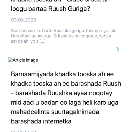
loogu bartaa Ruush Guriga?
09.08.2023
Sida loo wax ku barto Ruushka guriga: talooyin iyo talo
Horudhac ganacsiga. Si kastaba ha noqotee, habka
saxda ah iyo a […]
Barnaamijyada khadka tooska ah ee
khadka tooska ah ee barashada Ruush
- barashada Ruushka ayaa noqotay
mid aad u badan oo laga heli karo uga
mahadcelinta suurtagalnimada
barashada internetka