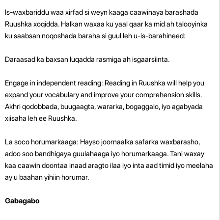
Is-waxbariddu waa xirfad si weyn kaaga caawinaya barashada
Ruushka xoqidda. Halkan waxaa ku yaal qaar ka mid ah talooyinka
ku saabsan noqoshada baraha si guul leh u-is-barahineed:
Daraasad ka baxsan luqadda rasmiga ah isgaarsiinta.
Engage in independent reading: Reading in Ruushka will help you
expand your vocabulary and improve your comprehension skills.
Akhri qodobbada, buugaagta, wararka, bogaggalo, iyo agabyada
xiisaha leh ee Ruushka.
La soco horumarkaaga: Hayso joornaalka safarka waxbarasho,
adoo soo bandhigaya guulahaaga iyo horumarkaaga. Tani waxay
kaa caawin doontaa inaad aragto ilaa iyo inta aad timid iyo meelaha
ay u baahan yihiin horumar.
Gabagabo