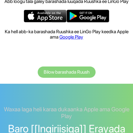
Abb loogu tala galey barashada luuqada Ruushka ee LinGo Play
Ka hell abb-ka barashada Ruushka ee LinGo Play keedka Apple
ama
Google Play
Bilow barashada Ruush
Waxaa laga heli karaa dukaanka Apple ama Google
Play
Baro [[Ingiriisiga]] Erayada