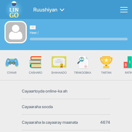
Ruushiyan
Heer
/
CIYAAR
CASHARO
SHAHAADO
TIRAKOOBKA
TARTAN
RATI
Cayaartoyda online-ka ah
Cayaaraha socda
Cayaaraha la cayaaray maanata
4674