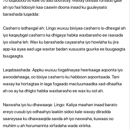
70 luqadood oo kale oo aad dooratay. Waxay bixisaa fursado gaar
ah iyo faa'iidooyin kaa caawin doona inaad ku guuleysato
barashada luqadda:
Casharro isdhaxgal ah: Lingo wuxuu bixiyaa casharro is-dhexgal ah
iyo kaqaybgal casharro ka dhigaya habka waxbarasho ee raaxada
iyo xiisaha leh. Wax ku barashada cayaaraha iyo howlaha ku jira
app-ka ayaa aad uga waxtar badan xusuusta guurka ee buugaagta
buugaagta.
Laqabsashada: Appku wuxuu tixgalinayaa heerkaaga aqoonta iyo
awoodahaaga, oo bixiya casharro ku habboon aqoontaada. Tani
waxay ka hortagtaa in laga fogaado macluumaadka xad-dhaafka
ah oo ay ka dhigto habka waxbarasho ee wax ku ool ah.
Naxwaha iyo ku dhawaaqa: Lingo: Kaliya maahan inaad barato
ereyo cusub iyo odhaahyo laakiin sidoo kale waxay diiradda
saareysaa ku dhawaaqida saxda ah iyo naxwaha, kuwaas oo
muhiim u ah horumarinta xirfadaha wada xiriirka.