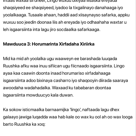
Intaas waxaa sii dheer, Lingo wuxuu bixiyaa liisaska ereyada
shaqsiyeed ee shaqsiyeed, iyadoo la tixgalinayo danahaaga iyo
yoolalkaaga. Tusaale ahaan, haddii aad xiisaynayso safarka, appku
wuxuu soo jeedin doonaa liis ah ereyada iyo odhaahaha waxtar u
leh isgaarsiinta inta lagu jiro socdaalka safarkaaga.
Mawduuca 3: Horumarinta Xirfadaha Xiriirka
Mid ka mid ah yoolalka ugu waaweyn ee barashada luuqada
Ruushka afku waa inuu sifiican ugu fiicnaado isgaarsiinta. Lingo
ayaa kaa caawin doonta inaad horumariso xirfadahaaga
isgaarsiinta adoo bixinaya casharro iyo shaqooyin diirada saaraya
awoodaha wadahadalka. Waxaad ku tababaran doontaa
isgaarsiinta mowduucyo kala duwan.
Ka sokow isticmaalka barnaamijka 'lingo', naftaada lagu dhex
galaayo jawiga luqadda waa hab kale oo wax ku ool ah oo wax looga
barto Ruushka ka xoq: