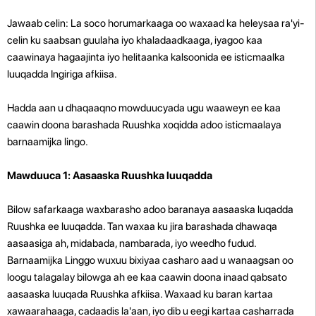
Jawaab celin: La soco horumarkaaga oo waxaad ka heleysaa ra'yi-
celin ku saabsan guulaha iyo khaladaadkaaga, iyagoo kaa
caawinaya hagaajinta iyo helitaanka kalsoonida ee isticmaalka
luuqadda Ingiriga afkiisa.
Hadda aan u dhaqaaqno mowduucyada ugu waaweyn ee kaa
caawin doona barashada Ruushka xoqidda adoo isticmaalaya
barnaamijka lingo.
Mawduuca 1: Aasaaska Ruushka luuqadda
Bilow safarkaaga waxbarasho adoo baranaya aasaaska luqadda
Ruushka ee luuqadda. Tan waxaa ku jira barashada dhawaqa
aasaasiga ah, midabada, nambarada, iyo weedho fudud.
Barnaamijka Linggo wuxuu bixiyaa casharo aad u wanaagsan oo
loogu talagalay bilowga ah ee kaa caawin doona inaad qabsato
aasaaska luuqada Ruushka afkiisa. Waxaad ku baran kartaa
xawaarahaaga, cadaadis la'aan, iyo dib u eegi kartaa casharrada