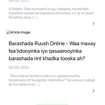
09.08.2023
& Ndash; Waa barnaamij loogu talagalay barashada
luqadaha qalaad ee luqadaha shisheeye, oo ay ku jiraan
Ruushka, taasi […]
Barashada Ruush Online - Waa maxay
faa'iidooyinka iyo qasaarooyinka
barashada rint khadka tooska ah?
09.08.2023
Waa maxay faa'iidooyinka iyo qasaarooyinka
barashada rint luuqadda) internetka? Tan waxaa u sabab
ah ku habboona […]