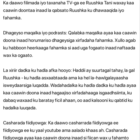
Ka daawo filimada iyo taxanaha TV-ga ee Ruushka Tani waxay kaa
caawin doontaa inaad la qabsato Ruushka ku dhawaaqida iyo
fahamka.
Dhageyso maqalka iyo podrasts: Qalabka maqalka ayaa kaa caawin
doona inaad horumariso dhageysiga xirfadaha fahamka. Xullo agab
ku habboon heerkaaga fahamka si aad uga fogaato inaad naftaada
wax ka ogaato.
La xiriir dadka ku hadla afka hooyo: Haddii ay suurtagal tahay, la gal
Ruushka - ku hadla asxaabtaada ama ka hel la-hawlgalayaasha
isweydaarsiga luqadda. Wadahadalka ku hadla dadka ku hadla ayaa
kaa caawin doona inaad hagaajiso xirfadahaaga isgaadhsiinta, ku
dabaq waxaad ku baratay ficil ahaan, oo aad kalsooni ku qabtid ku
hadalka luuqada.
Casharada fiidiyowga: Ka daawo casharrada fiidiyowga ee
fiidiyowga ee ku yaal youtube ama aalado khaas ah. Casharada
fiidiyowga ayaa kaa caawin doona inaad si fiican wax u fahamto