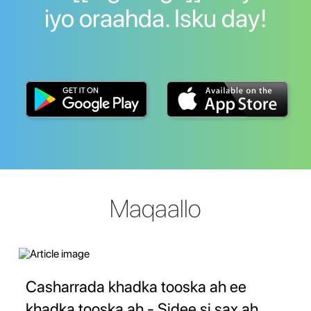
iyo oraahda. Isku day!
Maqaallo
Casharrada khadka tooska ah ee
khadka tooska ah - Sidee si sax ah