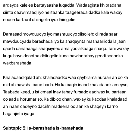
ardayda kale ee bartayaasha luqadda. Wadaagista khibradaha,
siinta caawimaad, iyo helitaanka taageerada dadka kale waxay
noqon kartaa il dhiirigelin iyo dhiirigelin.
Daraasad mowduucyo iyo mashruucyo xiiso leh: diirada saar
mawduucyada barashada iyo ka shaqeynta mashaariicda la jaan
qaada danahaaga shaqsiyeed ama yoolalkaaga shaqo. Tani waxay
kugu hayn doontaa dhiirigelin kuna hawlantahay geedi socodka
waxbarashada.
Khaladaad qalad ah: khaladaadku waa qayb lama huraan ah oo ka
mid ah hawsha barashada. Ha ka baqin inaad khaladaad sameyso;
Taabadalkeed, u isticmaal inay tahay fursado aad wax ku bartaan
oo aad u horumariso. Ka dib oo dhan, waxay ku kacdaa khaladaad
ah inaan cadeyno daciifnimadeena oo aan ka shaqeyn karno
hagaajinta iyaga.
Subtopic 5: is-barashada is-barashada