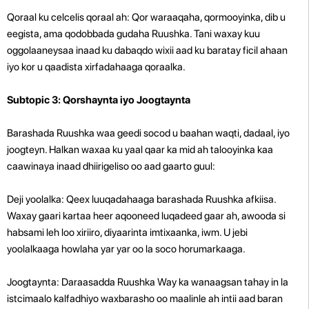
Qoraal ku celcelis qoraal ah: Qor waraaqaha, qormooyinka, dib u
eegista, ama qodobbada gudaha Ruushka. Tani waxay kuu
oggolaaneysaa inaad ku dabaqdo wixii aad ku baratay ficil ahaan
iyo kor u qaadista xirfadahaaga qoraalka.
Subtopic 3: Qorshaynta iyo Joogtaynta
Barashada Ruushka waa geedi socod u baahan waqti, dadaal, iyo
joogteyn. Halkan waxaa ku yaal qaar ka mid ah talooyinka kaa
caawinaya inaad dhiirigeliso oo aad gaarto guul:
Deji yoolalka: Qeex luuqadahaaga barashada Ruushka afkiisa.
Waxay gaari kartaa heer aqooneed luqadeed gaar ah, awooda si
habsami leh loo xiriiro, diyaarinta imtixaanka, iwm. U jebi
yoolalkaaga howlaha yar yar oo la soco horumarkaaga.
Joogtaynta: Daraasadda Ruushka Way ka wanaagsan tahay in la
istcimaalo kalfadhiyo waxbarasho oo maalinle ah intii aad baran