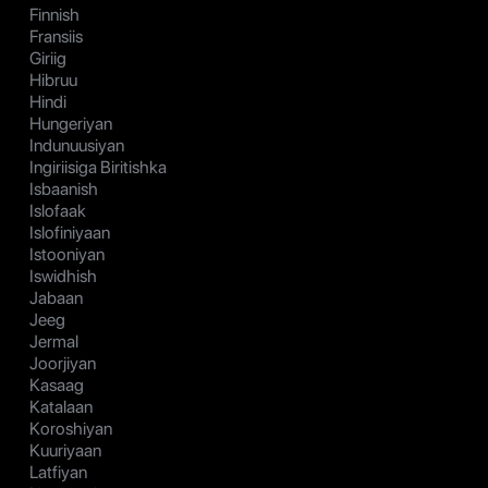
Finnish
Fransiis
Giriig
Hibruu
Hindi
Hungeriyan
Indunuusiyan
Ingiriisiga Biritishka
Isbaanish
Islofaak
Islofiniyaan
Istooniyan
Iswidhish
Jabaan
Jeeg
Jermal
Joorjiyan
Kasaag
Katalaan
Koroshiyan
Kuuriyaan
Latfiyan