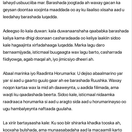
lahayd usbuuciiba mar. Barashada joogtada ah waxay gacan ka
geysan doontaa xoojinta maaddada oo ay ku ilaaliso xiisaha aad u
leedahay barashada luqadda.
Adeegso ilo kala duwan: kala duwanaanshaha qaababka barashada
kaliya kama dhigi doonaan casharadaada oo keliya laakiin sidoo
kale hagaajinta xirfadahaaga luqadda. Marka lagu daro
barnaamijyada, isticmaal buugaagta wax lagu barto, casharrada
fiidiyowga, agab maqal ah, iyo jimicsiyo dheeri ah.
Abaal marinka iyo Raadinta Horumarka: U dejiso abaalmarino yar
yar si aad u gaarto guulo gaar ah ee barashada Ruushka. Waxay
noqon kartaa wax la mid ah daaweynta, u aadida filimada, ama
waqti ku qaadashada beerta. Sidoo kale, isticmaal nidaamka
raadraaca horumarka si aad u aragto sida aad u horumarinayso oo
ugu hambalyeynta naftaada guulaha.
La xiriir bartayaasha kale: Ku soo biir shirarka khadka tooska ah,
kooxaha bulshada, ama munaasabadaha aad la macaamili karto