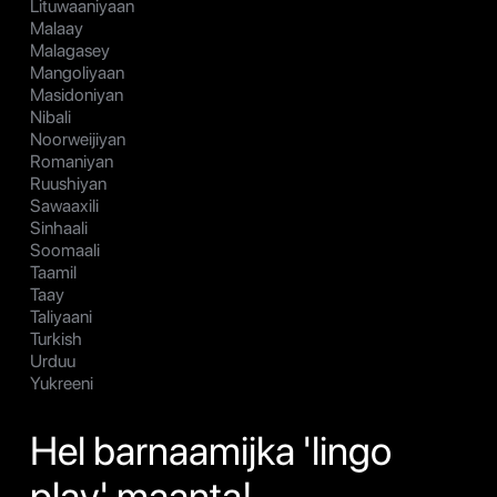
Lituwaaniyaan
Malaay
Malagasey
Mangoliyaan
Masidoniyan
Nibali
Noorweijiyan
Romaniyan
Ruushiyan
Sawaaxili
Sinhaali
Soomaali
Taamil
Taay
Taliyaani
Turkish
Urduu
Yukreeni
Hel barnaamijka 'lingo
play' maanta!