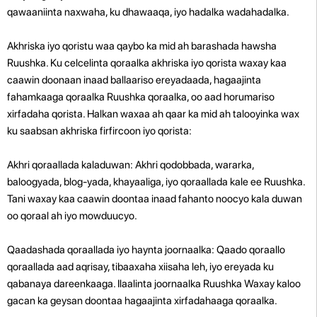
qawaaniinta naxwaha, ku dhawaaqa, iyo hadalka wadahadalka.
Akhriska iyo qoristu waa qaybo ka mid ah barashada hawsha
Ruushka. Ku celcelinta qoraalka akhriska iyo qorista waxay kaa
caawin doonaan inaad ballaariso ereyadaada, hagaajinta
fahamkaaga qoraalka Ruushka qoraalka, oo aad horumariso
xirfadaha qorista. Halkan waxaa ah qaar ka mid ah talooyinka wax
ku saabsan akhriska firfircoon iyo qorista:
Akhri qoraallada kaladuwan: Akhri qodobbada, wararka,
baloogyada, blog-yada, khayaaliga, iyo qoraallada kale ee Ruushka.
Tani waxay kaa caawin doontaa inaad fahanto noocyo kala duwan
oo qoraal ah iyo mowduucyo.
Qaadashada qoraallada iyo haynta joornaalka: Qaado qoraallo
qoraallada aad aqrisay, tibaaxaha xiisaha leh, iyo ereyada ku
qabanaya dareenkaaga. Ilaalinta joornaalka Ruushka Waxay kaloo
gacan ka geysan doontaa hagaajinta xirfadahaaga qoraalka.