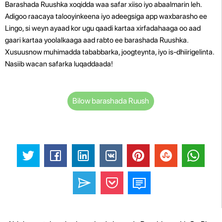
Barashada Ruushka xoqidda waa safar xiiso iyo abaalmarin leh.
Adigoo raacaya talooyinkeena iyo adeegsiga app waxbarasho ee
Lingo, si weyn ayaad kor ugu qaadi kartaa xirfadahaaga oo aad
gaari kartaa yoolalkaaga aad rabto ee barashada Ruushka.
Xusuusnow muhimadda tababbarka, joogteynta, iyo is-dhiirigelinta.
Nasiib wacan safarka luqaddaada!
Bilow barashada Ruush