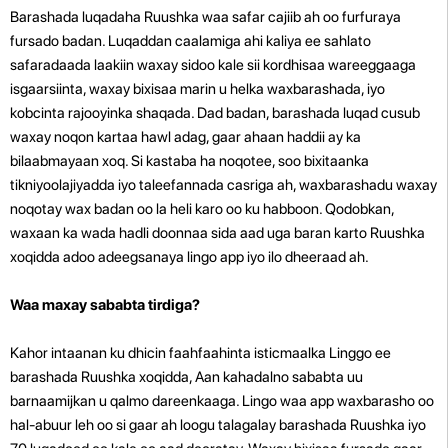
Barashada luqadaha Ruushka waa safar cajiib ah oo furfuraya
fursado badan. Luqaddan caalamiga ahi kaliya ee sahlato
safaradaada laakiin waxay sidoo kale sii kordhisaa wareeggaaga
isgaarsiinta, waxay bixisaa marin u helka waxbarashada, iyo
kobcinta rajooyinka shaqada. Dad badan, barashada luqad cusub
waxay noqon kartaa hawl adag, gaar ahaan haddii ay ka
bilaabmayaan xoq. Si kastaba ha noqotee, soo bixitaanka
tikniyoolajiyadda iyo taleefannada casriga ah, waxbarashadu waxay
noqotay wax badan oo la heli karo oo ku habboon. Qodobkan,
waxaan ka wada hadli doonnaa sida aad uga baran karto Ruushka
xoqidda adoo adeegsanaya lingo app iyo ilo dheeraad ah.
Waa maxay sababta tirdiga?
Kahor intaanan ku dhicin faahfaahinta isticmaalka Linggo ee
barashada Ruushka xoqidda, Aan kahadalno sababta uu
barnaamijkan u qalmo dareenkaaga. Lingo waa app waxbarasho oo
hal-abuur leh oo si gaar ah loogu talagalay barashada Ruushka iyo