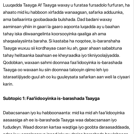
Luuqadda Taayga Af Taayga waxay u furataa fursadolo furfuran, ha
ahaato mid ku habboon xirfadda wanaagsan, safarka adduunka,
ama ballaarinta goobadaada bulshada. Dad badani waxay
aaminsan yihiin in gaari la gaaro aqoonta luqadda ay u baahan
tahay iska diiwaangelinta koorsooyinka qaaliga ah ama
shaqaalaysiinta baraha. Si kastaba ha noqotee, is-baranshaha
Taayga wuxuu sii kordhayaa caan ku ah, gaar ahaan sababtuna
tahay helitaanka baahsan ee kheyraadka iyo tikniyoolajiyadda.
Qodobkan, waxaan sahmi doonnaa faa'iidooyinka is-barashada
Taayga oo waxaan ku siin doonnaa talooyin qiimo leh iyo
istaraatiijiyado guul ah oo ku guuleysata safarkan aan weli la ciyaari
karin.
Subtopic 1: Faa'iidooyinka is-barashada Taayga
Dabacsanaan iyo ku habboonaanta: mid ka mid ah faa'iidooyinka
aasaasiga ah ee is-barashada Taayga waa dabacsanaan iyo
fududeyn. Waad dooran kartaa waqtiga iyo goobta daraasaddaada,