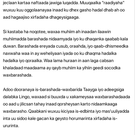
jeclaan kartaa naftaada jawiga luqadda. Muuqaalka "raadiyaha"
wuxuu kuu oggolaanayaa inaad ku dhex gasho hadal dhab ah oo
aad hagaajiso xirfadaha dhageysigaaga.
Si kastaba ha noqotee, waxaa muhiim ah inaadan ilaawin
muhiimadda barashada nidaamyada iyo ku dhaqanka qaabab kala
duwan. Barashada ereyada cusub, oraahda, iyo qaab-dhismeedka
naxwaha waa in ay weheliyaan iyada oo ku dhaqma hadalka
hadalka iyo qoraalka. Waa lama huraan in aan laga cabsan
khaladaad maadaama ay qayb muhiim ka yihiin geedi socodka
waxbarashada.
Adoo dooranaya is-barashada-waxbarida Taayga iyo adeegsiga
dalabka Lingo, waxaad si buuxda u xakameysaa waxbarashadaada
oo aad u jilicsan tahay inaad qorsheysan karto nidaamkaaga
waxbarasho. Qaabkani wuxuu kiciyaa is-edbinta iyo mas'uuliyadda
inta uu sidoo kale gacan ka geysto horumarinta xirfadaha is-
ururinta.