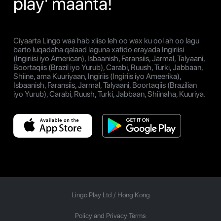
play' maanta!
Ciyaarta Lingo waa hab xiiso leh oo wax ku ool ah oo lagu
barto luqadaha qalaad laguna xafido erayada Ingiriisi
(Ingiriisi iyo American), Isbaanish, Faransiis, Jarmal, Talyaani,
Boortaqiis (Brazil iyo Yurub), Carabi, Ruush, Turki, Jabbaan,
Shiine, ama Kuuriyaan, Ingiriis (Ingiriis iyo Ameerika),
Isbaanish, Faransiis, Jarmal, Talyaani, Boortaqiis (Brazilian
iyo Yurub), Carabi, Ruush, Turki, Jabbaan, Shiinaha, Kuuriya.
Lingo Play Ltd /
Hong Kong
Policy and Privacy Terms