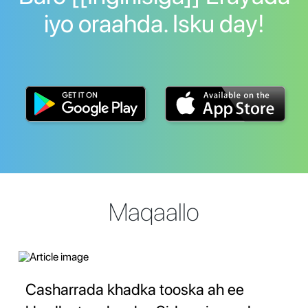
iyo oraahda. Isku day!
Maqaallo
Casharrada khadka tooska ah ee