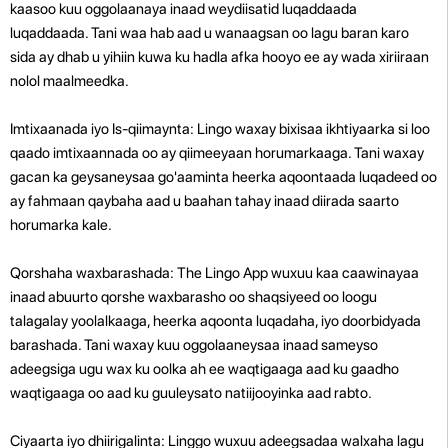
kaasoo kuu oggolaanaya inaad weydiisatid luqaddaada
luqaddaada. Tani waa hab aad u wanaagsan oo lagu baran karo
sida ay dhab u yihiin kuwa ku hadla afka hooyo ee ay wada xiriiraan
nolol maalmeedka.
Imtixaanada iyo Is-qiimaynta: Lingo waxay bixisaa ikhtiyaarka si loo
qaado imtixaannada oo ay qiimeeyaan horumarkaaga. Tani waxay
gacan ka geysaneysaa go'aaminta heerka aqoontaada luqadeed oo
ay fahmaan qaybaha aad u baahan tahay inaad diirada saarto
horumarka kale.
Qorshaha waxbarashada: The Lingo App wuxuu kaa caawinayaa
inaad abuurto qorshe waxbarasho oo shaqsiyeed oo loogu
talagalay yoolalkaaga, heerka aqoonta luqadaha, iyo doorbidyada
barashada. Tani waxay kuu oggolaaneysaa inaad sameyso
adeegsiga ugu wax ku oolka ah ee waqtigaaga aad ku gaadho
waqtigaaga oo aad ku guuleysato natiijooyinka aad rabto.
Ciyaarta iyo dhiirigalinta: Linggo wuxuu adeegsadaa walxaha lagu