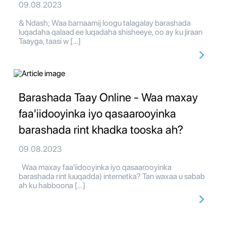
09.08.2023
& Ndash; Waa barnaamij loogu talagalay barashada
luqadaha qalaad ee luqadaha shisheeye, oo ay ku jiraan
Taayga, taasi w […]
Barashada Taay Online - Waa maxay
faa'iidooyinka iyo qasaarooyinka
barashada rint khadka tooska ah?
09.08.2023
Waa maxay faa'iidooyinka iyo qasaarooyinka
barashada rint luuqadda) internetka? Tan waxaa u sabab
ah ku habboona […]