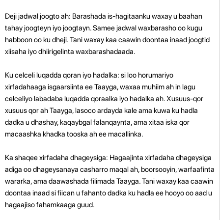
Deji jadwal joogto ah: Barashada is-hagitaanku waxay u baahan
tahay joogteyn iyo joogtayn. Samee jadwal waxbarasho oo kugu
habboon oo ku dheji. Tani waxay kaa caawin doontaa inaad joogtid
xiisaha iyo dhiirigelinta waxbarashadaada.
Ku celceli luqadda qoran iyo hadalka: si loo horumariyo
xirfadahaaga isgaarsiinta ee Taayga, waxaa muhiim ah in lagu
celceliyo labadaba luqadda qoraalka iyo hadalka ah. Xusuus-qor
xusuus qor ah Taayga, lasoco ardayda kale ama kuwa ku hadla
dadka u dhashay, kaqaybgal falanqaynta, ama xitaa iska qor
macaashka khadka tooska ah ee macallinka.
Ka shaqee xirfadaha dhageysiga: Hagaajinta xirfadaha dhageysiga
adiga oo dhageysanaya casharro maqal ah, boorsooyin, warfaafinta
wararka, ama daawashada filimada Taayga. Tani waxay kaa caawin
doontaa inaad si fiican u fahanto dadka ku hadla ee hooyo oo aad u
hagaajiso fahamkaaga guud.