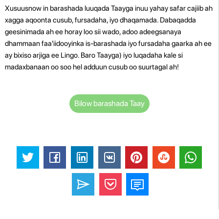
Xusuusnow in barashada luuqada Taayga inuu yahay safar cajiib ah
xagga aqoonta cusub, fursadaha, iyo dhaqamada. Dabaqadda
geesinimada ah ee horay loo sii wado, adoo adeegsanaya
dhammaan faa'iidooyinka is-barashada iyo fursadaha gaarka ah ee
ay bixiso arjiga ee Lingo. Baro Taayga) iyo luqadaha kale si
madaxbanaan oo soo hel adduun cusub oo suurtagal ah!
Bilow barashada Taay