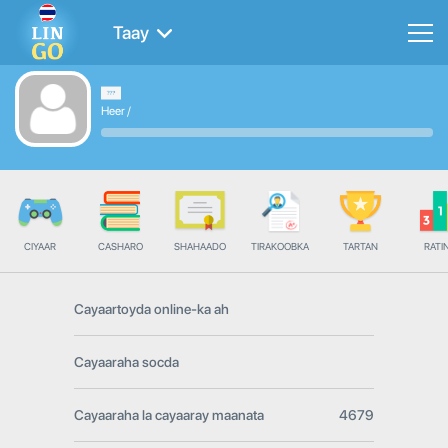
Taay
Heer
/
CIYAAR
CASHARO
SHAHAADO
TIRAKOOBKA
TARTAN
RATI
Cayaartoyda online-ka ah
Cayaaraha socda
Cayaaraha la cayaaray maanata
4679