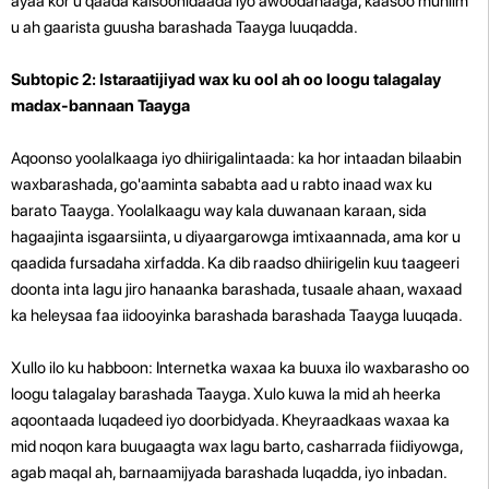
ayaa kor u qaada kalsoonidaada iyo awoodahaaga, kaasoo muhiim
u ah gaarista guusha barashada Taayga luuqadda.
Subtopic 2: Istaraatijiyad wax ku ool ah oo loogu talagalay
madax-bannaan Taayga
Aqoonso yoolalkaaga iyo dhiirigalintaada: ka hor intaadan bilaabin
waxbarashada, go'aaminta sababta aad u rabto inaad wax ku
barato Taayga. Yoolalkaagu way kala duwanaan karaan, sida
hagaajinta isgaarsiinta, u diyaargarowga imtixaannada, ama kor u
qaadida fursadaha xirfadda. Ka dib raadso dhiirigelin kuu taageeri
doonta inta lagu jiro hanaanka barashada, tusaale ahaan, waxaad
ka heleysaa faa iidooyinka barashada barashada Taayga luuqada.
Xullo ilo ku habboon: Internetka waxaa ka buuxa ilo waxbarasho oo
loogu talagalay barashada Taayga. Xulo kuwa la mid ah heerka
aqoontaada luqadeed iyo doorbidyada. Kheyraadkaas waxaa ka
mid noqon kara buugaagta wax lagu barto, casharrada fiidiyowga,
agab maqal ah, barnaamijyada barashada luqadda, iyo inbadan.