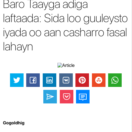
Baro Taayga adiga
laftaada: Sida loo guuleysto
iyada oo aan casharro fasal
lahayn
Gogoldhig