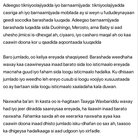
Adeegso tikniyoolajiyadda iyo barnaamijyada: tikniyoolajiyadda
casriga ah iyo barnaamijyada mobilada ay si weyn u fududeynayaan
geedi socodka barashada luuqada. Adeegso barnaamijyada
barashada luqadda sida Duolningo, Merosto, ama Baby si aad
uhesho jimicsi is-dhexgal ah, ciyaaro, iyo casharo maqal ah oo kaa
caawin doona kor u qaadida aqoontaada luuqadda
Baro jumlado, oo keliya ereyada shaqsiyeed: Barashada weedhaha
waxay kaa caawineysaa inaad barato sida loo isticmaalo ereyada
macnaha guud iyo faham sida loogu isticmaalo hadalka. Ku dhisaan
jumlado iyo weedho leh ereyo cusub si loogu xoojiyo xusuustaada
oo ay bartaan sida loogu isticmaalo xaaladaha kala duwan.
Naxwaha ba'an: In kasta oo is-hagitaan Taayga Waxbariddu waxay
had iyo jeer diiradda saareysaa ereyada, ha ilaawin inaad barato
naxwaha. Fahamka saxda ah ee xeerarka naxwaha ayaa kaa
caawin doona inaad dhisto jumlado isku-dhafan oo sax ah, taasoo
ka dhigeysa hadalkaaga si aad udgoon iyo xirfadle.