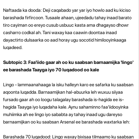
Naftaada ka dooda: Deji caqabado yar yar iyo howlo aad ku kiciso
barashada firfircoon. Tusaale ahaan, ujeedadu tahay inaad barato
tiro cayiman oo ereyo cusub usbuuc kasta ama dhagayso dhowr
casharro codkal ah. Tani waxay kaa caawin doontaa inaad
dayactirto dulsaarka oo aad horay ugu socotid himilooyinkaaga
luqadeed.
Subtopic 3: Faa'iido gaar ah oo ku saabsan barnaamijka 'lingo'
ee barashada Taayga iyo 70 luqadood oo kale
Lingo - lammaanahaaga la isku halleyn karo ee safarka ku saabsan
aqoonta luqadda. Barnaamijkan hal-abuurka leh wuxuu siiyaa
fursado gaar ah oo loogu talagalay barashada is-hagida ee is-
hagida Taayga iyo luqadaha kale. Aynu sahaminno faa'iidooyinka
muhiimka ah ee lingo iyo sababta ay tahay inaad ugu dareyso
barnaamijkan oo ku saabsan Arsenal ee barashada waxtarka leh:
Barashada 70 luqadood: Lingo waxay bixisaa tilmaamo ku saabsan