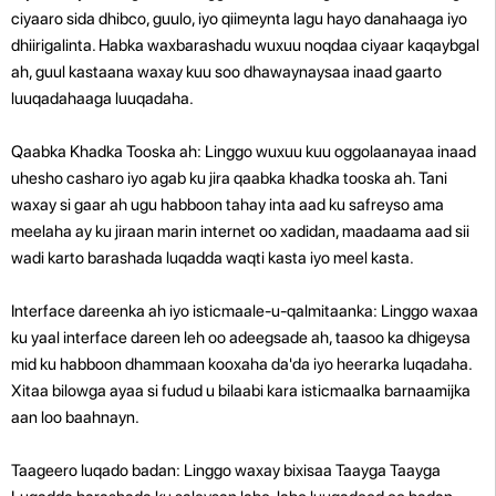
ciyaaro sida dhibco, guulo, iyo qiimeynta lagu hayo danahaaga iyo
dhiirigalinta. Habka waxbarashadu wuxuu noqdaa ciyaar kaqaybgal
ah, guul kastaana waxay kuu soo dhawaynaysaa inaad gaarto
luuqadahaaga luuqadaha.
Qaabka Khadka Tooska ah: Linggo wuxuu kuu oggolaanayaa inaad
uhesho casharo iyo agab ku jira qaabka khadka tooska ah. Tani
waxay si gaar ah ugu habboon tahay inta aad ku safreyso ama
meelaha ay ku jiraan marin internet oo xadidan, maadaama aad sii
wadi karto barashada luqadda waqti kasta iyo meel kasta.
Interface dareenka ah iyo isticmaale-u-qalmitaanka: Linggo waxaa
ku yaal interface dareen leh oo adeegsade ah, taasoo ka dhigeysa
mid ku habboon dhammaan kooxaha da'da iyo heerarka luqadaha.
Xitaa bilowga ayaa si fudud u bilaabi kara isticmaalka barnaamijka
aan loo baahnayn.
Taageero luqado badan: Linggo waxay bixisaa Taayga Taayga