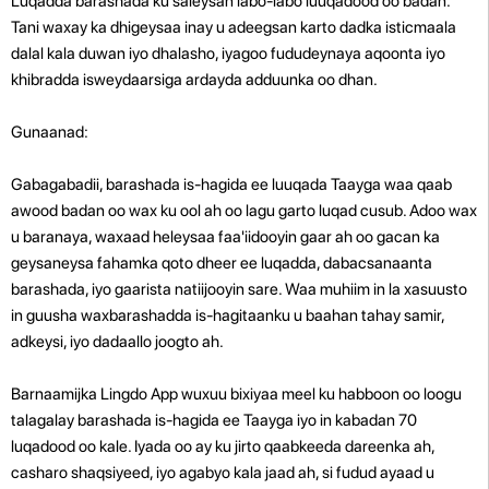
Luqadda barashada ku saleysan labo-labo luuqadood oo badan.
Tani waxay ka dhigeysaa inay u adeegsan karto dadka isticmaala
dalal kala duwan iyo dhalasho, iyagoo fududeynaya aqoonta iyo
khibradda isweydaarsiga ardayda adduunka oo dhan.
Gunaanad:
Gabagabadii, barashada is-hagida ee luuqada Taayga waa qaab
awood badan oo wax ku ool ah oo lagu garto luqad cusub. Adoo wax
u baranaya, waxaad heleysaa faa'iidooyin gaar ah oo gacan ka
geysaneysa fahamka qoto dheer ee luqadda, dabacsanaanta
barashada, iyo gaarista natiijooyin sare. Waa muhiim in la xasuusto
in guusha waxbarashadda is-hagitaanku u baahan tahay samir,
adkeysi, iyo dadaallo joogto ah.
Barnaamijka Lingdo App wuxuu bixiyaa meel ku habboon oo loogu
talagalay barashada is-hagida ee Taayga iyo in kabadan 70
luqadood oo kale. Iyada oo ay ku jirto qaabkeeda dareenka ah,
casharo shaqsiyeed, iyo agabyo kala jaad ah, si fudud ayaad u