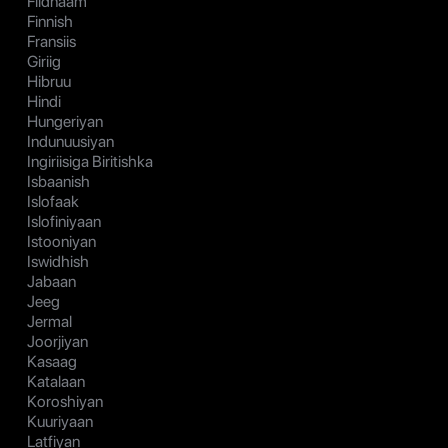
Fiidnaam
Finnish
Fransiis
Giriig
Hibruu
Hindi
Hungeriyan
Indunuusiyan
Ingiriisiga Biritishka
Isbaanish
Islofaak
Islofiniyaan
Istooniyan
Iswidhish
Jabaan
Jeeg
Jermal
Joorjiyan
Kasaag
Katalaan
Koroshiyan
Kuuriyaan
Latfiyan