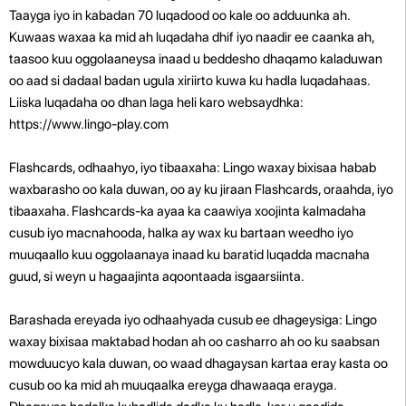
Taayga iyo in kabadan 70 luqadood oo kale oo adduunka ah.
Kuwaas waxaa ka mid ah luqadaha dhif iyo naadir ee caanka ah,
taasoo kuu oggolaaneysa inaad u beddesho dhaqamo kaladuwan
oo aad si dadaal badan ugula xiriirto kuwa ku hadla luqadahaas.
Liiska luqadaha oo dhan laga heli karo websaydhka:
https://www.lingo-play.com
Flashcards, odhaahyo, iyo tibaaxaha: Lingo waxay bixisaa habab
waxbarasho oo kala duwan, oo ay ku jiraan Flashcards, oraahda, iyo
tibaaxaha. Flashcards-ka ayaa ka caawiya xoojinta kalmadaha
cusub iyo macnahooda, halka ay wax ku bartaan weedho iyo
muuqaallo kuu oggolaanaya inaad ku baratid luqadda macnaha
guud, si weyn u hagaajinta aqoontaada isgaarsiinta.
Barashada ereyada iyo odhaahyada cusub ee dhageysiga: Lingo
waxay bixisaa maktabad hodan ah oo casharro ah oo ku saabsan
mowduucyo kala duwan, oo waad dhagaysan kartaa eray kasta oo
cusub oo ka mid ah muuqaalka ereyga dhawaaqa erayga.