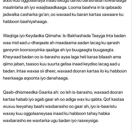
adoo kuu oggolaanaya inaad iskugu dariso barashada howlahaaga
maalinlaha ah iyo waajibaadkaaga. Looma baahna in la qabsado
jadwalka casharka go'an, oo waxaad ku baran kartaa xawaare ku
habboon baahiyahaaga.
Waqtiga iyo Keydadka Qiimaha: Is-Bakhashada Taayga Inta badan
waa mid aad u-dhaqaale ah maadaama aadan lacag ku qarash
gareynin koorsooyinka qaaliga ah iyo buugaagta buugaagta.
Kheyraad badan oo is-barasho ayaa laga heli karaa bilaash ama
qiimo jaban, taasoo kuu suurta gelisa inaad keydiso lacag aad u
badan. Intaa waxaa sii dheer, waxaad dooran kartaa ilo ku habboon
heerkaaga aqoonta iyo danahaaga.
Qaab-dhismeedka Gaarka ah: oo leh is-barasho, waxaad dooran
kartaa habab iyo agab gaar ah oo adiga wax ku qabta. Qof kastaa
wuxuu leeyahay baahi waxbarasho oo gaar ah, iyo is-baaristu
waxay kuu oggolaaneysaa inaad ku habboon tahay habka
waxbarasho ee waxtarka ugu badan iyo raaxeysiga.