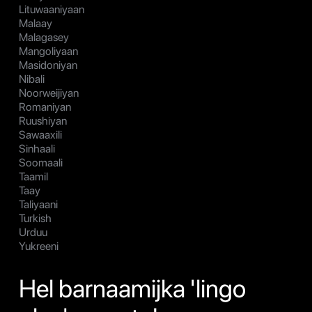
Lituwaaniyaan
Malaay
Malagasey
Mangoliyaan
Masidoniyan
Nibali
Noorweijiyan
Romaniyan
Ruushiyan
Sawaaxili
Sinhaali
Soomaali
Taamil
Taay
Taliyaani
Turkish
Urduu
Yukreeni
Hel barnaamijka 'lingo