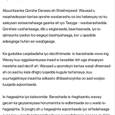
Abuuritaanka Qorshe Daraasi ah Shakhsiyeed: Waxaad u
naqshadeysan kartaa qorshe waxbarasho oo loo habeeyay oo ku
saleysan astaamahaaga gaarka ah iyo Taayga - waxbarashadda.
Qorshee casharkaaga, dib u eegistaada, baaritaanada, iyo is-
qiimaynta iyadoo loo eegayo baahiyahaaga, kor u qaadida
adeegsiga hufan ee waqtigaaga.
Ka gudubka caqabadaha iyo daciifnimada: is-barashada www.ing
Waxay kuu oggolaaneysaa inaad si taxaddar leh uga shaqeyso
meelaha aad daciif ah. Waxaad u qoondeyn kartaa waqti dheeraad
ah oo aad ku kala dhigto luqadda kugula tartamaya, kuu
suurtagelinaya inaad ka adkaato dhibaatooyinka oo aad xoojiso
luuqada aqoontaada.
Is-hagaajinta iyo kalsoonida: Barashada is-hagitaanku waxay
gacan ka geysaneysaa horumarinta is-edbintaada oo u wado is-
hagaajinta. Si joogto ah u hagaajinta aqoontaada iyo xirfadahaaga