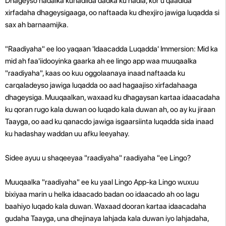
Dhageyso hadalka kuhadlida dadka ku hadla, kor u qaadida
xirfadaha dhageysigaaga, oo naftaada ku dhexjiro jawiga luqadda si
sax ah barnaamijka.
"Raadiyaha" ee loo yaqaan 'Idaacadda Luqadda' Immersion: Mid ka
mid ah faa'iidooyinka gaarka ah ee lingo app waa muuqaalka
"raadiyaha", kaas oo kuu oggolaanaya inaad naftaada ku
carqaladeyso jawiga luqadda oo aad hagaajiso xirfadahaaga
dhageysiga. Muuqaalkan, waxaad ku dhagaysan kartaa idaacadaha
ku qoran rugo kala duwan oo luqado kala duwan ah, oo ay ku jiraan
Taayga, oo aad ku qanacdo jawiga isgaarsiinta luqadda sida inaad
ku hadashay waddan uu afku leeyahay.
Sidee ayuu u shaqeeyaa "raadiyaha" raadiyaha "ee Lingo?
Muuqaalka "raadiyaha" ee ku yaal Lingo App-ka Lingo wuxuu
bixiyaa marin u helka idaacado badan oo idaacado ah oo lagu
baahiyo luqado kala duwan. Waxaad dooran kartaa idaacadaha
gudaha Taayga, una dhejinaya lahjada kala duwan iyo lahjadaha,