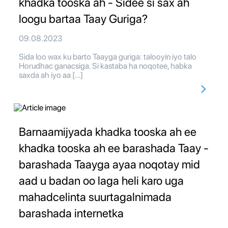
khadka tooska ah - Sidee si sax ah
loogu bartaa Taay Guriga?
09.08.2023
Sida loo wax ku barto Taayga guriga: talooyin iyo talo
Horudhac ganacsiga. Si kastaba ha noqotee, habka
saxda ah iyo aa […]
Barnaamijyada khadka tooska ah ee
khadka tooska ah ee barashada Taay -
barashada Taayga ayaa noqotay mid
aad u badan oo laga heli karo uga
mahadcelinta suurtagalnimada
barashada internetka