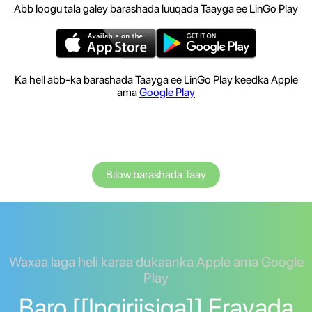
Abb loogu tala galey barashada luuqada Taayga ee LinGo Play
Ka hell abb-ka barashada Taayga ee LinGo Play keedka Apple
ama
Google Play
Bilow barashada Taay
Waxaa laga heli karaa dukaanka Apple ama Google
Play
Baro [[Ingiriisiga]] Erayada