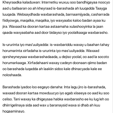
Kheyraadka kaladuwan: Internetku wuxuu soo bandhigayaa noocyo
aad u ballaaran oo ah kheyraad is-barashada ah luuqadda Taayga
luuqada. Websaydhada waxbarashada, barnaamijyada, casharrada
fiidiyowga, maqalka, maqalka, iyo waxyaabo kaloo badan ayaa ku
jira. Waxaad ka dooran kartaa astaamaha xulashooyinka la jaan
qaada waxyaabaha aad door bidayso iyo yoolalkaaga waxbarasho.
Is-ururinta iyo mas'uuliyadda: is-waxbariddu waxay u baahan tahay
horumarinta xirfadaha is-ururinta iyo mas'uuliyadda. Waxaad
qorsheyneysaa waxbarashadaada, u dejiso yoolal, oo aad la socoto
horumarkaaga. Xirfadahaani waxay cadeyn doonaan qiimo badan
oo barashada luqadda ah laakiin sidoo kale dhinacyada kale ee
noloshaada.
Barashada iyadoo loo eegayo danaha: Inta lagu jiro is-barashada,
waxaad dooran kartaa mowduucyo iyo agab xiiseeya oo aad ku soo
celiso. Tani waxay ka dhigeysaa habka waxbarasho ee ku lug leh oo
dhiirrigelinaya sida aad wax u baranaysid waxa si dhab ah kuu
hogaaminayo.