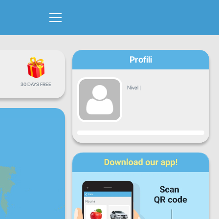
Profili
30 DAYS FREE
Nivel
|
Progresi
Hën
Mar
Mër
Enj