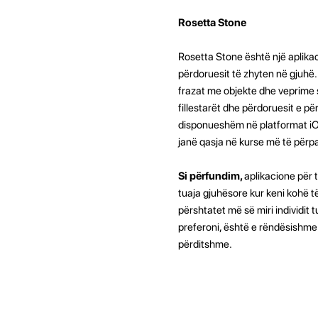
Rosetta Stone
Rosetta Stone është një aplika
përdoruesit të zhyten në gjuhë.
frazat me objekte dhe veprime s
fillestarët dhe përdoruesit e pë
disponueshëm në platformat iOS
janë qasja në kurse më të përp
Si përfundim,
aplikacione për 
tuaja gjuhësore kur keni kohë të
përshtatet më së miri individit 
preferoni, është e rëndësishme 
përditshme.