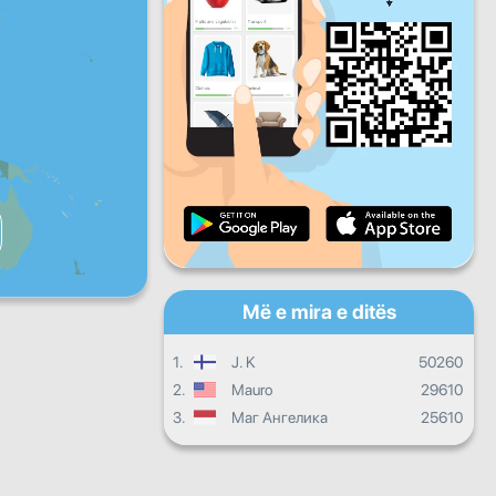
Pre
Shtu
Die
Progresi i përditshëm
Progresi mujor
Certifikatë
Progresi i përgjithshëm
Më e mira e ditës
1.
J. K
50260
2.
Mauro
29610
3.
Маг Ангелика
25610