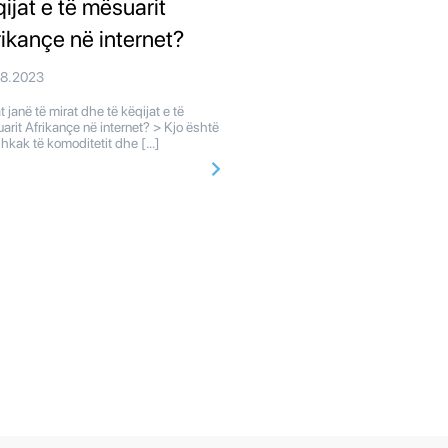
qijat e të mësuarit
rikançe në internet?
08.2023
 janë të mirat dhe të këqijat e të
arit Afrikançe në internet? > Kjo është
shkak të komoditetit dhe […]