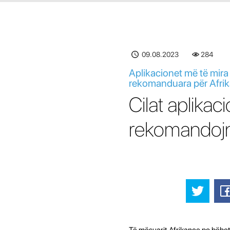
09.08.2023
285
Aplikacionet më të mira 
rekomanduara për Afri
Cilat aplika
rekomandojn
Të mësuarit Afrikançe po bëhet