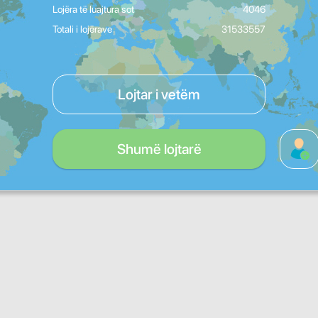
Lojëra të luajtura sot
4046
Totali i lojërave
31533557
Lojtar i vetëm
Shumë lojtarë