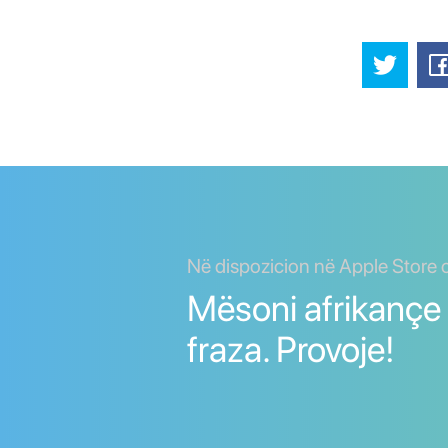
Në dispozicion në Apple Store 
Mësoni afrikançe 
fraza. Provoje!