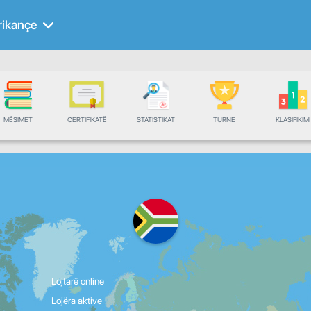
rikançe
MËSIMET
CERTIFIKATË
STATISTIKAT
TURNE
KLASIFIKIMI
Lojtarë online
Lojëra aktive