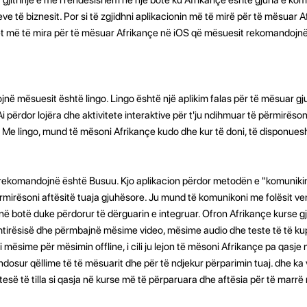
të biznesit. Por si të zgjidhni aplikacionin më të mirë për të mësuar 
onet më të mira për të mësuar Afrikançe në iOS që mësuesit rekomandojnë
jnë mësuesit është lingo. Lingo është një aplikim falas për të mësuar g
 Ai përdor lojëra dhe aktivitete interaktive për t'ju ndihmuar të përmirësoni
. Me lingo, mund të mësoni Afrikançe kudo dhe kur të doni, të disponue
t rekomandojnë është Busuu. Kjo aplikacion përdor metodën e "komunikim
rmirësoni aftësitë tuaja gjuhësore. Ju mund të komunikoni me folësit ve
j në botë duke përdorur të dërguarin e integruar. Ofron Afrikançe kurse 
shtirësisë dhe përmbajnë mësime video, mësime audio dhe teste të të kup
mësime për mësimin offline, i cili ju lejon të mësoni Afrikançe pa qasje 
endosur qëllime të të mësuarit dhe për të ndjekur përparimin tuaj. dhe ka
tesë të tilla si qasja në kurse më të përparuara dhe aftësia për të marrë