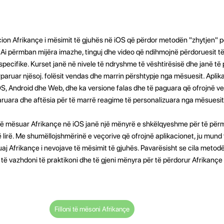
cion Afrikançe i mësimit të gjuhës në iOS që përdor metodën "zhytjen" 
 Ai përmban mijëra imazhe, tinguj dhe video që ndihmojnë përdoruesit të l
pecifike. Kurset janë në nivele të ndryshme të vështirësisë dhe janë t
rparuar njësoj. folësit vendas dhe marrin përshtypje nga mësuesit. Aplika
, Android dhe Web, dhe ka versione falas dhe të paguara që ofrojnë ve
aruara dhe aftësia për të marrë reagime të personalizuara nga mësuesit
të mësuar Afrikançe në iOS janë një mënyrë e shkëlqyeshme për të përm
 lirë. Me shumëllojshmërinë e veçorive që ofrojnë aplikacionet, ju mund t
tuaj Afrikançe i nevojave të mësimit të gjuhës. Pavarësisht se cila metod
të vazhdoni të praktikoni dhe të gjeni mënyra për të përdorur Afrikançe 
Filloni të mësoni Afrikançe