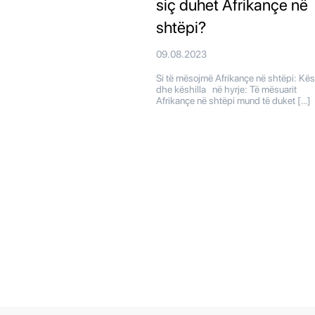
siç duhet Afrikançe në
shtëpi?
09.08.2023
Si të mësojmë Afrikançe në shtëpi: Kës
dhe këshilla në hyrje: Të mësuarit
Afrikançe në shtëpi mund të duket […]