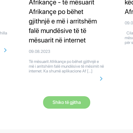
Afrikançe - të mësuarit
kë
Afrikançe po bëhet
Af
gjithnjë e më i arritshëm
09.
falë mundësive të të
hilla
Cilat
mësu
mësuarit në internet
për 
09.08.2023
Të mësuarit Afrikançe po bëhet gjithnjë e
më i arritshëm falë mundësive të mësimit në
internet. Ka shumë aplikacione Af […]
Shiko të gjitha