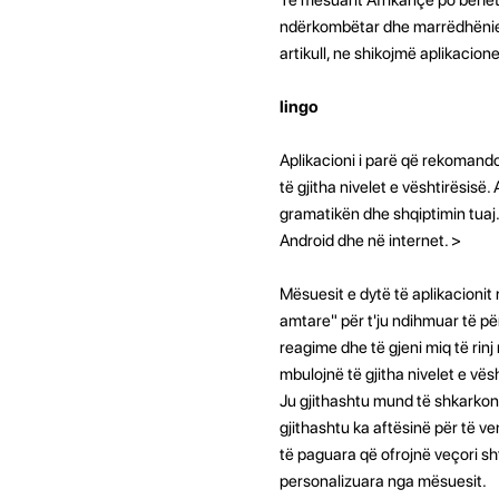
ndërkombëtar dhe marrëdhënieve 
artikull, ne shikojmë aplikaci
lingo
Aplikacioni i parë që rekomando
të gjitha nivelet e vështirësisë.
gramatikën dhe shqiptimin tuaj
Android dhe në internet. >
Mësuesit e dytë të aplikacioni
amtare" për t'ju ndihmuar të pë
reagime dhe të gjeni miq të rin
mbulojnë të gjitha nivelet e vë
Ju gjithashtu mund të shkarkoni 
gjithashtu ka aftësinë për të v
të paguara që ofrojnë veçori sh
personalizuara nga mësuesit.