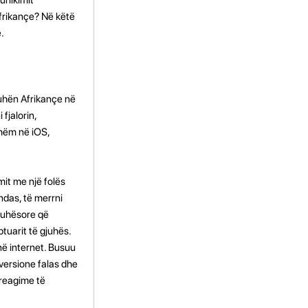
Afrikançe? Në këtë
.
juhën Afrikançe në
 fjalorin,
shëm në iOS,
it me një folës
ndas, të merrni
gjuhësore që
tuarit të gjuhës.
në internet. Busuu
 versione falas dhe
 reagime të