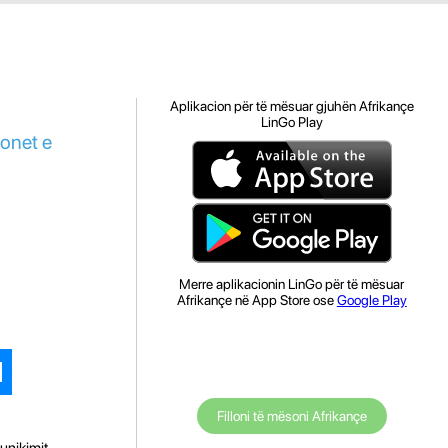
Aplikacion për të mësuar gjuhën Afrikançe
LinGo Play
ionet e
Merre aplikacionin LinGo për të mësuar
Afrikançe në App Store ose
Google Play
Filloni të mësoni Afrikançe
unikimit