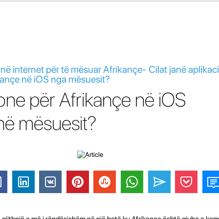
në internet për të mësuar Afrikançe- Cilat janë aplikac
kançe në iOS nga mësuesit?
cione për Afrikançe në iOS
ë mësuesit?
 gjithnjë e më i rëndësishëm në një botë ku Afrikançe është gjuha e kom