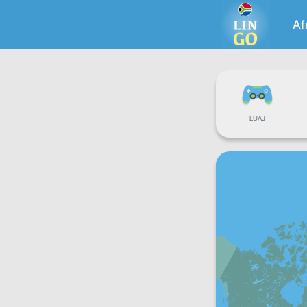
Af
LUAJ