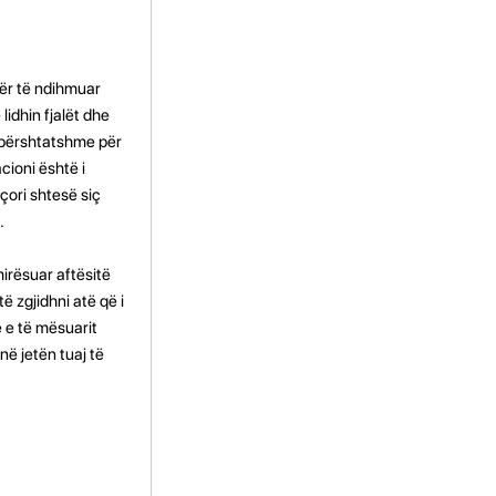
për të ndihmuar
idhin fjalët dhe
ë përshtatshme për
cioni është i
çori shtesë siç
.
irësuar aftësitë
ë zgjidhni atë që i
ë e të mësuarit
në jetën tuaj të