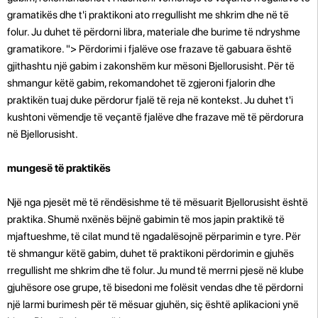
gramatikës dhe t'i praktikoni ato rregullisht me shkrim dhe në të
folur. Ju duhet të përdorni libra, materiale dhe burime të ndryshme
gramatikore. "> Përdorimi i fjalëve ose frazave të gabuara është
gjithashtu një gabim i zakonshëm kur mësoni Bjellorusisht. Për të
shmangur këtë gabim, rekomandohet të zgjeroni fjalorin dhe
praktikën tuaj duke përdorur fjalë të reja në kontekst. Ju duhet t'i
kushtoni vëmendje të veçantë fjalëve dhe frazave më të përdorura
në Bjellorusisht.
mungesë të praktikës
Një nga pjesët më të rëndësishme të të mësuarit Bjellorusisht është
praktika. Shumë nxënës bëjnë gabimin të mos japin praktikë të
mjaftueshme, të cilat mund të ngadalësojnë përparimin e tyre. Për
të shmangur këtë gabim, duhet të praktikoni përdorimin e gjuhës
rregullisht me shkrim dhe të folur. Ju mund të merrni pjesë në klube
gjuhësore ose grupe, të bisedoni me folësit vendas dhe të përdorni
një larmi burimesh për të mësuar gjuhën, siç është aplikacioni ynë