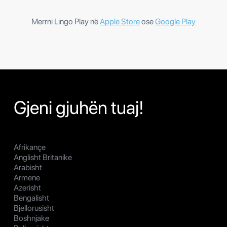
Merrni Lingo Play në
Apple Store
ose
Google Play
Gjeni gjuhën tuaj!
Afrikançe
Anglisht Britanike
Arabisht
Armene
Azerisht
Bengalisht
Bjellorusisht
Boshnjake