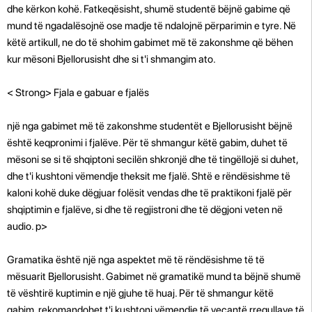
dhe kërkon kohë. Fatkeqësisht, shumë studentë bëjnë gabime që
mund të ngadalësojnë ose madje të ndalojnë përparimin e tyre. Në
këtë artikull, ne do të shohim gabimet më të zakonshme që bëhen
kur mësoni Bjellorusisht dhe si t'i shmangim ato.
< Strong> Fjala e gabuar e fjalës
një nga gabimet më të zakonshme studentët e Bjellorusisht bëjnë
është keqpronimi i fjalëve. Për të shmangur këtë gabim, duhet të
mësoni se si të shqiptoni secilën shkronjë dhe të tingëllojë si duhet,
dhe t'i kushtoni vëmendje theksit me fjalë. Shtë e rëndësishme të
kaloni kohë duke dëgjuar folësit vendas dhe të praktikoni fjalë për
shqiptimin e fjalëve, si dhe të regjistroni dhe të dëgjoni veten në
audio. p>
Gramatika është një nga aspektet më të rëndësishme të të
mësuarit Bjellorusisht. Gabimet në gramatikë mund ta bëjnë shumë
të vështirë kuptimin e një gjuhe të huaj. Për të shmangur këtë
gabim, rekomandohet t'i kushtoni vëmendje të veçantë rregullave të