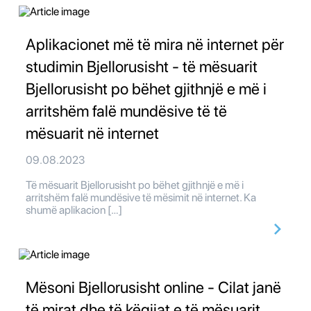
Aplikacionet më të mira në internet për
studimin Bjellorusisht - të mësuarit
Bjellorusisht po bëhet gjithnjë e më i
arritshëm falë mundësive të të
mësuarit në internet
09.08.2023
Të mësuarit Bjellorusisht po bëhet gjithnjë e më i
arritshëm falë mundësive të mësimit në internet. Ka
shumë aplikacion […]
Mësoni Bjellorusisht online - Cilat janë
të mirat dhe të këqijat e të mësuarit