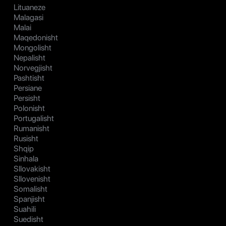
Lituaneze
Malagasi
Malai
Maqedonisht
Mongolisht
Nepalisht
Norvegjisht
Pashtisht
Persiane
Persisht
Polonisht
Portugalisht
Rumanisht
Rusisht
Shqip
Sinhala
Sllovakisht
Sllovenisht
Somalisht
Spanjisht
Suahili
Suedisht