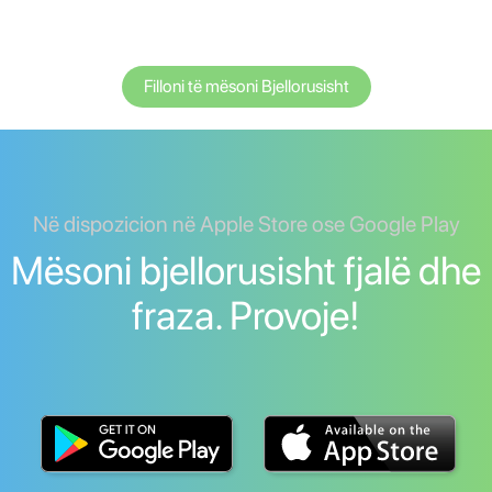
Filloni të mësoni Bjellorusisht
Në dispozicion në Apple Store ose Google Play
Mësoni bjellorusisht fjalë dhe
fraza. Provoje!