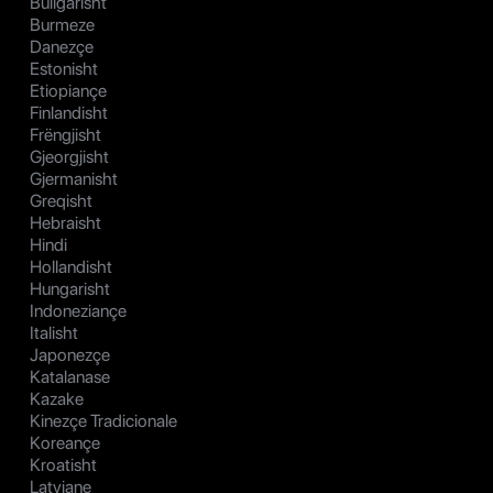
Bullgarisht
Burmeze
Danezçe
Estonisht
Etiopiançe
Finlandisht
Frëngjisht
Gjeorgjisht
Gjermanisht
Greqisht
Hebraisht
Hindi
Hollandisht
Hungarisht
Indoneziançe
Italisht
Japonezçe
Katalanase
Kazake
Kinezçe Tradicionale
Koreançe
Kroatisht
Latviane