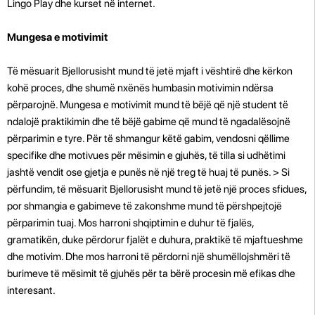
Lingo Play dhe kurset në internet.
Mungesa e motivimit
Të mësuarit Bjellorusisht mund të jetë mjaft i vështirë dhe kërkon
kohë proces, dhe shumë nxënës humbasin motivimin ndërsa
përparojnë. Mungesa e motivimit mund të bëjë që një student të
ndalojë praktikimin dhe të bëjë gabime që mund të ngadalësojnë
përparimin e tyre. Për të shmangur këtë gabim, vendosni qëllime
specifike dhe motivues për mësimin e gjuhës, të tilla si udhëtimi
jashtë vendit ose gjetja e punës në një treg të huaj të punës. > Si
përfundim, të mësuarit Bjellorusisht mund të jetë një proces sfidues,
por shmangia e gabimeve të zakonshme mund të përshpejtojë
përparimin tuaj. Mos harroni shqiptimin e duhur të fjalës,
gramatikën, duke përdorur fjalët e duhura, praktikë të mjaftueshme
dhe motivim. Dhe mos harroni të përdorni një shumëllojshmëri të
burimeve të mësimit të gjuhës për ta bërë procesin më efikas dhe
interesant.