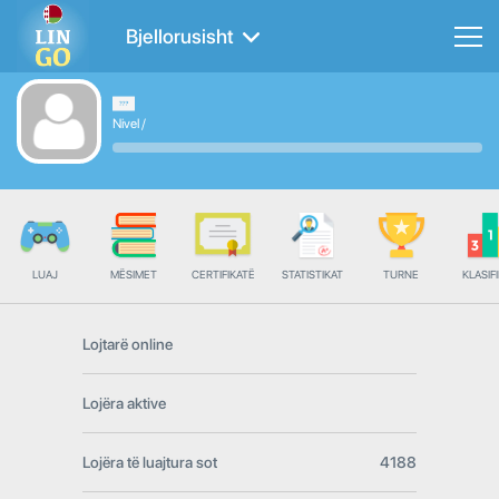
Bjellorusisht
Nivel
/
LUAJ
MËSIMET
CERTIFIKATË
STATISTIKAT
TURNE
KLASIFI
Lojtarë online
Lojëra aktive
Lojëra të luajtura sot
4188