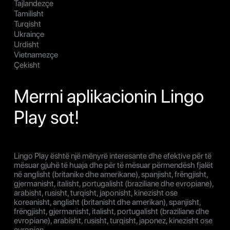
Tajlandezçe
Tamilisht
Turqisht
Ukrainçe
Urdisht
Vietnamezçe
Çekisht
Merrni aplikacionin Lingo
Play sot!
Lingo Play është një mënyrë interesante dhe efektive për të
mësuar gjuhë të huaja dhe për të mësuar përmendësh fjalët
në anglisht (britanike dhe amerikane), spanjisht, frëngjisht,
gjermanisht, italisht, portugalisht (braziliane dhe evropiane),
arabisht, rusisht, turqisht, japonisht, kinezisht ose
koreanisht, anglisht (britanisht dhe amerikan), spanjisht,
frëngjisht, gjermanisht, italisht, portugalisht (braziliane dhe
evropiane), arabisht, rusisht, turqisht, japonez, kinezisht ose
evropian.