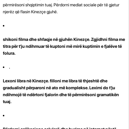
përmirësoni shqiptimin tuaj. Përdorni mediat sociale për të gjetur
njerëz që flasin Kinezçe gjuhë.
shikoni filma dhe shfaqje në gjuhën Kinezçe. Zgjidhni filma me
titra për t'ju ndihmuar të kuptoni më mirë kuptimin e fjalëve të
folura.
.
Lexoni libra në Kinezçe.
filloni me libra të thjeshtë dhe
gradualisht përparoni në ato më komplekse. Leximi do t'ju
ndihmojë të ndërtoni fjalorin dhe të përmirësoni gramatikën
tuaj.