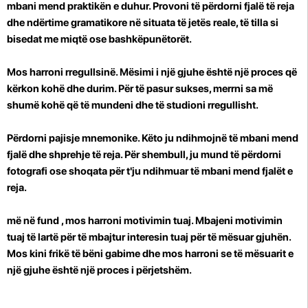
mbani mend praktikën e duhur. Provoni të përdorni fjalë të reja
dhe ndërtime gramatikore në situata të jetës reale, të tilla si
bisedat me miqtë ose bashkëpunëtorët.
Mos harroni rregullsinë.
Mësimi i një gjuhe është një proces që
kërkon kohë dhe durim. Për të pasur sukses, merrni sa më
shumë kohë që të mundeni dhe të studioni rregullisht.
Përdorni pajisje mnemonike.
Këto ju ndihmojnë të mbani mend
fjalë dhe shprehje të reja. Për shembull, ju mund të përdorni
fotografi ose shoqata për t'ju ndihmuar të mbani mend fjalët e
reja.
më në fund , mos harroni motivimin tuaj. Mbajeni motivimin
tuaj të lartë për të mbajtur interesin tuaj për të mësuar gjuhën.
Mos kini frikë të bëni gabime dhe mos harroni se të mësuarit e
një gjuhe është një proces i përjetshëm.