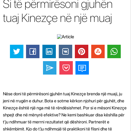
Si të përmirësoni gjuhën
tuaj Kinezçe në një muaj
Nëse doni të përmirësoni gjuhën tuaj Kinezçe brenda një muaji, ju
jeni në rrugën e duhur. Bota e sotme kërkon njohuri për gjuhët, dhe
Kinezçe është një nga më të rëndësishmet. Por si e mësoni Kinezçe
shpejt dhe në mënyrë efektive? Ne kemi bashkuar disa këshilla për
t'ju ndihmuar të merrni rezultatet që dëshironi. Partnerët e
shkëmbimit. Kjo do t'ju ndihmojë të praktikoni të flisni dhe të