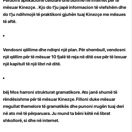
Përdorni aplikacione celularë dhe burime në internet për të
mësuar Kinezçe.
. Kjo do t'ju japë informacion të vlefshëm dhe
do t'ju ndihmojë të praktikoni gjuhën tuaj Kinezçe me mësues
të aftë.
Vendosni qëllime dhe ndiqni një plan. Për shembull, vendosni
një qëllim për të mësuar 10 fjalë të reja në ditë ose për të lexuar
një kapitull të një libri në ditë.
bëj Mos harroni strukturat gramatikore.
Ato janë shumë të
rëndësishme për të mësuar Kinezçe. Filloni duke mësuar
rregullat themelore të gramatikës dhe punoni rrugën tuaj deri
në ato më të përparuara. Ju mund ta bëni këtë në librat
shkollorë, si dhe në internet.