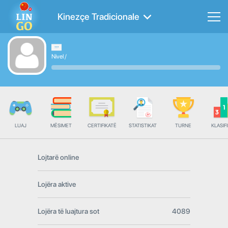
Kinezçe Tradicionale
Nivel
/
LUAJ
MËSIMET
CERTIFIKATË
STATISTIKAT
TURNE
KLASIFI
Lojtarë online
Lojëra aktive
Lojëra të luajtura sot
4089