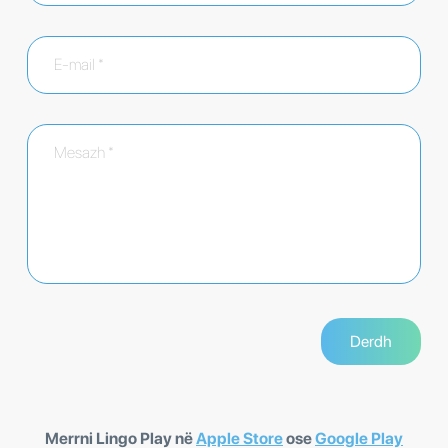
Merrni Lingo Play në
Apple Store
ose
Google Play