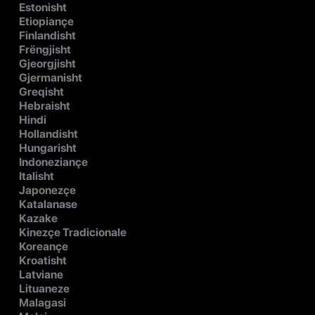
Estonisht
Etiopiançe
Finlandisht
Frëngjisht
Gjeorgjisht
Gjermanisht
Greqisht
Hebraisht
Hindi
Hollandisht
Hungarisht
Indoneziançe
Italisht
Japonezçe
Katalanase
Kazake
Kinezçe Tradicionale
Koreançe
Kroatisht
Latviane
Lituaneze
Malagasi