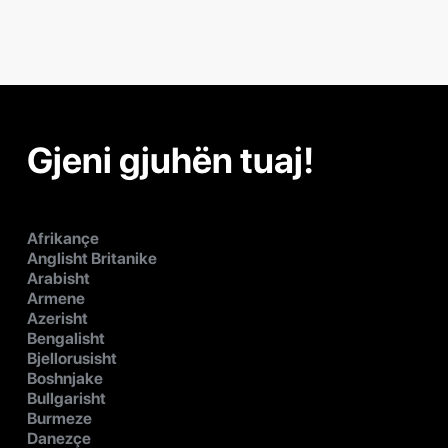
Gjeni gjuhën tuaj!
Afrikançe
Anglisht Britanike
Arabisht
Armene
Azerisht
Bengalisht
Bjellorusisht
Boshnjake
Bullgarisht
Burmeze
Danezçe