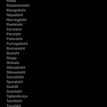
Malai
Maqedonisht
Mongolisht
Nepalisht
Norvegjisht
Pashtisht
Persiane
Persisht
Polonisht
Portugalisht
Rumanisht
Rusisht
Shqip
Sinhala
Sllovakisht
Sllovenisht
Somalisht
Spanjisht
Suahili
Suedisht
Tajlandezçe
Tamilisht
Turqisht