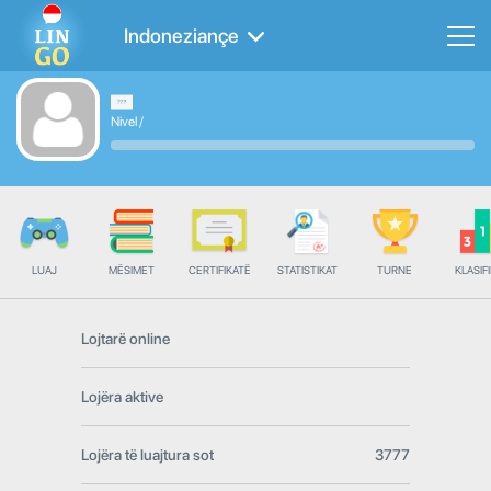
Indoneziançe
Nivel
/
LUAJ
MËSIMET
CERTIFIKATË
STATISTIKAT
TURNE
KLASIFI
Lojtarë online
Lojëra aktive
Lojëra të luajtura sot
3777