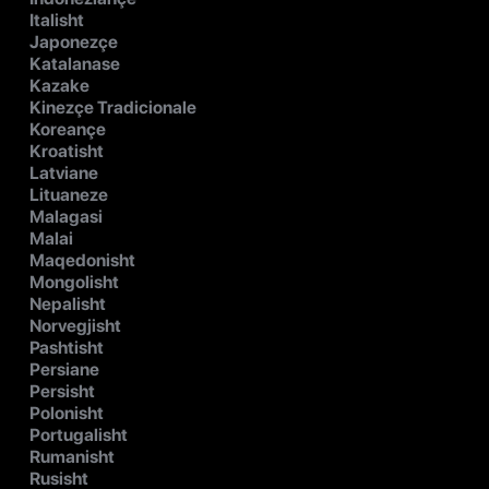
Italisht
Japonezçe
Katalanase
Kazake
Kinezçe Tradicionale
Koreançe
Kroatisht
Latviane
Lituaneze
Malagasi
Malai
Maqedonisht
Mongolisht
Nepalisht
Norvegjisht
Pashtisht
Persiane
Persisht
Polonisht
Portugalisht
Rumanisht
Rusisht