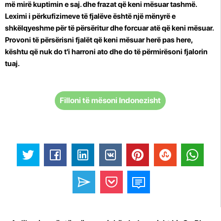
më mirë kuptimin e saj. dhe frazat që keni mësuar tashmë.
Leximi i përkufizimeve të fjalëve është një mënyrë e
shkëlqyeshme për të përsëritur dhe forcuar atë që keni mësuar.
Provoni të përsërisni fjalët që keni mësuar herë pas here,
kështu që nuk do t'i harroni ato dhe do të përmirësoni fjalorin
tuaj.
Filloni të mësoni Indonezisht