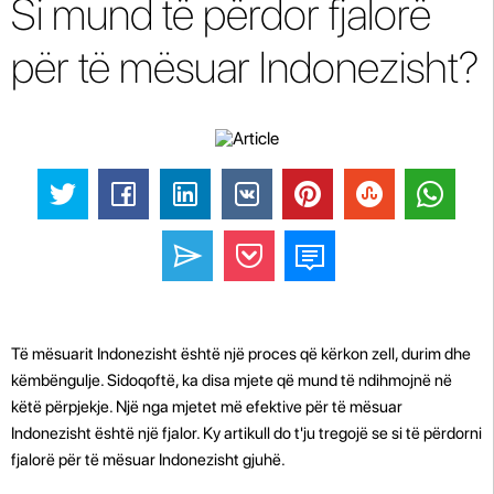
Si mund të përdor fjalorë
për të mësuar Indonezisht?
Të mësuarit Indonezisht është një proces që kërkon zell, durim dhe
këmbëngulje. Sidoqoftë, ka disa mjete që mund të ndihmojnë në
këtë përpjekje. Një nga mjetet më efektive për të mësuar
Indonezisht është një fjalor. Ky artikull do t'ju tregojë se si të përdorni
fjalorë për të mësuar Indonezisht gjuhë.