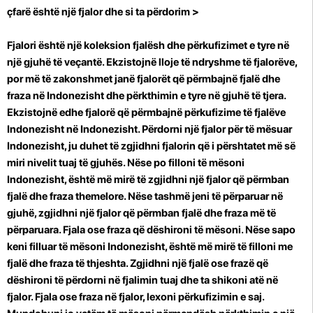
çfarë është një fjalor dhe si ta përdorim >
Fjalori është një koleksion fjalësh dhe përkufizimet e tyre në
një gjuhë të veçantë. Ekzistojnë lloje të ndryshme të fjalorëve,
por më të zakonshmet janë fjalorët që përmbajnë fjalë dhe
fraza në Indonezisht dhe përkthimin e tyre në gjuhë të tjera.
Ekzistojnë edhe fjalorë që përmbajnë përkufizime të fjalëve
Indonezisht në Indonezisht. Përdorni një fjalor për të mësuar
Indonezisht, ju duhet të zgjidhni fjalorin që i përshtatet më së
miri nivelit tuaj të gjuhës. Nëse po filloni të mësoni
Indonezisht, është më mirë të zgjidhni një fjalor që përmban
fjalë dhe fraza themelore. Nëse tashmë jeni të përparuar në
gjuhë, zgjidhni një fjalor që përmban fjalë dhe fraza më të
përparuara. Fjala ose fraza që dëshironi të mësoni. Nëse sapo
keni filluar të mësoni Indonezisht, është më mirë të filloni me
fjalë dhe fraza të thjeshta. Zgjidhni një fjalë ose frazë që
dëshironi të përdorni në fjalimin tuaj dhe ta shikoni atë në
fjalor. Fjala ose fraza në fjalor, lexoni përkufizimin e saj.