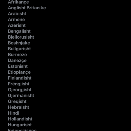
Afrikançe
Anglisht Britanike
Arabisht
Armene
Azerisht
Bengalisht
Bjellorusisht
Boshnjake
Bullgarisht
Burmeze
Danezçe
Estonisht
Etiopiançe
Finlandisht
Frëngjisht
Gjeorgjisht
Gjermanisht
Greqisht
Hebraisht
Hindi
Hollandisht
Hungarisht
Indoneziançe