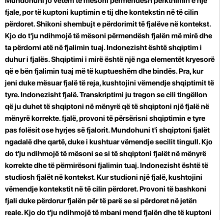
Mundohuni jo vetëm të mësoni përmendësh përkthimin e një
fjale, por të kuptoni kuptimin e tij dhe kontekstin në të cilin
përdoret. Shikoni shembujt e përdorimit të fjalëve në kontekst.
Kjo do t'ju ndihmojë të mësoni përmendësh fjalën më mirë dhe
ta përdorni atë në fjalimin tuaj. Indonezisht është shqiptim i
duhur i fjalës. Shqiptimi i mirë është një nga elementët kryesorë
që e bën fjalimin tuaj më të kuptueshëm dhe bindës. Pra, kur
jeni duke mësuar fjalë të reja, kushtojini vëmendje shqiptimit të
tyre. Indonezisht fjalë. Transkriptimi ju tregon se cili tingëllon
që ju duhet të shqiptoni në mënyrë që të shqiptoni një fjalë në
mënyrë korrekte. fjalë, provoni të përsërisni shqiptimin e tyre
pas folësit ose hyrjes së fjalorit. Mundohuni t'i shqiptoni fjalët
ngadalë dhe qartë, duke i kushtuar vëmendje secilit tingull. Kjo
do t'ju ndihmojë të mësoni se si të shqiptoni fjalët në mënyrë
korrekte dhe të përmirësoni fjalimin tuaj. Indonezisht është të
studiosh fjalët në kontekst. Kur studioni një fjalë, kushtojini
vëmendje kontekstit në të cilin përdoret. Provoni të bashkoni
fjali duke përdorur fjalën për të parë se si përdoret në jetën
reale. Kjo do t'ju ndihmojë të mbani mend fjalën dhe të kuptoni