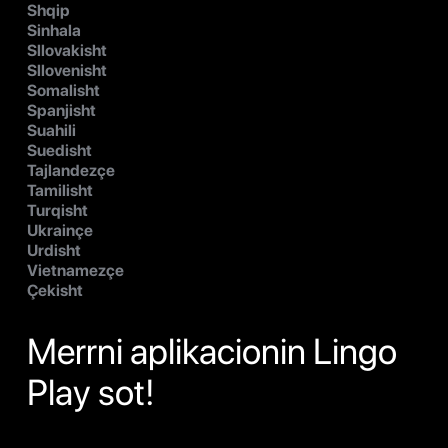
Shqip
Sinhala
Sllovakisht
Sllovenisht
Somalisht
Spanjisht
Suahili
Suedisht
Tajlandezçe
Tamilisht
Turqisht
Ukrainçe
Urdisht
Vietnamezçe
Çekisht
Merrni aplikacionin Lingo
Play sot!