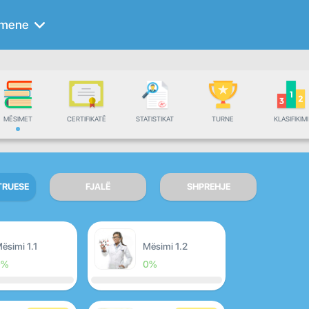
rmene
MËSIMET
CERTIFIKATË
STATISTIKAT
TURNE
KLASIFIKIMI
TRUESE
FJALË
SHPREHJE
ësimi 1.1
Mësimi 1.2
0%
0%