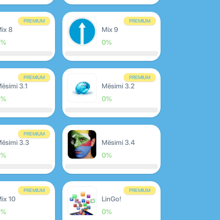
PREMIUM
PREMIUM
ix 8
Mix 9
0%
0%
PREMIUM
PREMIUM
ësimi 3.1
Mësimi 3.2
0%
0%
PREMIUM
ësimi 3.3
Mësimi 3.4
0%
0%
PREMIUM
PREMIUM
ix 10
LinGo!
0%
0%