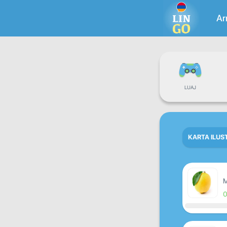
A
LUAJ
KARTA ILUS
M