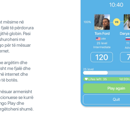
ht mësime në
 fjalë të përdorura
jithë globin. Pasi
dashuroheni me
go për të mësuar
ernet.
me argëtim dhe
sht me fjalë dhe
në internet dhe
 të botës.
e mësuar armenisht
cionuese se kurrë
ngo Play dhe
argëtoheni shumë.