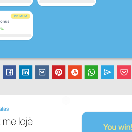
PREMIUM
onus!
0%
alas
 me lojë