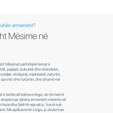
gjuhën armenisht?
ht Mësime në
sht Mësimet përfshijnë temat e
t, pajisjet, bukuritë dhe shëndetin,
mobiljet, shtëpinë, mjekësinë, natyrën,
, sportin dhe turizmin, dhe shumë më
ë e botës së lojërave lingo, do të merrni
ë eksploruar qindra armenisht mësime në
 fraza dhe fjalë të reja që ju ' kurrë nuk
ë. Me aplikacionin Lingo, ju zbuloni se