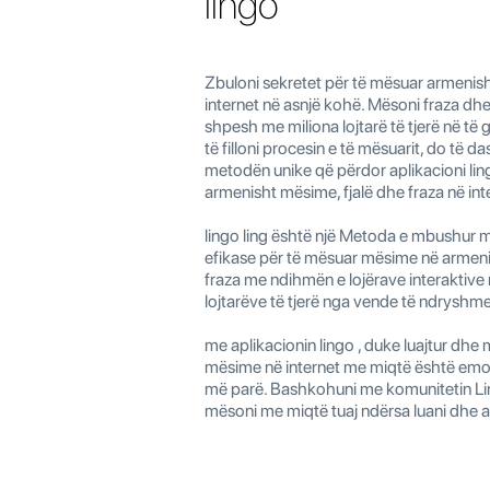
lingo
Zbuloni sekretet për të mësuar armenis
internet në asnjë kohë. Mësoni fraza dhe
shpesh me miliona lojtarë të tjerë në të g
të filloni procesin e të mësuarit, do të 
metodën unike që përdor aplikacioni lin
armenisht mësime, fjalë dhe fraza në int
lingo ling është një Metoda e mbushur 
efikase për të mësuar mësime në armeni
fraza me ndihmën e lojërave interaktive 
lojtarëve të tjerë nga vende të ndryshme
me aplikacionin lingo , duke luajtur dh
mësime në internet me miqtë është emo
më parë. Bashkohuni me komunitetin Li
mësoni me miqtë tuaj ndërsa luani dhe 