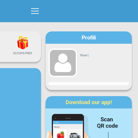
Profili
30 DAYS FREE
Nivel
|
Progresi
Hën
Mar
Mër
Enj