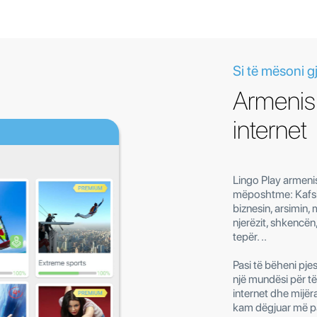
Si të mësoni 
Armenis
internet
Lingo Play armeni
mëposhtme: Kafshë
biznesin, arsimin, 
njerëzit, shkencën
tepër. ..
Pasi të bëheni pjes
një mundësi për t
internet dhe mijëra
kam dëgjuar më par