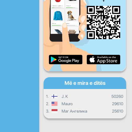
Pre
Shtu
Die
Progresi i përditshëm
Progresi mujor
Certifikatë
Progresi i përgjithshëm
Më e mira e ditës
1.
J. K
50260
2.
Mauro
29610
3.
Маг Ангелика
25610