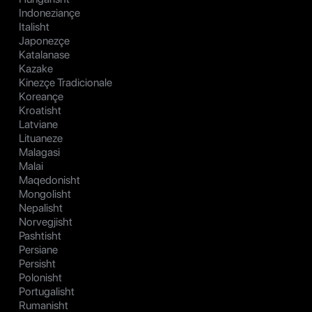
Indoneziançe
Italisht
Japonezçe
Katalanase
Kazake
Kinezçe Tradicionale
Koreançe
Kroatisht
Latviane
Lituaneze
Malagasi
Malai
Maqedonisht
Mongolisht
Nepalisht
Norvegjisht
Pashtisht
Persiane
Persisht
Polonisht
Portugalisht
Rumanisht