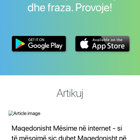
dhe fraza. Provoje!
Artikuj
Maqedonisht Mësime në internet - si
të mësojmë siç duhet Maqedonisht në