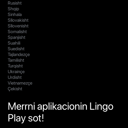
Rusisht
Shqip
Sinhala
Sllovakisht
Sllovenisht
Somalisht
Spanjisht
Suahili
Suedisht
Tajlandezçe
Tamilisht
Turqisht
Ukrainçe
Urdisht
Vietnamezçe
Çekisht
Merrni aplikacionin Lingo
Play sot!