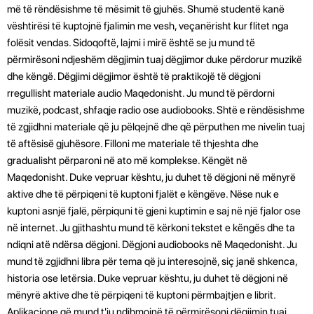
më të rëndësishme të mësimit të gjuhës. Shumë studentë kanë
vështirësi të kuptojnë fjalimin me vesh, veçanërisht kur flitet nga
folësit vendas. Sidoqoftë, lajmi i mirë është se ju mund të
përmirësoni ndjeshëm dëgjimin tuaj dëgjimor duke përdorur muzikë
dhe këngë. Dëgjimi dëgjimor është të praktikojë të dëgjoni
rregullisht materiale audio Maqedonisht. Ju mund të përdorni
muzikë, podcast, shfaqje radio ose audiobooks. Shtë e rëndësishme
të zgjidhni materiale që ju pëlqejnë dhe që përputhen me nivelin tuaj
të aftësisë gjuhësore. Filloni me materiale të thjeshta dhe
gradualisht përparoni në ato më komplekse. Këngët në
Maqedonisht. Duke vepruar kështu, ju duhet të dëgjoni në mënyrë
aktive dhe të përpiqeni të kuptoni fjalët e këngëve. Nëse nuk e
kuptoni asnjë fjalë, përpiquni të gjeni kuptimin e saj në një fjalor ose
në internet. Ju gjithashtu mund të kërkoni tekstet e këngës dhe ta
ndiqni atë ndërsa dëgjoni. Dëgjoni audiobooks në Maqedonisht. Ju
mund të zgjidhni libra për tema që ju interesojnë, siç janë shkenca,
historia ose letërsia. Duke vepruar kështu, ju duhet të dëgjoni në
mënyrë aktive dhe të përpiqeni të kuptoni përmbajtjen e librit.
Aplikacione që mund t'ju ndihmojnë të përmirësoni dëgjimin tuaj