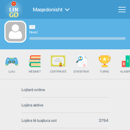
Maqedonisht
Nivel
/
LUAJ
MËSIMET
CERTIFIKATË
STATISTIKAT
TURNE
KLASIFI
Lojtarë online
Lojëra aktive
Lojëra të luajtura sot
3794