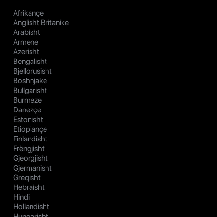
Afrikançe
Anglisht Britanike
Arabisht
Armene
Azerisht
Bengalisht
Bjellorusisht
Boshnjake
Bullgarisht
Burmeze
Danezçe
Estonisht
Etiopiançe
Finlandisht
Frëngjisht
Gjeorgjisht
Gjermanisht
Greqisht
Hebraisht
Hindi
Hollandisht
Hungarisht