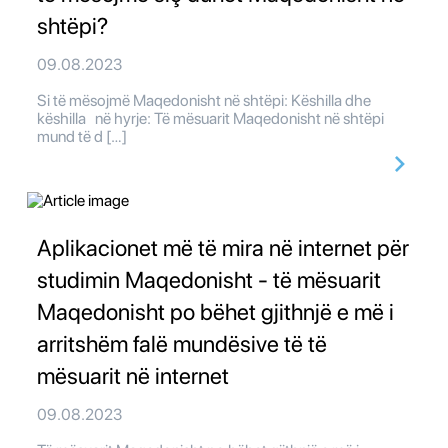
shtëpi?
09.08.2023
Si të mësojmë Maqedonisht në shtëpi: Këshilla dhe
këshilla në hyrje: Të mësuarit Maqedonisht në shtëpi
mund të d […]
Aplikacionet më të mira në internet për
studimin Maqedonisht - të mësuarit
Maqedonisht po bëhet gjithnjë e më i
arritshëm falë mundësive të të
mësuarit në internet
09.08.2023