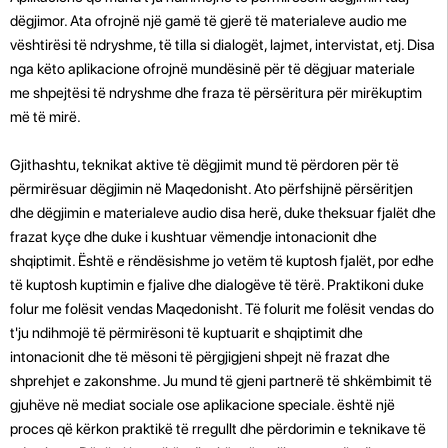
dëgjimor. Ata ofrojnë një gamë të gjerë të materialeve audio me
vështirësi të ndryshme, të tilla si dialogët, lajmet, intervistat, etj. Disa
nga këto aplikacione ofrojnë mundësinë për të dëgjuar materiale
me shpejtësi të ndryshme dhe fraza të përsëritura për mirëkuptim
më të mirë.
Gjithashtu, teknikat aktive të dëgjimit mund të përdoren për të
përmirësuar dëgjimin në Maqedonisht. Ato përfshijnë përsëritjen
dhe dëgjimin e materialeve audio disa herë, duke theksuar fjalët dhe
frazat kyçe dhe duke i kushtuar vëmendje intonacionit dhe
shqiptimit. Është e rëndësishme jo vetëm të kuptosh fjalët, por edhe
të kuptosh kuptimin e fjalive dhe dialogëve të tërë. Praktikoni duke
folur me folësit vendas Maqedonisht. Të folurit me folësit vendas do
t'ju ndihmojë të përmirësoni të kuptuarit e shqiptimit dhe
intonacionit dhe të mësoni të përgjigjeni shpejt në frazat dhe
shprehjet e zakonshme. Ju mund të gjeni partnerë të shkëmbimit të
gjuhëve në mediat sociale ose aplikacione speciale. është një
proces që kërkon praktikë të rregullt dhe përdorimin e teknikave të