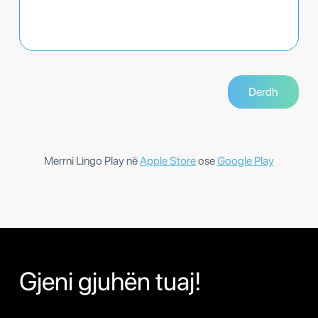
Merrni Lingo Play në
Apple Store
ose
Google Play
Gjeni gjuhën tuaj!