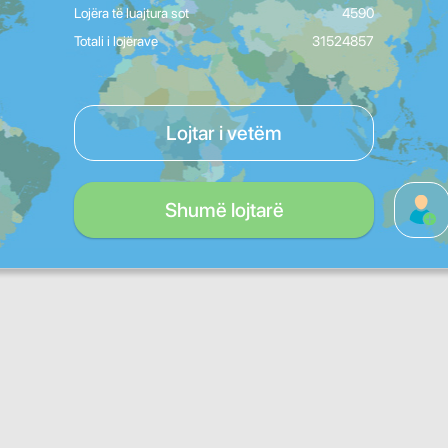
Lojëra të luajtura sot
4590
Totali i lojërave
31524857
Lojtar i vetëm
Shumë lojtarë