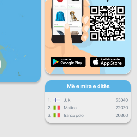
Pre
Shtu
Die
Progresi i përditshëm
Progresi mujor
Certifikatë
Progresi i përgjithshëm
Më e mira e ditës
1.
J. K
53340
2.
Matteo
22070
3.
franco polo
20360