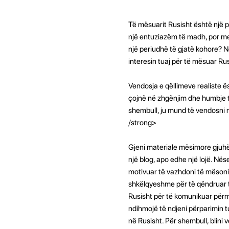
Të mësuarit Rusisht është një 
një entuziazëm të madh, por me 
një periudhë të gjatë kohore? Në
interesin tuaj për të mësuar Rus
Vendosja e qëllimeve realiste ë
çojnë në zhgënjim dhe humbje të
shembull, ju mund të vendosni një
/strong>
Gjeni materiale mësimore gjuhësor
një blog, apo edhe një lojë. Në
motivuar të vazhdoni të mësoni
shkëlqyeshme për të qëndruar t
Rusisht për të komunikuar përme
ndihmojë të ndjeni përparimin tu
në Rusisht. Për shembull, blini v