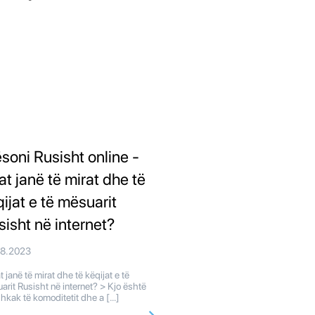
soni Rusisht online -
at janë të mirat dhe të
qijat e të mësuarit
sisht në internet?
08.2023
 janë të mirat dhe të këqijat e të
arit Rusisht në internet? > Kjo është
shkak të komoditetit dhe a […]