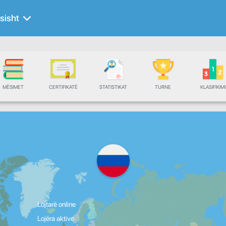
sisht
MËSIMET
CERTIFIKATË
STATISTIKAT
TURNE
KLASIFIKIMI
Lojtarë online
Lojëra aktive