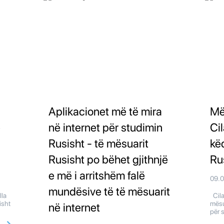
Aplikacionet më të mira
Më
ë
në internet për studimin
Cil
Rusisht - të mësuarit
kë
Rusisht po bëhet gjithnjë
Ru
e më i arritshëm falë
09.
mundësive të të mësuarit
lla
Cilat
isht
mësu
në internet
për 