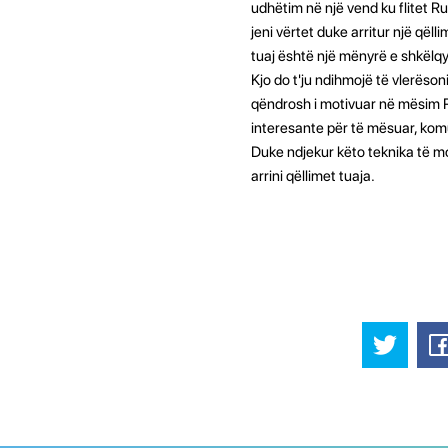
udhëtim në një vend ku flitet Ru
jeni vërtet duke arritur një qël
tuaj është një mënyrë e shkëlqy
Kjo do t'ju ndihmojë të vlerëso
qëndrosh i motivuar në mësim Ru
interesante për të mësuar, kom
Duke ndjekur këto teknika të mo
arrini qëllimet tuaja.