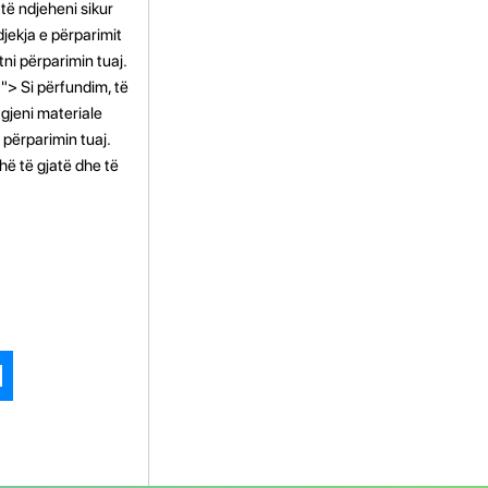
 të ndjeheni sikur
djekja e përparimit
ni përparimin tuaj.
"> Si përfundim, të
gjeni materiale
përparimin tuaj.
hë të gjatë dhe të