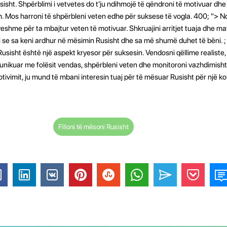
sisht. Shpërblimi i vetvetes do t'ju ndihmojë të qëndroni të motivuar dhe
lim. Mos harroni të shpërbleni veten edhe për suksese të vogla. 400; "> N
eshme për ta mbajtur veten të motivuar. Shkruajini arritjet tuaja dhe mat
ni se sa keni ardhur në mësimin Rusisht dhe sa më shumë duhet të bëni. ; 
sisht është një aspekt kryesor për suksesin. Vendosni qëllime realiste, 
unikuar me folësit vendas, shpërbleni veten dhe monitoroni vazhdimisht 
tivimit, ju mund të mbani interesin tuaj për të mësuar Rusisht për një ko
Filloni të mësoni Rusisht