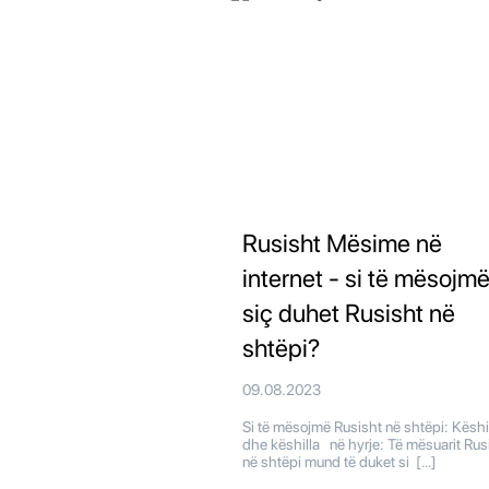
Rusisht Mësime në
internet - si të mësojm
siç duhet Rusisht në
shtëpi?
09.08.2023
Si të mësojmë Rusisht në shtëpi: Këshi
dhe këshilla në hyrje: Të mësuarit Rus
në shtëpi mund të duket si […]