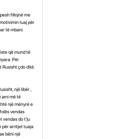
pesh fillojnë me
motivimin tuaj për
uar të mbani
liste që mund të
rpara. Për
ë Rusisht çdo ditë.
sisht, një libër ,
 jeni më të
shtë një mënyrë e
 folës vendas
t vendas do t'ju
për arritjet tuaja
ose bëni një