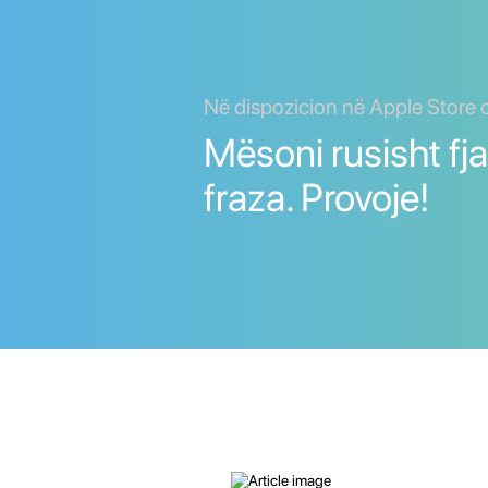
Në dispozicion në Apple Store 
Mësoni rusisht fj
fraza. Provoje!