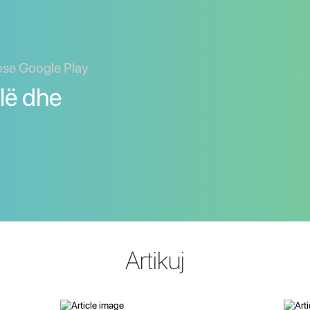
ose Google Play
alë dhe
Artikuj