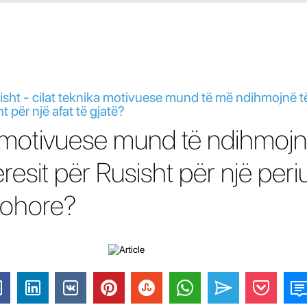
isht - cilat teknika motivuese mund të më ndihmojnë të
t për një afat të gjatë?
a motivuese mund të ndihmoj
teresit për Rusisht për një per
kohore?