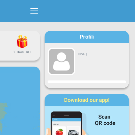
Profili
30 DAYS FREE
Nivel
|
Progresi
Hën
Mar
Mër
Enj