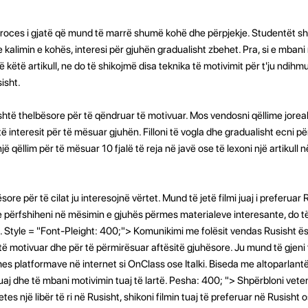
proces i gjatë që mund të marrë shumë kohë dhe përpjekje. Studentët sh
kalimin e kohës, interesi për gjuhën gradualisht zbehet. Pra, si e mbani 
 këtë artikull, ne do të shikojmë disa teknika të motivimit për t'ju ndihm
isht.
shtë thelbësore për të qëndruar të motivuar. Mos vendosni qëllime jorea
 interesit për të mësuar gjuhën. Filloni të vogla dhe gradualisht ecni pë
 qëllim për të mësuar 10 fjalë të reja në javë ose të lexoni një artikull n
e për të cilat ju interesojnë vërtet. Mund të jetë filmi juaj i preferuar Ru
se përfshiheni në mësimin e gjuhës përmes materialeve interesante, do të
. Style = "Font-Pleight: 400;"> Komunikimi me folësit vendas Rusisht ë
ë motivuar dhe për të përmirësuar aftësitë gjuhësore. Ju mund të gjeni
s platformave në internet si OnClass ose Italki. Biseda me altoparlantë
aj dhe të mbani motivimin tuaj të lartë. Pesha: 400; "> Shpërbloni veten 
etes një libër të ri në Rusisht, shikoni filmin tuaj të preferuar në Rusisht 