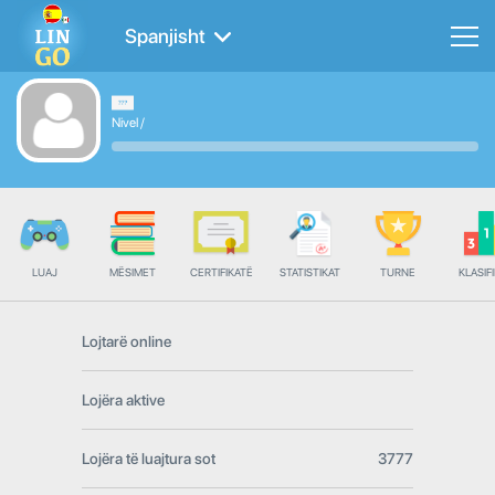
Spanjisht
Nivel
/
LUAJ
MËSIMET
CERTIFIKATË
STATISTIKAT
TURNE
KLASIFI
Lojtarë online
Lojëra aktive
Lojëra të luajtura sot
3777