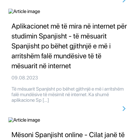
Aplikacionet më të mira në internet për
studimin Spanjisht - të mësuarit
Spanjisht po bëhet gjithnjë e më i
arritshëm falë mundësive të të
mësuarit në internet
09.08.2023
Të mësuarit Spanjisht po bëhet gjithnjë e më i arritshëm
falë mundësive të mësimit në internet. Ka shumë
aplikacione Sp […]
Mësoni Spanjisht online - Cilat janë të