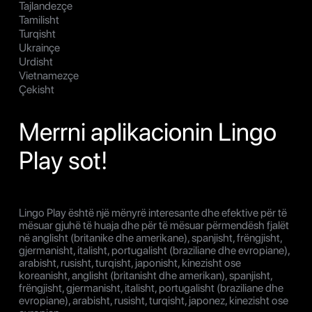
Tajlandezçe
Tamilisht
Turqisht
Ukrainçe
Urdisht
Vietnamezçe
Çekisht
Merrni aplikacionin Lingo
Play sot!
Lingo Play është një mënyrë interesante dhe efektive për të
mësuar gjuhë të huaja dhe për të mësuar përmendësh fjalët
në anglisht (britanike dhe amerikane), spanjisht, frëngjisht,
gjermanisht, italisht, portugalisht (braziliane dhe evropiane),
arabisht, rusisht, turqisht, japonisht, kinezisht ose
koreanisht, anglisht (britanisht dhe amerikan), spanjisht,
frëngjisht, gjermanisht, italisht, portugalisht (braziliane dhe
evropiane), arabisht, rusisht, turqisht, japonez, kinezisht ose