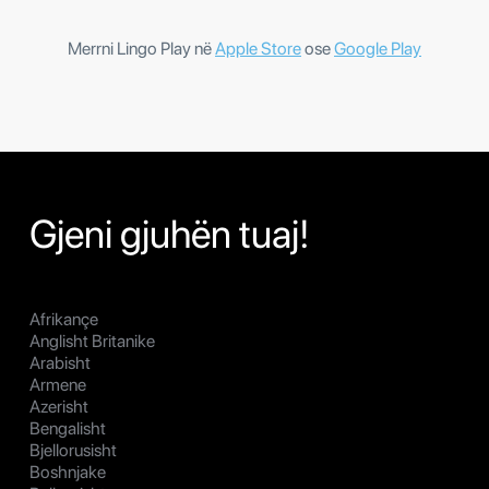
Merrni Lingo Play në
Apple Store
ose
Google Play
Gjeni gjuhën tuaj!
Afrikançe
Anglisht Britanike
Arabisht
Armene
Azerisht
Bengalisht
Bjellorusisht
Boshnjake