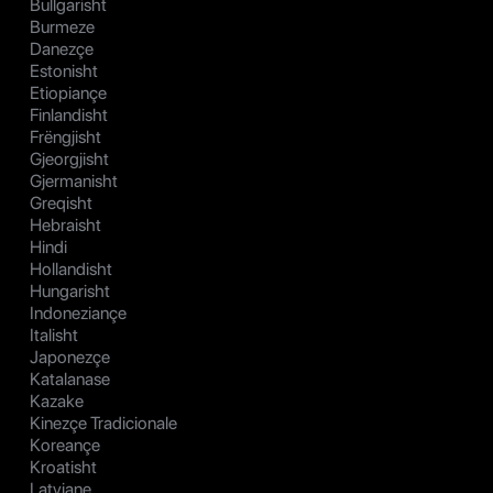
Bullgarisht
Burmeze
Danezçe
Estonisht
Etiopiançe
Finlandisht
Frëngjisht
Gjeorgjisht
Gjermanisht
Greqisht
Hebraisht
Hindi
Hollandisht
Hungarisht
Indoneziançe
Italisht
Japonezçe
Katalanase
Kazake
Kinezçe Tradicionale
Koreançe
Kroatisht
Latviane