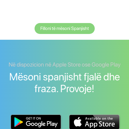
Filloni të mësoni Spanjisht
Në dispozicion në Apple Store ose Google Play
Mësoni spanjisht fjalë dhe
fraza. Provoje!