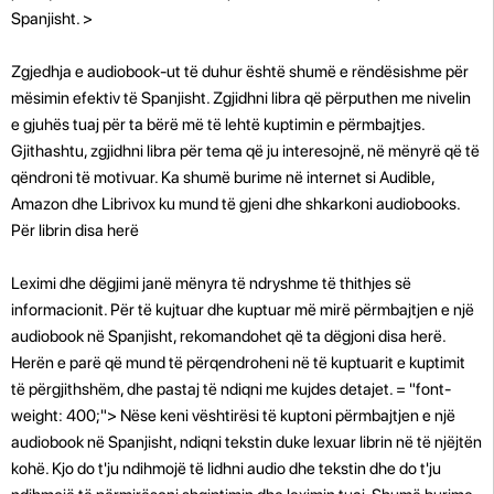
Spanjisht. >
Zgjedhja e audiobook-ut të duhur është shumë e rëndësishme për
mësimin efektiv të Spanjisht. Zgjidhni libra që përputhen me nivelin
e gjuhës tuaj për ta bërë më të lehtë kuptimin e përmbajtjes.
Gjithashtu, zgjidhni libra për tema që ju interesojnë, në mënyrë që të
qëndroni të motivuar. Ka shumë burime në internet si Audible,
Amazon dhe Librivox ku mund të gjeni dhe shkarkoni audiobooks.
Për librin disa herë
Leximi dhe dëgjimi janë mënyra të ndryshme të thithjes së
informacionit. Për të kujtuar dhe kuptuar më mirë përmbajtjen e një
audiobook në Spanjisht, rekomandohet që ta dëgjoni disa herë.
Herën e parë që mund të përqendroheni në të kuptuarit e kuptimit
të përgjithshëm, dhe pastaj të ndiqni me kujdes detajet. = "font-
weight: 400;"> Nëse keni vështirësi të kuptoni përmbajtjen e një
audiobook në Spanjisht, ndiqni tekstin duke lexuar librin në të njëjtën
kohë. Kjo do t'ju ndihmojë të lidhni audio dhe tekstin dhe do t'ju