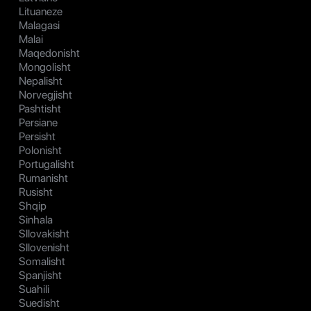
Lituaneze
Malagasi
Malai
Maqedonisht
Mongolisht
Nepalisht
Norvegjisht
Pashtisht
Persiane
Persisht
Polonisht
Portugalisht
Rumanisht
Rusisht
Shqip
Sinhala
Sllovakisht
Sllovenisht
Somalisht
Spanjisht
Suahili
Suedisht