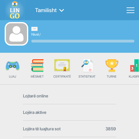
Tamilisht
Nivel
/
LUAJ
MËSIMET
CERTIFIKATË
STATISTIKAT
TURNE
KLASIFI
Lojtarë online
Lojëra aktive
Lojëra të luajtura sot
3859