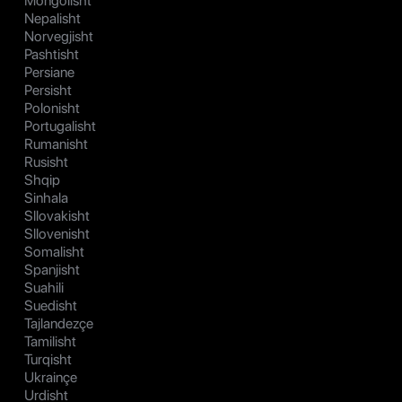
Mongolisht
Nepalisht
Norvegjisht
Pashtisht
Persiane
Persisht
Polonisht
Portugalisht
Rumanisht
Rusisht
Shqip
Sinhala
Sllovakisht
Sllovenisht
Somalisht
Spanjisht
Suahili
Suedisht
Tajlandezçe
Tamilisht
Turqisht
Ukrainçe
Urdisht