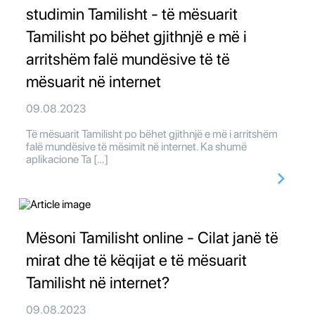
studimin Tamilisht - të mësuarit
Tamilisht po bëhet gjithnjë e më i
arritshëm falë mundësive të të
mësuarit në internet
09.08.2023
Të mësuarit Tamilisht po bëhet gjithnjë e më i arritshëm
falë mundësive të mësimit në internet. Ka shumë
aplikacione Ta […]
Mësoni Tamilisht online - Cilat janë të
mirat dhe të këqijat e të mësuarit
Tamilisht në internet?
09.08.2023