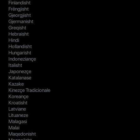
Finlandisht
Frëngjisht
Gjeorgjisht
Gjermanisht
Greqisht
Hebraisht
Hindi
Hollandisht
Hungarisht
Indoneziançe
Italisht
Japonezçe
Katalanase
Kazake
Kinezçe Tradicionale
Koreançe
Kroatisht
Latviane
Lituaneze
Malagasi
Malai
Maqedonisht