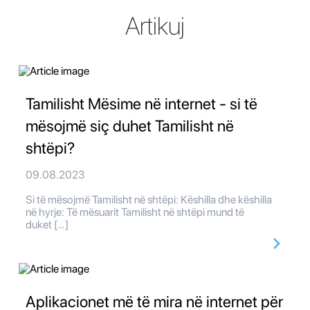
Artikuj
Tamilisht Mësime në internet - si të
mësojmë siç duhet Tamilisht në
shtëpi?
09.08.2023
Si të mësojmë Tamilisht në shtëpi: Këshilla dhe këshilla
në hyrje: Të mësuarit Tamilisht në shtëpi mund të
duket […]
Aplikacionet më të mira në internet për