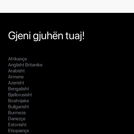
Gjeni gjuhën tuaj!
Afrikançe
Anglisht Britanike
Arabisht
Armene
Azerisht
Bengalisht
Bjellorusisht
Boshnjake
Bullgarisht
Burmeze
Danezçe
Estonisht
Etiopiançe