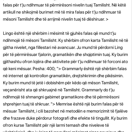
falas për t'ju ndihmuar të përmirësoni nivelin tuaj Tamilisht. Në këtë
artikull ne shikojmë burimet më të mira falas për t'ju ndihmuar të
mësoni Tamilisht dhe të arrijmë nivelin tuaj të dëshiruar. >
Lingo është një shërbim i mësimit të gjuhës falas që mund t'ju
ndihmojë të mësoni Tamilisht. Ky shërbim ofron karta Tamilisht në të
gjitha nivelet, nga fillestari në avancuar. Ju mund të përdorni Ling
për të përmirësuar fjalorin, gramatikën dhe shqiptimin tuaj. Ky burim
gjithashtu ofron lojëra dhe aktivitete për t'ju ndihmuar të forconi ato
që keni mësuar. Pesha: 400; "> Grammarly është një shërbim falas
në internet që kontrollon gramatikën, drejtshkrimin dhe pikësimin.
Ky burim mund të jetë i dobishëm për këdo që mëson Tamilisht,
veçanërisht ata që shkruajnë në Tamilisht. Grammarly do t'ju
ndihmojë të shmangni gabimet gramatikore dhe të përmirësoni
shprehjen tuaj të shkruar. "> Memrise është një burim falas për të
mësuar Tamilisht, i cili bazohet në metodën e memorizimit të fjalëve
dhe frazave duke përdorur fotografi dhe efekte të tingullit. Ky burim
ofron kurse Tamilisht për një larmi temash dhe niveleve të