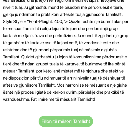
vështirësisë, dhe ju lejon të rregulloni mësimet sipas nevojave dhe
nivelit tuaj. Ju gjithashtu mund të bisedoni me përdoruesit e tjerë,
gjë që ju ndihmon të praktikoni aftësitë tuaja gjuhësore Tamilisht.
Style Style = "Font-Pleight: 400;"> Quizlet është një burim falas për
të mësuar Tamilisht i cili ju lejon të krijoni dhe përdorni një grup
kartash me fjalë, fraza dhe përkufizime. Ju mund të zgjidhni një grup
të gatshëm të kartave ose të krijoni vetë, të vendosni teste dhe
ushtrime dhe të gjurmoni përparimin tuaj në mësimin e gjuhës
Tamilisht. Quizlet gjithashtu ju lejon të komunikoni me përdoruesit e
tjerë dhe të ndani grupet tuaja të kartave. të burimeve të lira për të
mësuar Tamilisht, por këto janë mjetet më të njohura dhe efektive
në dispozicion për t'ju ndihmuar të arrini nivelin tuaj të dëshiruar të
aftësive gjuhësore Tamilisht. Mos harroni se të mësuarit e një gjuhe
është një proces i gjatë që kërkon durim, përpjekje dhe praktikë të
vazhdueshme. Fat i mirë me të mësuarit Tamilisht!
Filloni të mësoni Tamilisht