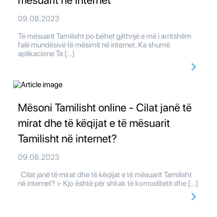
mësuarit në internet
09.08.2023
Të mësuarit Tamilisht po bëhet gjithnjë e më i arritshëm
falë mundësive të mësimit në internet. Ka shumë
aplikacione Ta […]
Mësoni Tamilisht online - Cilat janë të
mirat dhe të këqijat e të mësuarit
Tamilisht në internet?
09.08.2023
Cilat janë të mirat dhe të këqijat e të mësuarit Tamilisht
në internet? > Kjo është për shkak të komoditetit dhe […]