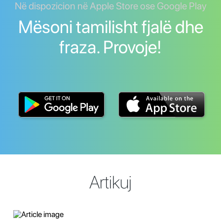
Në dispozicion në Apple Store ose Google Play
Mësoni tamilisht fjalë dhe
fraza. Provoje!
Artikuj