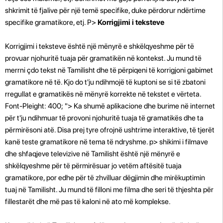
shkrimit të fjalive për një temë specifike, duke përdorur ndërtime
specifike gramatikore, etj. P>
Korrigjimi i teksteve
Korrigjimi i teksteve është një mënyrë e shkëlqyeshme për të
provuar njohuritë tuaja për gramatikën në kontekst. Ju mund të
merrni çdo tekst në Tamilisht dhe të përpiqeni të korrigjoni gabimet
gramatikore në të. Kjo do t'ju ndihmojë të kuptoni se si të zbatoni
rregullat e gramatikës në mënyrë korrekte në tekstet e vërteta.
Font-Pleight: 400; "> Ka shumë aplikacione dhe burime në internet
për t'ju ndihmuar të provoni njohuritë tuaja të gramatikës dhe ta
përmirësoni atë. Disa prej tyre ofrojnë ushtrime interaktive, të tjerët
kanë teste gramatikore në tema të ndryshme. p>
shikimi i filmave
dhe shfaqjeve televizive në Tamilisht është një mënyrë e
shkëlqyeshme për të përmirësuar jo vetëm aftësitë tuaja
gramatikore, por edhe për të zhvilluar dëgjimin dhe mirëkuptimin
tuaj në Tamilisht. Ju mund të filloni me filma dhe seri të thjeshta për
fillestarët dhe më pas të kaloni në ato më komplekse.