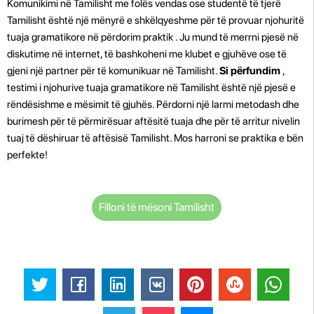
Komunikimi në Tamilisht me folës vendas ose studentë të tjerë
Tamilisht është një mënyrë e shkëlqyeshme për të provuar njohuritë
tuaja gramatikore në përdorim praktik . Ju mund të merrni pjesë në
diskutime në internet, të bashkoheni me klubet e gjuhëve ose të
gjeni një partner për të komunikuar në Tamilisht.
Si përfundim
,
testimi i njohurive tuaja gramatikore në Tamilisht është një pjesë e
rëndësishme e mësimit të gjuhës. Përdorni një larmi metodash dhe
burimesh për të përmirësuar aftësitë tuaja dhe për të arritur nivelin
tuaj të dëshiruar të aftësisë Tamilisht. Mos harroni se praktika e bën
perfekte!
Filloni të mësoni Tamilisht