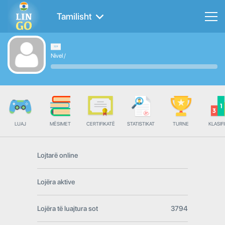
Tamilisht
Nivel
/
LUAJ
MËSIMET
CERTIFIKATË
STATISTIKAT
TURNE
KLASIFI
Lojtarë online
Lojëra aktive
Lojëra të luajtura sot
3794