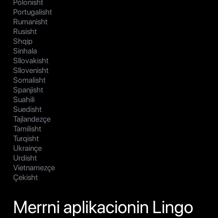
Polonisht
Portugalisht
Rumanisht
Rusisht
Shqip
Sinhala
Sllovakisht
Sllovenisht
Somalisht
Spanjisht
Suahili
Suedisht
Tajlandezçe
Tamilisht
Turqisht
Ukrainçe
Urdisht
Vietnamezçe
Çekisht
Merrni aplikacionin Lingo