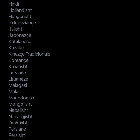
Hindi
Hollandisht
Hungarisht
Indoneziançe
Italisht
Japonezçe
Katalanase
Kazake
Kinezçe Tradicionale
Koreançe
Kroatisht
Latviane
Lituaneze
Malagasi
Malai
Maqedonisht
Mongolisht
Nepalisht
Norvegjisht
Pashtisht
Persiane
Persisht