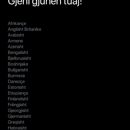
Gjeni gjuhën tuaj!
Afrikançe
Anglisht Britanike
Arabisht
Armene
Azerisht
Bengalisht
Bjellorusisht
Boshnjake
Bullgarisht
Burmeze
Danezçe
Estonisht
Etiopiançe
Finlandisht
Frëngjisht
Gjeorgjisht
Gjermanisht
Greqisht
Hebraisht