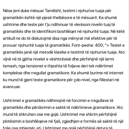
Nëse jeni duke mësuar Tamilisht, testimi i njohurive tuaja për
gramatikën është një pjesë thelbësore e të mësuarit. Ka shumë
ushtrime dhe teste për t'ju ndihmuar të vlerësoni nivelin tuaj të
gramatikës dhe të identifikoni boshllëqet në njohuritë tuaja. Në këtë
artikull ne do të diskutojmë disa nga mënyrat më efektive për të
provuar njohuritë tuaja të gramatikës. Font-pesha: 400; "> Testet e
gramatikës janë një metodë klasike e testimit të njohurive tuaja. Ato
vijnë në të gjitha nivelet e vështirësisë dhe përfshijnë një larmi
temash, nga tensionet e thjeshta të foljeve deri tek ndërtimet
komplekse dhe rregullat gramatikore. Ka shumë burime në internet
ku mund të gjeni teste gramatikore për çdo nivel, nga fillestari në
avancuar.
Ushtrimet e gramatikës ndihmojnë në forcimin e rregullave të
gramatikës dhe përdorimin e saktë të ndërtimeve gramatikore. Ato
mund të shkruhen ose me gojë. Ushtrimet me shkrim përfshijnë
plotësimin e boshllëqeve në fjali, zgjedhjen e formës së saktë të një
folje ose mbiemër, etj. Ushtrimet me gojë përfshijnë detyra të