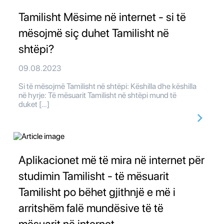
Tamilisht Mësime në internet - si të
mësojmë siç duhet Tamilisht në
shtëpi?
09.08.2023
Si të mësojmë Tamilisht në shtëpi: Këshilla dhe këshilla
në hyrje: Të mësuarit Tamilisht në shtëpi mund të
duket […]
Aplikacionet më të mira në internet për
studimin Tamilisht - të mësuarit
Tamilisht po bëhet gjithnjë e më i
arritshëm falë mundësive të të