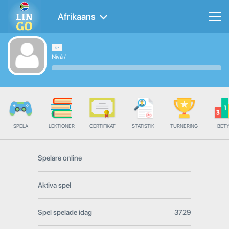
Afrikaans
Nivå
/
SPELA
LEKTIONER
CERTIFIKAT
STATISTIK
TURNERING
BET
Spelare online
Aktiva spel
Spel spelade idag
3729