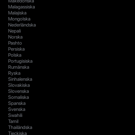
Makedonska
Malagassiska
Malajiska
Mongolska
Nederländska
Nepali
Norska
Pashto
Persiska
Polska
Portugisiska
Rumänska
Ryska
Sinhalenska
Slovakiska
Slovenska
Somaliska
Spanska
Svenska
Swahili
Tamil
Thailändska
Tjeckiska