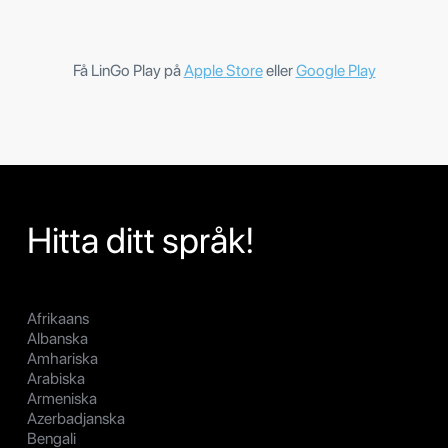
Få LinGo Play på
Apple Store
eller
Google Play
Hitta ditt språk!
Afrikaans
Albanska
Amhariska
Arabiska
Armeniska
Azerbadjanska
Bengali