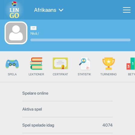
Afrikaans
Nivå
/
SPELA
LEKTIONER
CERTIFIKAT
STATISTIK
TURNERING
BET
Spelare online
Aktiva spel
Spel spelade idag
4074