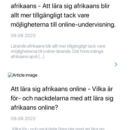
afrikaans - Att lära sig afrikaans blir
allt mer tillgängligt tack vare
möjligheterna till online-undervisning.
09.08.2023
Lärande afrikaans blir allt mer tillgängligt tack vare
möjligheterna till online-lärande. Det finns många
afrikaans språ […]
Att lära sig afrikaans online - Vilka är
för- och nackdelarna med att lära sig
afrikaans online?
09.08.2023
Vilka för- och nackdelar finns det med att lära sig