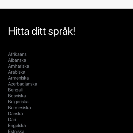
Hitta ditt språk!
Afrikaans
Albanska
Amhariska
Arabiska
Armeniska
Azerbadjanska
Bengali
Bosniska
Bulgariska
Burmesiska
Danska
Dari
Engelska
Estniska