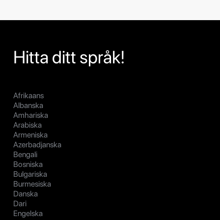
Hitta ditt språk!
Afrikaans
Albanska
Amhariska
Arabiska
Armeniska
Azerbadjanska
Bengali
Bosniska
Bulgariska
Burmesiska
Danska
Dari
Engelska