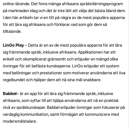
online-lärande. Det finns många afrikaans språkinlärningsprogram
på marknaden idag och det är inte lätt att välja det bästa bland dem.
I den här artikeln tar vi en titt på några av de mest populära apparna
för att lära sig afrikaans och förklarar vad som gör dem så
tilltalande.
LinGo Play
– Detta är en av de mest populära apparna för att lära
sig främmande språk, inklusive afrikaans. Applikationen har ett
enkelt och okomplicerat gränssnitt och erbjuder en mängd olika
övningar för att befästa kunskaperna. LinGo erbjuder ett system
med belöningar och prestationer som motiverar användarna att öva
regelbundet och hjälper dem att nå sina mål snabbare.
Babbel
– är en app för att lära sig främmande språk, inklusive
afrikaans, som syftar till att hjälpa användarna att nå en praktisk
nivå av språkkunskaper. Babbel erbjuder övningar som fokuserar på
vardaglig kommunikation, samt förmågan att kommunicera med
modersmålstalare.