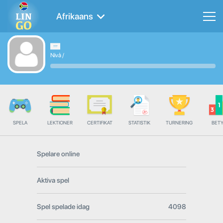
Afrikaans
Nivå
/
SPELA
LEKTIONER
CERTIFIKAT
STATISTIK
TURNERING
BET
Spelare online
Aktiva spel
Spel spelade idag
4098