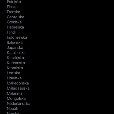
Estniska
Finska
Franska
Georgiska
Grekiska
Hebreiska
Hindi
Indonesiska
Italienska
Japanska
Katalanska
Kazakiska
Koreanska
Kroatiska
Lettiska
Litauiska
Makedonska
Malagassiska
Malajiska
Mongolska
Nederländska
Nepali
Norska