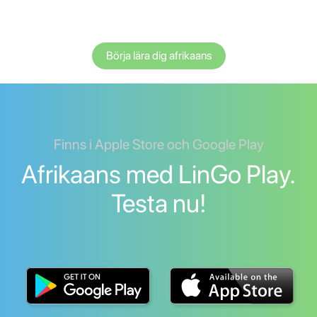
Börja lära dig afrikaans
Finns i Apple Store och Google Play
Afrikaans med LinGo Play.
Testa nu!