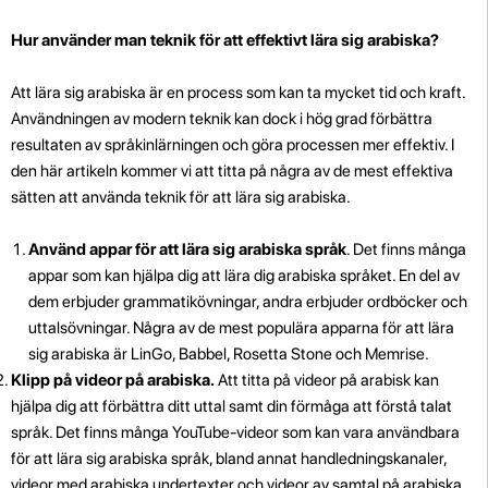
Hur använder man teknik för att effektivt lära sig arabiska?
Att lära sig arabiska är en process som kan ta mycket tid och kraft.
Användningen av modern teknik kan dock i hög grad förbättra
resultaten av språkinlärningen och göra processen mer effektiv. I
den här artikeln kommer vi att titta på några av de mest effektiva
sätten att använda teknik för att lära sig arabiska.
Använd appar för att lära sig arabiska språk
. Det finns många
appar som kan hjälpa dig att lära dig arabiska språket. En del av
dem erbjuder grammatikövningar, andra erbjuder ordböcker och
uttalsövningar. Några av de mest populära apparna för att lära
sig arabiska är LinGo, Babbel, Rosetta Stone och Memrise.
Klipp på videor på arabiska.
Att titta på videor på arabisk kan
hjälpa dig att förbättra ditt uttal samt din förmåga att förstå talat
språk. Det finns många YouTube-videor som kan vara användbara
för att lära sig arabiska språk, bland annat handledningskanaler,
videor med arabiska undertexter och videor av samtal på arabiska.