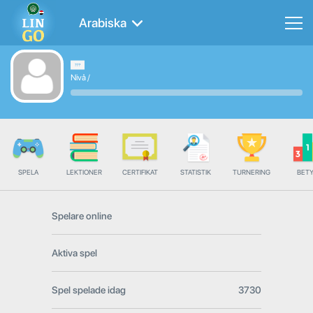
Arabiska
Nivå
/
SPELA
LEKTIONER
CERTIFIKAT
STATISTIK
TURNERING
BET
Spelare online
Aktiva spel
Spel spelade idag
3730