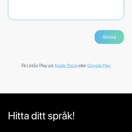
Få LinGo Play på
Apple Store
eller
Google Play
Hitta ditt språk!