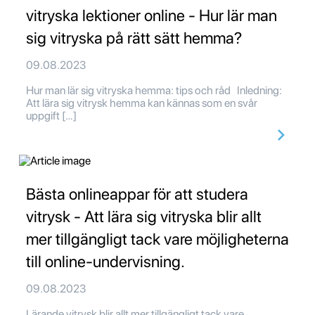
vitryska lektioner online - Hur lär man
sig vitryska på rätt sätt hemma?
09.08.2023
Hur man lär sig vitryska hemma: tips och råd Inledning:
Att lära sig vitrysk hemma kan kännas som en svår
uppgift […]
Bästa onlineappar för att studera
vitrysk - Att lära sig vitryska blir allt
mer tillgängligt tack vare möjligheterna
till online-undervisning.
09.08.2023
Lärande vitrysk blir allt mer tillgängligt tack vare