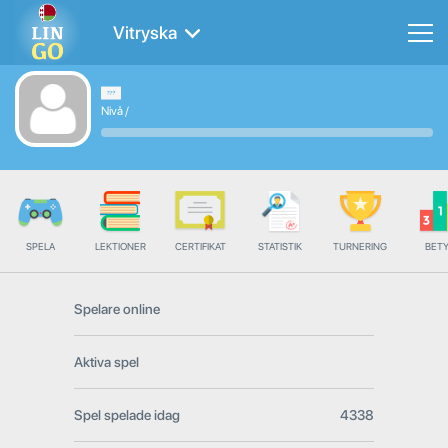
Vitryska
Nivå
/
SPELA
LEKTIONER
CERTIFIKAT
STATISTIK
TURNERING
BET
Spelare online
Aktiva spel
Spel spelade idag
4338