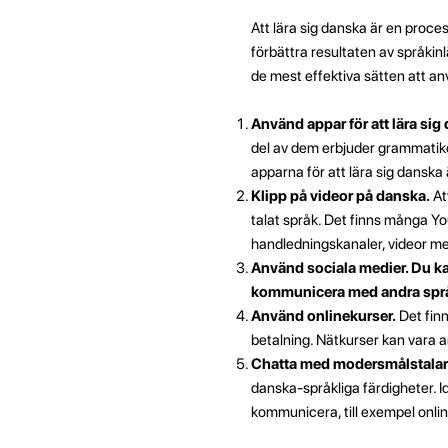
Att lära sig danska är en proc
förbättra resultaten av språkinl
de mest effektiva sätten att anv
Använd appar för att lära sig
del av dem erbjuder grammatikö
apparna för att lära sig dansk
Klipp på videor på danska.
Att
talat språk. Det finns många Y
handledningskanaler, videor me
Använd sociala medier. Du kan
kommunicera med andra språk
Använd onlinekurser.
Det finn
betalning. Nätkurser kan vara an
Chatta med modersmålstalar
danska-språkliga färdigheter. I
kommunicera, till exempel onli