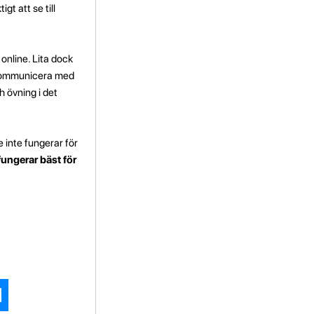
t att se till
 online. Lita dock
n, kommunicera med
h övning i det
e inte fungerar för
fungerar bäst för