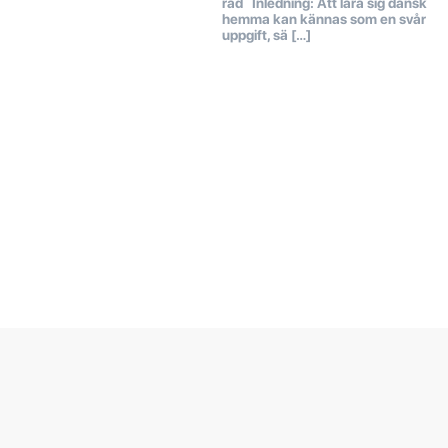
råd Inledning: Att lära sig dansk
hemma kan kännas som en svår
uppgift, sä […]