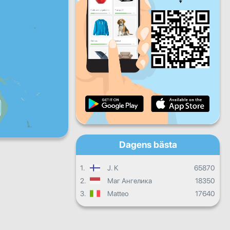
Fre
Lör
Sön
Dagliga framsteg
Månatliga framsteg
Certifikat
Sammanlagda framsteg
Dagens bästa
1.
J. K
65870
2.
Маг Ангелика
18350
3.
Matteo
17640