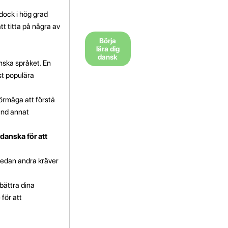
dock i hög grad
tt titta på några av
Börja
lära dig
dansk
anska språket. En
st populära
 förmåga att förstå
and annat
danska för att
 medan andra kräver
bättra dina
för att