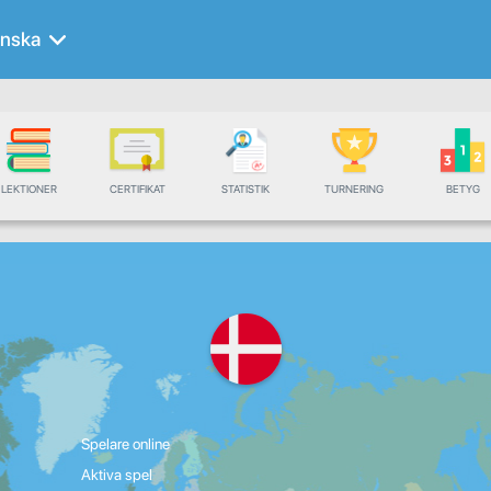
nska
LEKTIONER
CERTIFIKAT
STATISTIK
TURNERING
BETYG
Spelare online
Aktiva spel