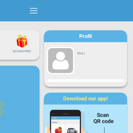
Profil
30 DAYS FREE
Nivå
|
Framsteg
Mån
Tis
Ons
Tor