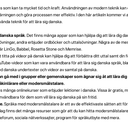
ess som kan ta mycket tid och kraft. Användningen av modern teknik kan 
ärningen och göra processen mer effektiv. I den här artikeln kommer vi a
ända teknik för att lära sig danska.
 danska språk
. Det finns många appar som kan hjälpa dig att lära dig d
vningar, andra erbjuder ordböcker och uttalsövningar. Några av de me
a är LinGo, Babbel, Rosetta Stone och Memrise.
 titta på videor på dansk kan hjälpa dig att förbättra ditt uttal samt din
ouTube-videor som kan vara användbara för att lära sig danska språk, bl
d danska undertexter och videor av samtal på danska.
 gå med i grupper eller gemenskaper som ägnar sig åt att lära dig 
inlärare eller modersmålstalare.
s många onlinekurser som erbjuder lektioner i danska. Vissa är gratis,
vändbara för dem som vill lära sig danska på sin fritid.
e.
Språka med modersmålstalare är ett av de effektivaste sätten att för
dag finns det många resurser som gör att du kan hitta modersmålstalare 
neforum, sociala nätverkssajter, program för språkutbyte med mera.