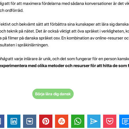
håg
att för att maximera fördelarna med sådana konversationer är det viktig
och ordförråd.
fektivt och bekvämt sätt att förbättra sina kunskaper att lära sig danska
 och teknik på nätet. Det är också viktigt att öva språket i verklighete
a på filmer på danska språket osv. En kombination av online-resurser oc
esultaten i språkinlärningen.
ihåg
att varje inlärare är unik, och det som fungerar för en person kansk
t experimentera med olika metoder och resurser för att hitta de som 
Börja lära dig dansk