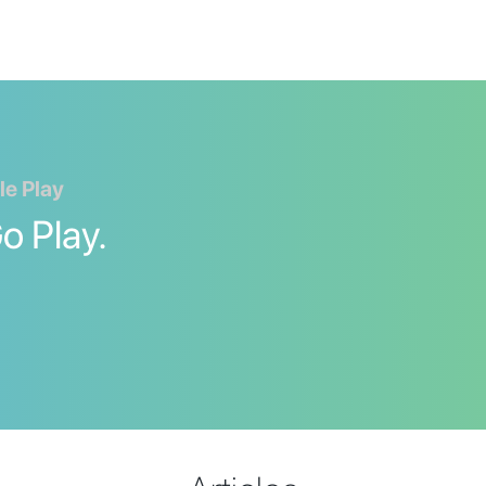
le Play
 Play.