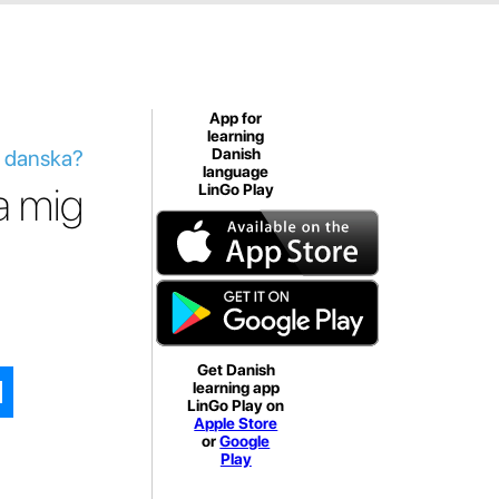
App for
learning
ig danska?
Danish
language
ra mig
LinGo Play
Get Danish
learning app
LinGo Play on
Apple Store
or
Google
Play