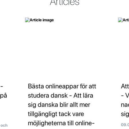
Articles
 -
Bästa onlineappar för att
At
 på
studera dansk - Att lära
- V
sig danska blir allt mer
na
tillgängligt tack vare
si
möjligheterna till online-
09.
 och