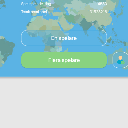
Spel spelade idag
4580
Totalt antal spel
31523216
En spelare
Flera spelare