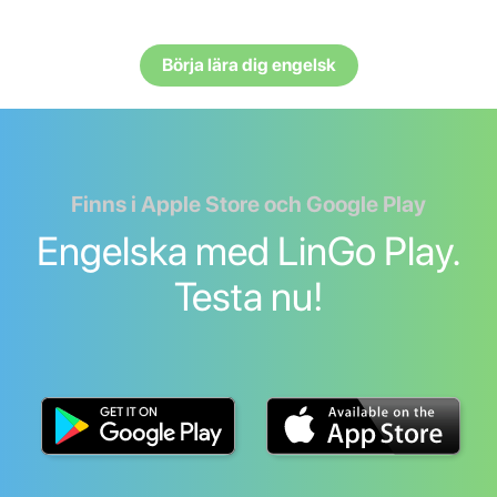
Börja lära dig engelsk
Finns i Apple Store och Google Play
Engelska med LinGo Play.
Testa nu!