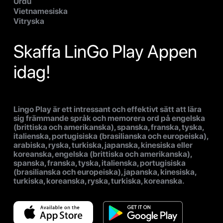
Urdu
Vietnamesiska
Vitryska
Skaffa LinGo Play Appen
idag!
Lingo Play är ett intressant och effektivt sätt att lära
sig främmande språk och memorera ord på engelska
(brittiska och amerikanska), spanska, franska, tyska,
italienska, portugisiska (brasilianska och europeiska),
arabiska, ryska, turkiska, japanska, kinesiska eller
koreanska, engelska (brittiska och amerikanska),
spanska, franska, tyska, italienska, portugisiska
(brasilianska och europeiska), japanska, kinesiska,
turkiska, koreanska, ryska, turkiska, koreanska.