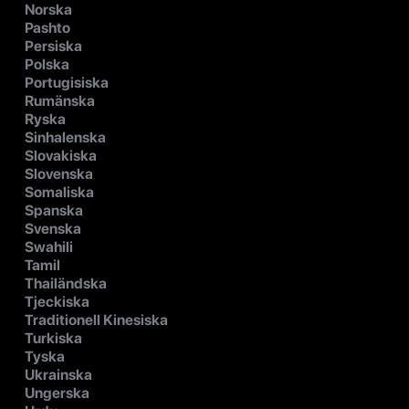
Norska
Pashto
Persiska
Polska
Portugisiska
Rumänska
Ryska
Sinhalenska
Slovakiska
Slovenska
Somaliska
Spanska
Svenska
Swahili
Tamil
Thailändska
Tjeckiska
Traditionell Kinesiska
Turkiska
Tyska
Ukrainska
Ungerska