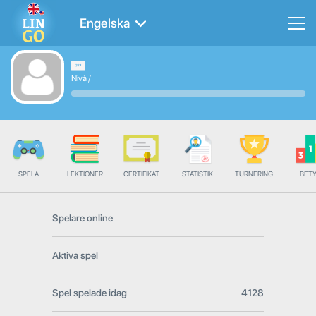
Engelska
Nivå
/
SPELA
LEKTIONER
CERTIFIKAT
STATISTIK
TURNERING
BET
Spelare online
Aktiva spel
Spel spelade idag
4128