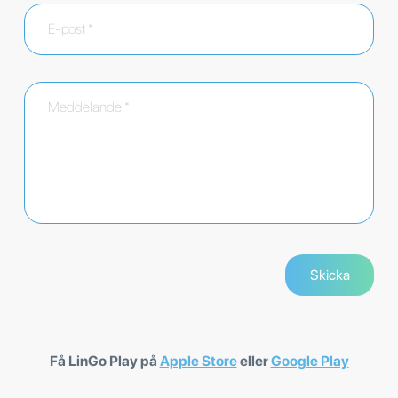
Få LinGo Play på
Apple Store
eller
Google Play