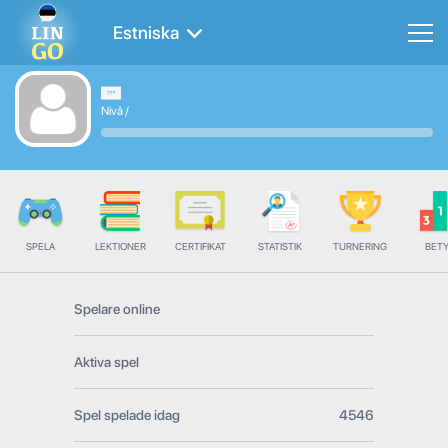
Estniska
Nivå
/
SPELA
LEKTIONER
CERTIFIKAT
STATISTIK
TURNERING
BET
Spelare online
Aktiva spel
Spel spelade idag
4546