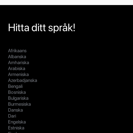
Hitta ditt språk!
Afrikaans
Albanska
Amhariska
Arabiska
Armeniska
Azerbadjanska
Bengali
Bosniska
Bulgariska
Burmesiska
Danska
Dari
Engelska
Estniska