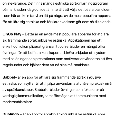
online-lärande. Det finns många estniska språkinlärningsprogram
på marknaden idag och det är inte lätt att välja det bästa bland dem.
I den här artikeln tar vi en titt på några av de mest populära apparna
för att lära sig estniska och förklarar vad som gör dem så tilltalande.
LinGo Play
– Detta är en av de mest populära apparna för att lära
sig främmande språk, inklusive estniska. Applikationen har ett
enkelt och okomplicerat gränssnitt och erbjuder en mängd olika
övningar för att befästa kunskaperna. LinGo erbjuder ett system
med belöningar och prestationer som motiverar användarna att öva
regelbundet och hjälper dem att nå sina mål snabbare.
Babbel
– är en app för att lära sig främmande språk, inklusive
estniska, som syftar till att hjälpa användarna att nå en praktisk nivå
av språkkunskaper. Babbel erbjuder övningar som fokuserar på
vardaglig kommunikation, samt förmågan att kommunicera med
modersmålstalare.
Duolingo
– är en app för språkinlärning, inklusive estniska, som