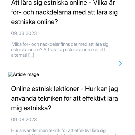
Att lära sig estniska online - Vilka är
för- och nackdelarna med att lära sig
estniska online?
09.08.2023
Vilka för- och nackdelar finns det med att lära sig
estniska online? Att lära sig estniska online är ett
alternati […]
Online estnisk lektioner - Hur kan jag
använda tekniken för att effektivt lära
mig estniska?
09.08.2023
Hur använder man teknik för att effektivt lära sig