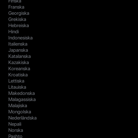
Finska
Franska
Georgiska
Grekiska
Hebreiska
Hindi
Indonesiska
Italienska
Japanska
Katalanska
Kazakiska
Koreanska
Kroatiska
Lettiska
Litauiska
Makedonska
Malagassiska
Malajiska
Mongolska
Nederländska
Nepali
Norska
Pashto