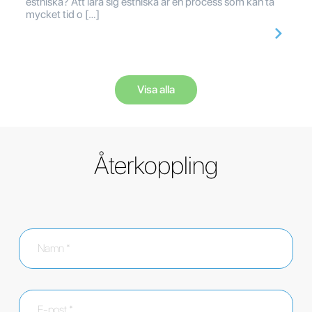
estniska? Att lära sig estniska är en process som kan ta
mycket tid o […]
Visa alla
Återkoppling