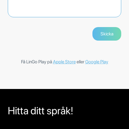
Få LinGo Play på
Apple Store
eller
Google Play
Hitta ditt språk!