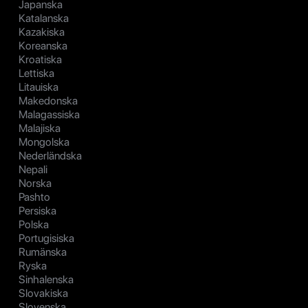
Japanska
Katalanska
Kazakiska
Koreanska
Kroatiska
Lettiska
Litauiska
Makedonska
Malagassiska
Malajiska
Mongolska
Nederländska
Nepali
Norska
Pashto
Persiska
Polska
Portugisiska
Rumänska
Ryska
Sinhalenska
Slovakiska
Slovenska