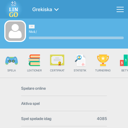
Grekiska
Nivå
/
SPELA
LEKTIONER
CERTIFIKAT
STATISTIK
TURNERING
BET
Spelare online
Aktiva spel
Spel spelade idag
4085