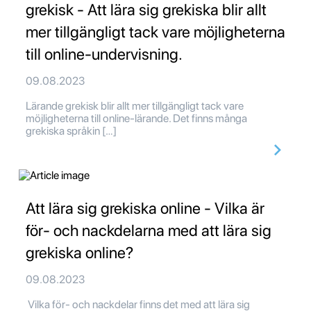
grekisk - Att lära sig grekiska blir allt
mer tillgängligt tack vare möjligheterna
till online-undervisning.
09.08.2023
Lärande grekisk blir allt mer tillgängligt tack vare
möjligheterna till online-lärande. Det finns många
grekiska språkin […]
Att lära sig grekiska online - Vilka är
för- och nackdelarna med att lära sig
grekiska online?
09.08.2023
Vilka för- och nackdelar finns det med att lära sig